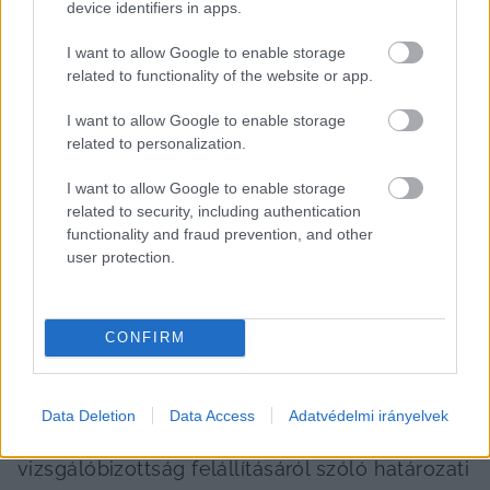
device identifiers in apps.
A bizottság tevékenységéről ez év 
I want to allow Google to enable storage
szeptember 30-ig jelentést készít, ez 
related to functionality of the website or app.
tartalmazza majd többek között a vizsgálati 
I want to allow Google to enable storage
módszereket, a feltárt tényeket, 
related to personalization.
bizonyítékokat, megállapításokat, a 
meghallgatott személyek nyilatkozatait, és 
I want to allow Google to enable storage
related to security, including authentication
javaslatot a szükségesnek tartott 
functionality and fraud prevention, and other
intézkedésekre. A jelentés nyilvános lesz, az 
user protection.
Országgyűlés honlapján teszik majd közzé.
CONFIRM
Az Országgyűlés 146 igen, 43 nem és 2 
tartózkodó szavazattal elfogadta a Magyar 
Nemzeti Bank (MNB) működésével 
Data Deletion
Data Access
Adatvédelmi irányelvek
kapcsolatos visszaéléseit feltáró 
vizsgálóbizottság felállításáról szóló határozati 