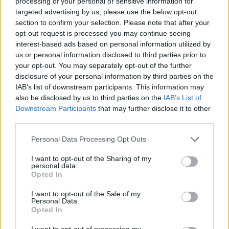
Jönnek a vizsgálóbizottságok
processing of your personal or sensitive information for
targeted advertising by us, please use the below opt-out
A parlament döntött öt, a Tisza Párt frakciója 
section to confirm your selection. Please note that after your
opt-out request is processed you may continue seeing
által kezdeményezett vizsgálóbizottság 
interest-based ads based on personal information utilized by
felállításáról. Ezek a végrehajtási 
us or personal information disclosed to third parties prior to
visszaéléseket, a spontán privatizációt és a 
your opt-out. You may separately opt-out of the further
disclosure of your personal information by third parties on the
közvagyon elvesztését, a kegyelmi botrány 
IAB’s list of downstream participants. This information may
felelőseit, illetve a gyermekvédelem 
also be disclosed by us to third parties on the
IAB’s List of
rendszerszintű válságát tárnák fel, valamint a 
Downstream Participants
that may further disclose it to other
third parties.
Magyar Nemzeti Bank (MNB) működésével 
Please note that this website/app uses one or more Google
kapcsolatos visszaéléseket vizsgálnák. 
Personal Data Processing Opt Outs
services and may gather and store information including but
not limited to your visit or usage behaviour. You may click to
I want to opt-out of the Sharing of my
Utóbbi bizottság feladata többek között annak 
personal data.
grant or deny consent to Google and its third-party tags to
Opted In
meghatározása, hogy a jegybanki alapítványi 
use your data for below specified purposes in below Google
consent section.
I want to opt-out of the Sale of my
vagyonkezeléssel és az Optima-csoport 
Personal Data.
működésével, valamint az MNB beruházási és 
Opted In
felújítási döntéseivel összefüggésben mely 
I want to opt-out of processing my