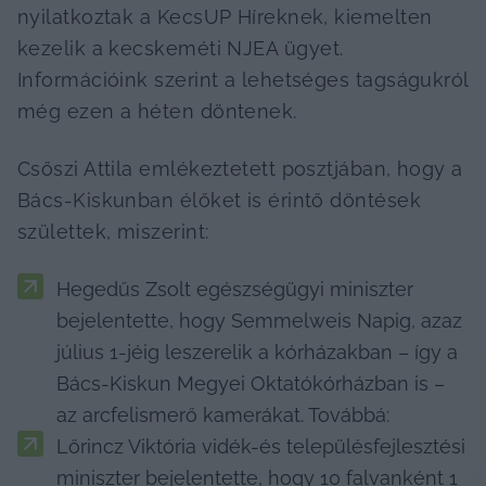
nyilatkoztak a KecsUP Híreknek, kiemelten 
kezelik a kecskeméti NJEA ügyet. 
Információink szerint a lehetséges tagságukról 
még ezen a héten döntenek.
Csőszi Attila emlékeztetett posztjában, hogy a 
Bács-Kiskunban élőket is érintő döntések 
születtek, miszerint: 
Hegedűs Zsolt egészségügyi miniszter 
bejelentette, hogy Semmelweis Napig, azaz 
július 1-jéig leszerelik a kórházakban – így a 
Bács-Kiskun Megyei Oktatókórházban is – 
az arcfelismerő kamerákat. Továbbá:
Lőrincz Viktória vidék-és településfejlesztési 
miniszter bejelentette, hogy 10 falvanként 1 