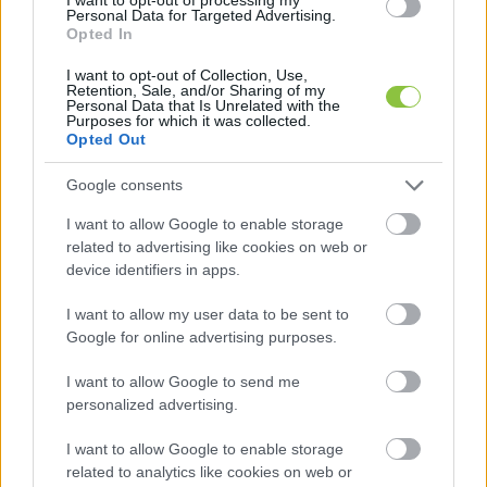
Personal Data for Targeted Advertising.
állami, jegybanki, felügyeleti vagy gazdasági 
Opted In
szereplőket terheli politikai, intézményi vagy 
I want to opt-out of Collection, Use,
igazgatási felelősség a feltárt rendszerszintű 
Retention, Sale, and/or Sharing of my
Personal Data that Is Unrelated with the
hiányosságokért és visszásságokért. A 
Purposes for which it was collected.
Opted Out
Neumann János Egyetemért Alapítvány ügye 
miatt ez lehet Kecskeméten a legérdekesebb.
Google consents
I want to allow Google to enable storage
A 
javaslat szerint
 a bizottság kiindulópontját az 
related to advertising like cookies on web or
ÁSZ 2025-ös megállapításai adják, amelyek 
device identifiers in apps.
szerint több százmilliárd forintnyi, jelentős 
I want to allow my user data to be sent to
részben közpénzből származó vagyon 
Google for online advertising purposes.
kezelése vált átláthatatlanná, a 
I want to allow Google to send me
kontrollmechanizmusok nem működtek 
personalized advertising.
megfelelően, és egyes beruházási kifizetések 
I want to allow Google to enable storage
azonos érdekeltségi körökhöz kerültek
related to analytics like cookies on web or