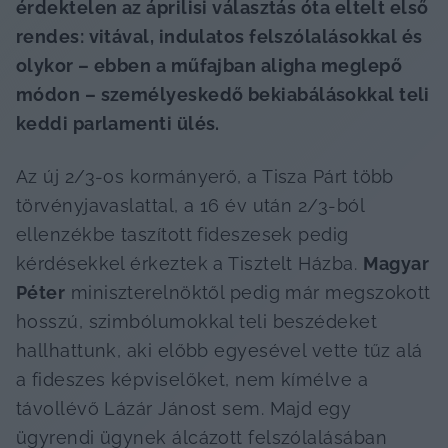
érdektelen az áprilisi választás óta eltelt első 
rendes: vitával, indulatos felszólalásokkal és 
olykor – ebben a műfajban aligha meglepő 
módon – személyeskedő bekiabálásokkal teli 
keddi parlamenti ülés. 
Az új 2/3-os kormányerő, a Tisza Párt több 
törvényjavaslattal, a 16 év után 2/3-ból 
ellenzékbe taszított fideszesek pedig 
kérdésekkel érkeztek a Tisztelt Házba. 
Magyar 
Péter
 miniszterelnöktől pedig már megszokott 
hosszú, szimbólumokkal teli beszédeket 
hallhattunk, aki előbb egyesével vette tűz alá 
a fideszes képviselőket, nem kímélve a 
távollévő Lázár Jánost sem. Majd egy 
ügyrendi ügynek álcázott felszólalásában 