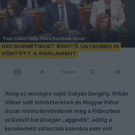
Fotó: Csőszi Attila TISZA Facebook oldala
Kecskemétieket érintő ügyekben is
döntött a parlament
3
perc
F
N
Amíg az országos sajtó Gulyás Gergely, Orbán 
Viktor volt miniszterének és Magyar Péter 
tiszás miniszterelnöknek még a Fideszben 
született barátságán „aggódik”, addig a 
kecskeméti választók számára sem volt 