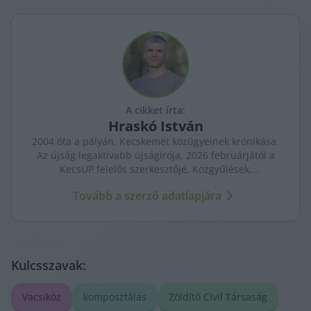
A cikket írta:
Hraskó
István
2004 óta a pályán, Kecskemét közügyeinek krónikása.
Az újság legaktívabb újságírója, 2026 februárjától a
KecsUP felelős szerkesztője. Közgyűlések,
tényfeltárások, emberi sorsok – riportjaiban a város
Tovább a szerző adatlapjára
arca és a háttérben élők történetei egyszerre jelennek
meg.
Kulcsszavak:
Vacsiköz
komposztálás
Zöldítő Civil Társaság