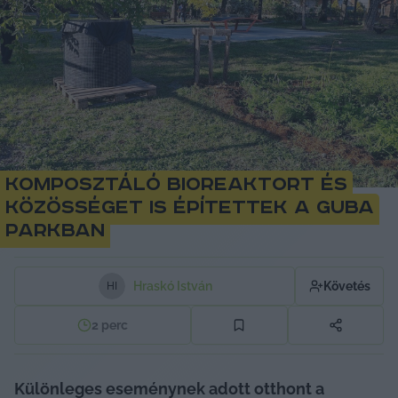
Komposztáló bioreaktort és
közösséget is építettek a Guba
Parkban
Hraskó István
Követés
H
I
2
perc
Különleges eseménynek adott otthont a 