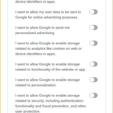
device identifiers in apps.
parkban levágott friss fű, darált szalma a Pilze-
I want to allow my user data to be sent to
Nagy Laskagomba felajánlásából és 
Google for online advertising purposes.
nitrogénforrás gyanánt kávézacc, több 
kecskeméti kávézó révén.
I want to allow Google to send me
personalized advertising.
A Zöldítő hangsúlyozza: a Johnson–Su bioreaktor 
I want to allow Google to enable storage
egy olyan módszer, amely szagtalan, nem 
related to analytics like cookies on web or
igényel forgatást és mikrobiológiailag gazdag, 
device identifiers in apps.
„élő” komposztot hoz létre.
I want to allow Google to enable storage
related to functionality of the website or app.
A most elkészült komposztáló a következő 
I want to allow Google to enable storage
hónapokban „dolgozni” fog, és várhatóan egy év 
related to personalization.
múlva egy kiváló minőségű talajélet-serkentő 
anyagot ad.
I want to allow Google to enable storage
related to security, including authentication
functionality and fraud prevention, and other
„Ez a kezdeményezés nemcsak komposztot termel, 
user protection.