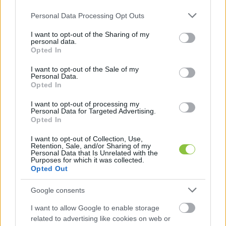
Please note that this website/app uses one or more Google
Personal Data Processing Opt Outs
services and may gather and store information including but
A résztvevők saját maguk is részt vettek a 
not limited to your visit or usage behaviour. You may click to
I want to opt-out of the Sharing of my
personal data.
komposztáló elkészítésében: összeállították a 
grant or deny consent to Google and its third-party tags to
Opted In
use your data for below specified purposes in below Google
szerkezetet, előkészítették az alapanyagokat, 
consent section.
I want to opt-out of the Sale of my
összekeverték és betöltötték a komposztot a 
Personal Data.
Opted In
reaktorba. A cél az volt, hogy bárki képes legyen 
otthon is megvalósítani ezt a módszert – adott 
I want to opt-out of processing my
Personal Data for Targeted Advertising.
hírt az eseményről a 
Zöldítő honlapja
.
Opted In
I want to opt-out of Collection, Use,
Retention, Sale, and/or Sharing of my
Personal Data that Is Unrelated with the
Purposes for which it was collected.
Opted Out
Google consents
A komposzt elkészítéséhez felhasznált anyagok 
I want to allow Google to enable storage
related to advertising like cookies on web or
mind helyi forrásból származtak: belekerült a 