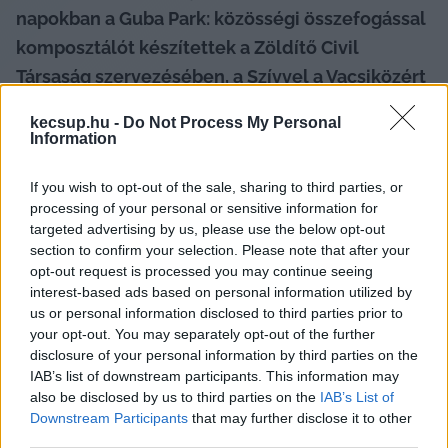
napokban a Guba Park: közösségi összefogással 
komposztálót készítettek a Zöldítő Civil 
Társaság szervezésében, a Szívvel a Vacsiközért 
Egyesület által rendezett Vacsiközi Növény- és 
kecsup.hu -
Do Not Process My Personal
Palánta Csere-Bere részeként.
Information
Május 2-án a komposzt készítő workshop során 
If you wish to opt-out of the sale, sharing to third parties, or
nemcsak bemutatták a különleges 
processing of your personal or sensitive information for
targeted advertising by us, please use the below opt-out
komposztálási módszert a Guba Parkban, hanem 
section to confirm your selection. Please note that after your
a résztvevőkkel együtt, lépésről lépésre fel is 
opt-out request is processed you may continue seeing
interest-based ads based on personal information utilized by
építették a bioreaktort. A folyamatot a Zöldítő 
us or personal information disclosed to third parties prior to
részéről Fekete László vezette, aki ismertette az 
your opt-out. You may separately opt-out of the further
úgynevezett Johnson–Su bioreaktor működését 
disclosure of your personal information by third parties on the
IAB’s list of downstream participants. This information may
és gyakorlati tanácsokkal segítette az 
also be disclosed by us to third parties on the
IAB’s List of
érdeklődőket az otthoni komposztálás terén.
Downstream Participants
that may further disclose it to other
third parties.