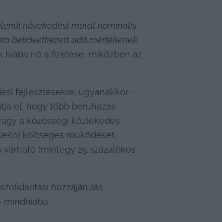
elenül növekedést mutat nominális 
zóta bekövetkezett adó mértékének 
k hiába nő a fizetése, miközben az 
ési fejlesztésekre, ugyanakkor – 
tja el, hogy több beruházás 
 vagy a közösségi közlekedés 
KeKo) költséges működését, 
 várható (mintegy 25 százalékos 
olidaritási hozzájárulás 
 – mindhiába.