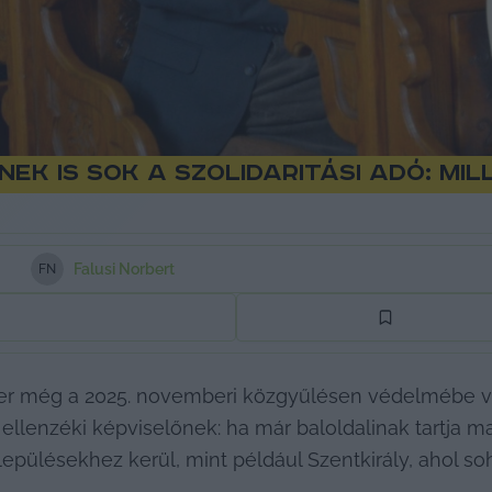
ek is sok a szolidaritási adó: mi
Falusi Norbert
F
N
er még a 2025. novemberi közgyűlésen védelmébe vette
 ellenzéki képviselőnek: ha már baloldalinak tartja mag
lepülésekhez kerül, mint például Szentkirály, ahol so