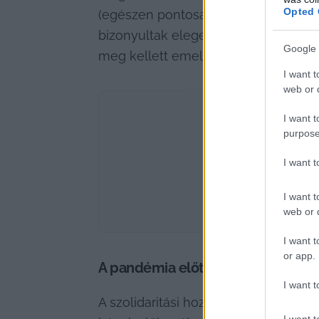
Opted 
(egészen pontosan: 7 642 049 652). 
bizonyultak elegendőnek. Hiszen hiába
Google 
meg kellett emelni az adókulcsot 1,
I want t
web or d
I want t
purpose
I want 
I want t
web or d
I want t
or app.
A pandémia előtti szinten rekedt 
I want t
A szolidaritási hozzájárulás megfizet
I want t