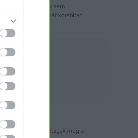
l származó bevételek sem 
zési adóból (HIPA), már korábban 
ben.
izottsági szinten vitatják meg a 