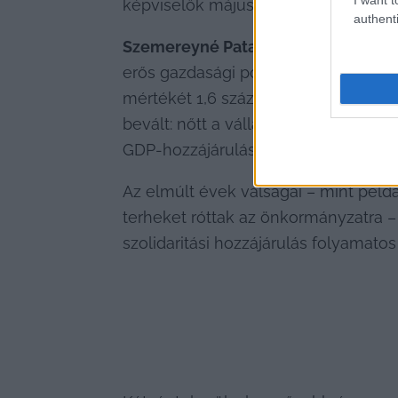
képviselők május 12-én, majd szélese
authenti
Szemereyné Pataki Klaudia
 a kérel
erős gazdasági pozícióját. Ehhez azza
mértékét 1,6 százalékra, ami az egyi
bevált: nőtt a vállalkozások száma,
GDP-hozzájárulása országos szinten jel
Az elmúlt évek válságai – mint péld
terheket róttak az önkormányzatra – 
szolidaritási hozzájárulás folyamato