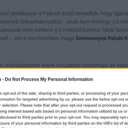
enzéki politikusok a Fideszt azzal támadták, hogy igazs
eméti önkormányzattól – 2026-ban mintegy 7,6 milliár
rosnak nem kellene 5,7 milliárd forintos hitelt felve
dését – ezt a vita hevében maga 
Szemereyné Pataki K
ok működésének egyik visszatérő vitatémája, és egye
vez nemcsak ezzel az adónemmel, hanem az egész ön
u -
Do Not Process My Personal Information
 igaza 
Gulyás Gergely
 volt miniszternek, aki a febr
 vita lezárult, és ezzel kapcsolatban már csak Karácso
to opt-out of the sale, sharing to third parties, or processing of your per
formation for targeted advertising by us, please use the below opt-out s
r selection. Please note that after your opt-out request is processed y
eing interest-based ads based on personal information utilized by us or
disclosed to third parties prior to your opt-out. You may separately opt-
losure of your personal information by third parties on the IAB’s list of