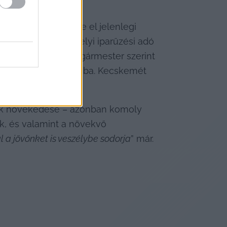
ágpolitikával érte el jelenlegi 
n csökkentette a helyi iparűzési adó 
z a stratégia a polgármester szerint 
ető érkezett a városba. Kecskemét 
árak növekedése – azonban komoly 
k, és valamint a növekvő 
al a jövőnket is veszélybe sodorja
” már.