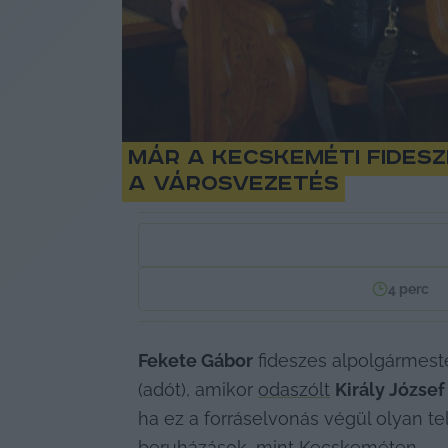
Már a kecskeméti Fideszn
a városvezetés
4
perc
Fekete Gábor
 fideszes alpolgármest
(adót), amikor 
odaszólt
Király József
ha ez a forráselvonás végül olyan te
beruházások, mint Kecskeméten.