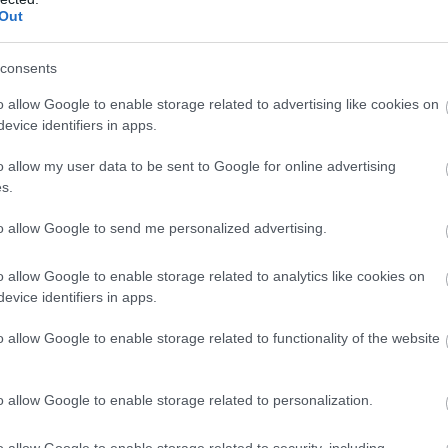
Out
A növekvő teher enyhítésére a helyi iparűzési adóbó
 folyt be 2025-ben 24,4 milliárd forint a helyi iparű
consents
6 százalékról 2 százalékra a nagyobb bevétel érdeké
o allow Google to enable storage related to advertising like cookies on
evice identifiers in apps.
HIRDETÉS
o allow my user data to be sent to Google for online advertising
s.
to allow Google to send me personalized advertising.
o allow Google to enable storage related to analytics like cookies on
evice identifiers in apps.
o allow Google to enable storage related to functionality of the website
meg a város
o allow Google to enable storage related to personalization.
ésének mérsékléséről szóló előterjesztést előbb szakb
o allow Google to enable storage related to security, including