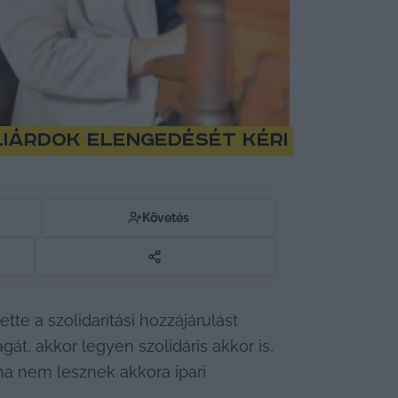
lliárdok elengedését kéri
Követés
 a szolidaritási hozzájárulást 
át, akkor legyen szolidáris akkor is, 
ha nem lesznek akkora ipari 