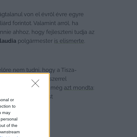
ágtalanul von el évről évre egyre 
d forintot. Valamint arról, ha 
nnie ahhoz, hogy fejleszteni tudja az 
laudia
 polgármester 
is elismerte
.
lőre nem tudni, hogy a Tisza-
kormányzati rendszerrel 
uár 5-i kormányinfón még 
azt mondta
: 
ny Gergely, Budapest 
sonal or
ection to
ou may
 personal
out of the
 downstream