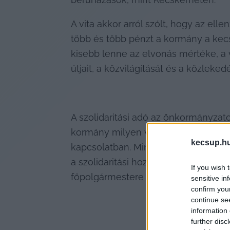
A vita akkor arról szólt, hogy az ell
több és több pénzt a kormány a kecsk
kisebb lenne az elvonás mértéke, a vá
útjait, a közvilágítását és a közleke
A szolidaritási adó az önkormányzat
kormány milyen változtatásokat ter
kecsup.h
kapcsolatban. Mindenesetre nem lett
a szolidaritási hozzájárulásról szóló
If you wish 
főpolgármestere „sipítozik”.
sensitive in
confirm you
continue se
information 
further disc