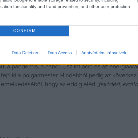
bb körben a 14-ei testületi ülésen.
cation functionality and fraud prevention, and other user protection.
mében előbb felsorolja, hogy Kecskemét tudatos gazdas
l is hozzájárult, hogy 2008 és 2011 között fokozatosa
CONFIRM
k legalacsonyabb volt a megyei jogú városok között. E
 emelkedtek az iparűzési adóbevételek, és sok befekt
entősen javult, a 15. helyről a 7. helyre került.
Data Deletion
Data Access
Adatvédelmi irányelvek
ául a pandémia, a háború, az infláció és az energia
fejti ki a polgármester. Mindebből pedig az következi
s emelkedéséből, hogy az eddig elért „
fejlődést, ezált