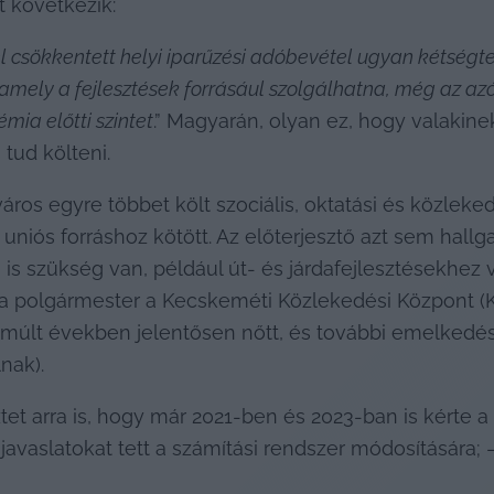
 következik:
el csökkentett helyi iparűzési adóbevétel ugyan kétségt
amely a fejlesztések forrásául szolgálhatna, még az a
mia előtti szintet
.” Magyarán, olyan ez, hogy valakine
tud költeni.
os egyre többet költ szociális, oktatási és közleked
uniós forráshoz kötött. Az előterjesztő azt sem hallga
e is szükség van, például út- és járdafejlesztésekhez
 a polgármester a Kecskeméti Közlekedési Központ (
lmúlt években jelentősen nőtt, és további emelkedés
nak).
 arra is, hogy már 2021-ben és 2023-ban is kérte a sz
e javaslatokat tett a számítási rendszer módosítására;