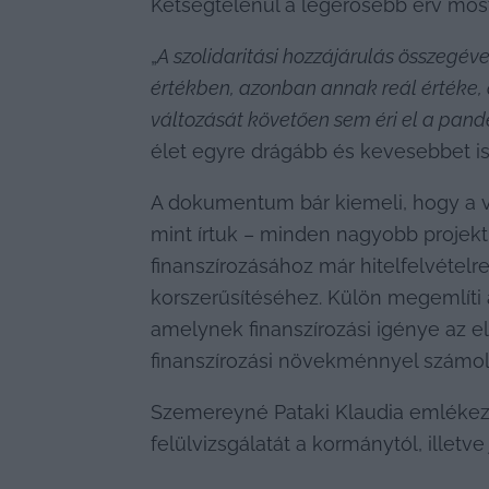
Kétségtelenül a legerősebb érv most
„
A szolidaritási hozzájárulás összegév
értékben, azonban annak reál értéke, 
változását követően sem éri el a pandé
élet egyre drágább és kevesebbet is 
A dokumentum bár kiemeli, hogy a vár
mint írtuk – minden nagyobb projekt 
finanszírozásához már hitelfelvételr
korszerűsítéséhez. Külön megemlíti
amelynek finanszírozási igénye az e
finanszírozási növekménnyel számol
Szemereyné Pataki Klaudia emlékeztet
felülvizsgálatát a kormánytól, illetv