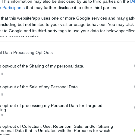
. This information may also be disclosed by us to third parties on the
IA
Participants
that may further disclose it to other third parties.
 that this website/app uses one or more Google services and may gath
endszerszintű összeomlását követően a kecskeméti fi
including but not limited to your visit or usage behaviour. You may click 
 to Google and its third-party tags to use your data for below specifi
rulás, mert a májusi közgyűlésre az adó mérséklésére 
ogle consent section.
ester.
l Data Processing Opt Outs
tették be azzal a céllal, hogy az iparosodottabb tel
b településeinek, csakhogy ezt nyilvánosan nem lehe
o opt-out of the Sharing of my personal data.
em mellesleg úgy vont el a központ egyre többet az ö
In
a stagnál, és az Európai Uniótól érkező támogatások 
o opt-out of the Sale of my Personal Data.
tság közötti jogállamisági viták miatt.
In
to opt-out of processing my Personal Data for Targeted
ing.
In
ezett adó Kecskemét esetében az elmúlt években dra
o opt-out of Collection, Use, Retention, Sale, and/or Sharing
ersonal Data that Is Unrelated with the Purposes for which it
t 
befizetnie a városnak
, addig 2026-ban ez az összeg má
lected.