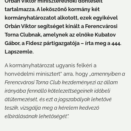
Orbán Viktor miniszterelnöki döntéseit 
tartalmazza. A leköszönő kormány két 
kormányhatározatot alkotott, ezek egyikével 
Orbán Viktor segítséget kínált a Ferencvárosi 
Torna Clubnak, amelynek az elnöke Kubatov 
Gábor, a Fidesz pártigazgatója – írta meg a 444. 
Lapszemle. 
A kormányhatározat ugyanis felkéri a 
honvédelmi minisztert” arra, hogy 
„amennyiben a 
Ferencvárosi Torna Club kezdeményezi az állam 
irányába fennálló kötelezettségeinek időbeli 
átütemezését, és ezt a jogszabályok lehetővé 
teszik, vizsgálja meg a kérelem kedvező 
elbírálásának lehetőségét”.