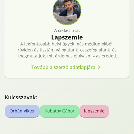
A cikket írta:
Lapszemle
A legfontosabb helyi ügyek más médiumokból,
röviden és tisztán. Válogatunk, összefoglalunk, és
megmutatjuk, mit érdemes elolvasni – az eredeti
forrásokra mutatva. Gyors tájékozódás, egy helyen.
Tovább a szerző adatlapjára
Kulcsszavak:
Orbán Viktor
Kubatov Gábor
lapszemle