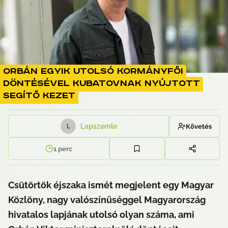
Orbán egyik utolsó kormányfői
döntésével Kubatovnak nyújtott
segítő kezet
Lapszemle
Követés
L
1
perc
Csütörtök éjszaka ismét megjelent egy Magyar 
Közlöny, nagy valószínűséggel Magyarország 
hivatalos lapjának utolsó olyan száma, ami 