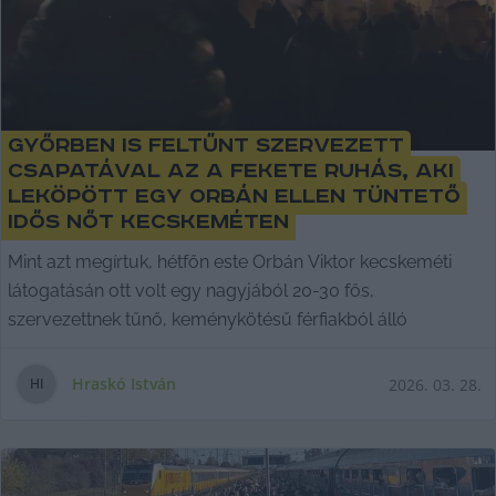
Győrben is feltűnt szervezett
csapatával az a fekete ruhás, aki
leköpött egy Orbán ellen tüntető
idős nőt Kecskeméten
Mint azt megírtuk, hétfőn este Orbán Viktor kecskeméti
látogatásán ott volt egy nagyjából 20-30 fős,
szervezettnek tűnő, keménykötésű férfiakból álló
Hraskó István
2026. 03. 28.
H
I