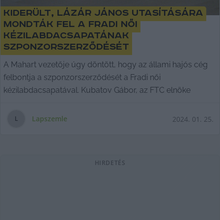
Kiderült, Lázár János utasítására
mondták fel a Fradi női
kézilabdacsapatának
szponzorszerződését
A Mahart vezetője úgy döntött, hogy az állami hajós cég
felbontja a szponzorszerződését a Fradi női
kézilabdacsapatával. Kubatov Gábor, az FTC elnöke
Lapszemle
2024. 01. 25.
L
HIRDETÉS