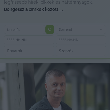
legfrissebb hírek, cikkek és háttéranyagok.
Böngéssz a címkék között
→
Sorrend
ÉÉÉÉ.HH.NN
ÉÉÉÉ.HH.NN