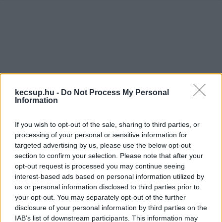
kecsup.hu -
Do Not Process My Personal
Information
Jelentkezz be a KecsUP-ra!
Lépj be a beszélgetéshez és hogy jobban megismerjük
If you wish to opt-out of the sale, sharing to third parties, or
egymást.
processing of your personal or sensitive information for
targeted advertising by us, please use the below opt-out
BELÉPÉS
section to confirm your selection. Please note that after your
opt-out request is processed you may continue seeing
interest-based ads based on personal information utilized by
us or personal information disclosed to third parties prior to
your opt-out. You may separately opt-out of the further
disclosure of your personal information by third parties on the
IAB’s list of downstream participants. This information may