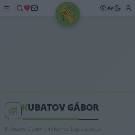
HIRDETÉS
K
UBATOV GÁBOR
Kubatov Gábor címkéhez kapcsolódó