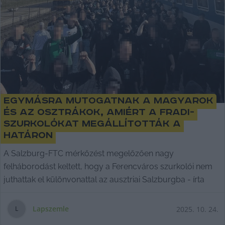
Egymásra mutogatnak a magyarok
és az osztrákok, amiért a Fradi-
szurkolókat megállították a
határon
A Salzburg-FTC mérkőzést megelőzően nagy
felháborodást keltett, hogy a Ferencváros szurkolói nem
juthattak el különvonattal az ausztriai Salzburgba - írta
Lapszemle
2025. 10. 24.
L