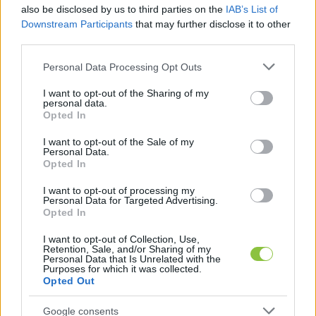
also be disclosed by us to third parties on the
IAB’s List of
Downstream Participants
that may further disclose it to other
third parties.
Please note that this website/app uses one or more Google
Personal Data Processing Opt Outs
services and may gather and store information including but
not limited to your visit or usage behaviour. You may click to
I want to opt-out of the Sharing of my
personal data.
grant or deny consent to Google and its third-party tags to
Opted In
use your data for below specified purposes in below Google
consent section.
I want to opt-out of the Sale of my
Personal Data.
„Nem állunk jól. Nem állunk jól” –
Opted In
mondta Orbán, majd tornasorba
állította harcosait
I want to opt-out of processing my
Personal Data for Targeted Advertising.
Opted In
Vastaps és üdvrivalgás fogadta Orbán Viktort vasárnap
dél körül, amikor színpadra lépett a Harcosok Klubja
I want to opt-out of Collection, Use,
Retention, Sale, and/or Sharing of my
zánkai edzőtáborában - számolt be az eseményről
Personal Data that Is Unrelated with the
Purposes for which it was collected.
Opted Out
Lapszemle
2025. 10. 20.
L
Google consents