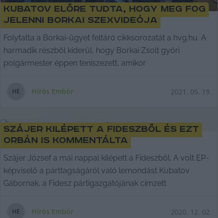
Kubatov előre tudta, hogy meg fog
jelenni Borkai szexvideója
Folytatta a Borkai-ügyet feltáró cikksorozatát a hvg.hu. A
harmadik részből kiderül, hogy Borkai Zsolt győri
polgármester éppen teniszezett, amikor
Hírös Embör
2021. 05. 19.
H
E
Szájer kilépett a Fideszből és ezt
Orbán is kommentálta
Szájer József a mai nappal kilépett a Fideszből. A volt EP-
képviselő a párttagságáról való lemondást Kubatov
Gábornak, a Fidesz pártigazgatójának címzett
Hírös Embör
2020. 12. 02.
H
E