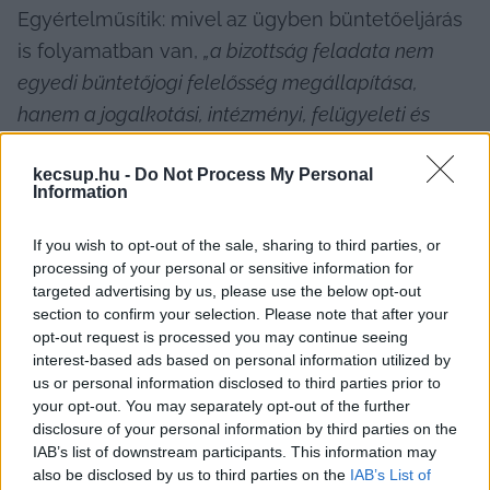
Egyértelműsítik: mivel az ügyben büntetőeljárás 
is folyamatban van, 
„a bizottság feladata nem 
egyedi büntetőjogi felelősség megállapítása, 
hanem a jogalkotási, intézményi, felügyeleti és 
politikai felelősségi lánc feltárása annak 
kecsup.hu -
Do Not Process My Personal
érdekében, hogy a jegybanki közpénzek kezelése a 
Information
jövőben átláthatóbb, ellenőrizhetőbb és a 
közérdeket szolgáló keretek között történjen”
.
If you wish to opt-out of the sale, sharing to third parties, or
processing of your personal or sensitive information for
targeted advertising by us, please use the below opt-out
section to confirm your selection. Please note that after your
HIRDETÉS
opt-out request is processed you may continue seeing
interest-based ads based on personal information utilized by
us or personal information disclosed to third parties prior to
your opt-out. You may separately opt-out of the further
disclosure of your personal information by third parties on the
IAB’s list of downstream participants. This information may
also be disclosed by us to third parties on the
IAB’s List of