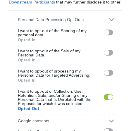
Downstream Participants
that may further disclose it to other
third parties.
A vizsgálóbizottság feladata:
Please note that this website/app uses one or more Google
Personal Data Processing Opt Outs
services and may gather and store information including but
not limited to your visit or usage behaviour. You may click to
I want to opt-out of the Sharing of my
personal data.
egyrészt annak vizsgálata, hogy a Magyar 
grant or deny consent to Google and its third-party tags to
Opted In
use your data for below specified purposes in below Google
Nemzeti Bank korábbi működésében, 
consent section.
I want to opt-out of the Sale of my
különösen az MNB-alapítványok 
Personal Data.
Opted In
vagyonkezelése, az OPTIMA-csoport 
befektetési struktúrái, valamint az 
I want to opt-out of processing my
Personal Data for Targeted Advertising.
ingatlanberuházások és székházfelújítások 
Opted In
során a közpénzek kezelése megfelelt-e a 
I want to opt-out of Collection, Use,
Retention, Sale, and/or Sharing of my
jogszerűség, az átláthatóság, a takarékosság 
Personal Data that Is Unrelated with the
Purposes for which it was collected.
és a felelős gazdálkodás követelményeinek.
Opted Out
Google consents
Fel kívánják azt is tárni, hogy az MNB, az 
alapítványi és leányvállalati struktúrák, 