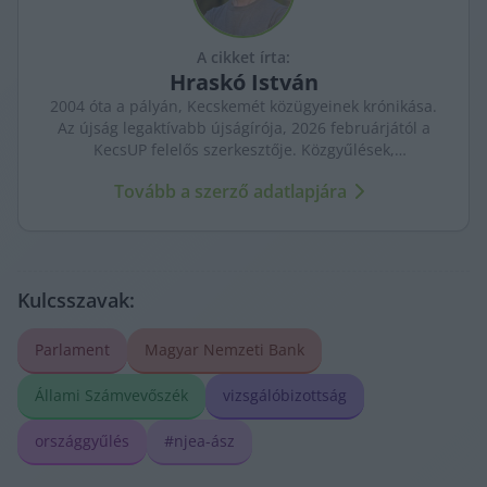
A cikket írta:
Hraskó
István
2004 óta a pályán, Kecskemét közügyeinek krónikása.
Az újság legaktívabb újságírója, 2026 februárjától a
KecsUP felelős szerkesztője. Közgyűlések,
tényfeltárások, emberi sorsok – riportjaiban a város
Tovább a szerző adatlapjára
arca és a háttérben élők történetei egyszerre jelennek
meg.
Kulcsszavak:
Parlament
Magyar Nemzeti Bank
Állami Számvevőszék
vizsgálóbizottság
országgyűlés
#njea-ász