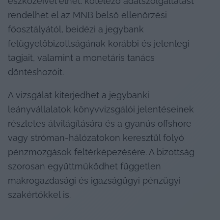
eszközeivel élhet: kötelező adatszolgáltatást 
rendelhet el az MNB belső ellenőrzési 
főosztályától, beidézi a jegybank 
felügyelőbizottságának korábbi és jelenlegi 
tagjait, valamint a monetáris tanács 
döntéshozóit.
A vizsgálat kiterjedhet a jegybanki 
leányvállalatok könyvvizsgálói jelentéseinek 
részletes átvilágítására és a gyanús offshore 
vagy stróman-hálózatokon keresztül folyó 
pénzmozgások feltérképezésére. A bizottság 
szorosan együttműködhet független 
makrogazdasági és igazságügyi pénzügyi 
szakértőkkel is.