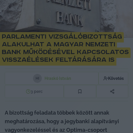
Parlamenti vizsgálóbizottság
alakulhat a Magyar Nemzeti
Bank működésével kapcsolatos
visszaélések feltárására is
Hraskó István
Követés
H
I
3
perc
A bizottság feladata többek között annak 
meghatározása, hogy a jegybanki alapítványi 
vagyonkezeléssel és az Optima-csoport 