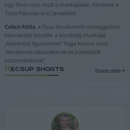
egy fővel vesz részt a munkájában. Elnökére a 
Tisza frakciója tesz javaslatot.
Csőszi Attila
, a Tisza kecskeméti országgyűlési 
képviselője közölte: a bizottság munkáját 
„kitüntetett figyelemmel”
 fogja kísérni, mert 
„Kecskemét válaszokat vár és a felelősök 
elszámoltatását”.
K
ECSUP SHORTS
Összes videó