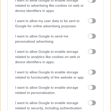
I want to allow Google to enable storage
related to advertising like cookies on web or
továbbá az azokhoz kapcsolódó gazdasági 
device identifiers in apps.
és befektetői szereplők
 „milyen módon 
alakítottak ki olyan döntéshozatali és 
I want to allow my user data to be sent to
Google for online advertising purposes.
vagyonkezelési mechanizmusokat, amelyek a 
kontrollrendszerek gyengüléséhez, az 
I want to allow Google to send me
personalized advertising.
átláthatóság csökkenéséhez, azonos 
érdekeltségi körök indokolatlan 
előnyhöz 
I want to allow Google to enable storage
jutásához, illetve a közpénzekkel való 
related to analytics like cookies on web or
device identifiers in apps.
gazdálkodás közérdekkel ellentétes 
torzulásaihoz vezethettek”
.
I want to allow Google to enable storage
related to functionality of the website or app.
Harmadik feladatként/célként azt tűzték ki a 
I want to allow Google to enable storage
vizsgálóbizottság elé, hogy határozza meg, a 
related to personalization.
jegybanki alapítványi vagyonkezeléssel, az 
I want to allow Google to enable storage
OPTIMA-csoport működésével, valamint az 
related to security, including authentication