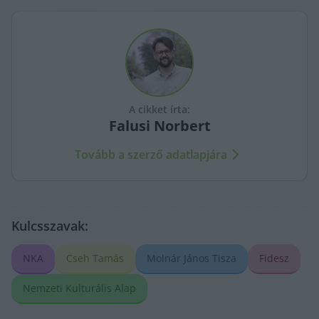
A cikket írta:
Falusi
Norbert
Tovább a szerző adatlapjára
Kulcsszavak:
NKA
Cseh Tamás
Molnár János Tisza
Fidesz
Nemzeti Kulturális Alap