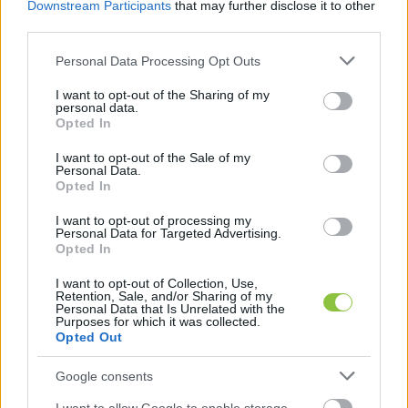
Downstream Participants
that may further disclose it to other
third parties.
Please note that this website/app uses one or more Google
Personal Data Processing Opt Outs
services and may gather and store information including but
Az ügy érdekessége, hogy 
Cseh Tamás
 végül 
not limited to your visit or usage behaviour. You may click to
I want to opt-out of the Sharing of my
visszafizette a számára megítélt összeget, 
personal data.
grant or deny consent to Google and its third-party tags to
Opted In
use your data for below specified purposes in below Google
miután a támogatás körülményeire rákérdezett a 
consent section.
I want to opt-out of the Sale of my
tiszás országgyűlési képviselő. Az eseményről 
Personal Data.
Opted In
ugyanakkor nem találtunk fényképeket 
legalábbis a Facebookon: a választás óta a 
I want to opt-out of processing my
Personal Data for Targeted Advertising.
fideszes jelölt ugyanis törölte politikusi oldalát, 
Opted In
magánprofiljáról pedig eltávolította a 
I want to opt-out of Collection, Use,
kampányhoz kapcsolódó fideszes tartalmakat. 
Retention, Sale, and/or Sharing of my
Personal Data that Is Unrelated with the
Purposes for which it was collected.
Nem egyedi esetről lehet szó, mert mint arról 
Opted Out
korábban már beszámoltunk a KecsUP Híreken a 
Google consents
Kecskeméti Fideszhez közeli egyesületeknek is 