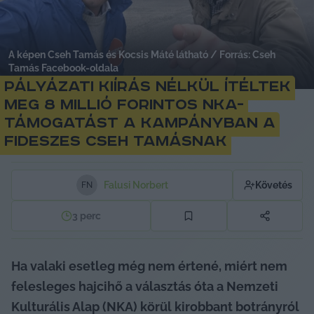
A képen Cseh Tamás és Kocsis Máté látható / Forrás: Cseh
Tamás Facebook-oldala
Pályázati kiírás nélkül ítéltek
meg 8 millió forintos NKA-
támogatást a kampányban a
fideszes Cseh Tamásnak
Falusi Norbert
Követés
F
N
3
perc
Ha valaki esetleg még nem értené, miért nem 
felesleges hajcihő a választás óta a Nemzeti 
Kulturális Alap (NKA) körül kirobbant botrányról 