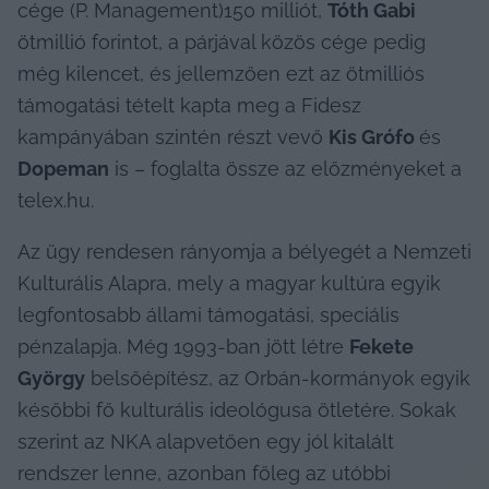
cége (P. Management)150 milliót, 
Tóth Gabi
ötmillió forintot, a párjával közös cége pedig 
még kilencet, és jellemzően ezt az ötmilliós 
támogatási tételt kapta meg a Fidesz 
kampányában szintén részt vevő 
Kis Grófo 
és 
Dopeman
 is – foglalta össze az előzményeket a 
telex.hu.
Az ügy rendesen rányomja a bélyegét a Nemzeti 
Kulturális Alapra, mely a magyar kultúra egyik 
legfontosabb állami támogatási, speciális 
pénzalapja. Még 1993-ban jött létre 
Fekete 
György
 belsőépítész, az Orbán-kormányok egyik 
későbbi fő kulturális ideológusa ötletére. Sokak 
szerint az NKA alapvetően egy jól kitalált 
rendszer lenne, azonban főleg az utóbbi 