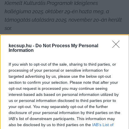
Kiemelt Kulturális Programok Ideiglenes 
kollégiuma 2025. október 29-én hozta meg, a 
támogatás utalására 2025. november 20-án került 
sor. 
Tájékoztatom, hogy az igénylő 2026. május 8-án 
kecsup.hu -
Do Not Process My Personal
önként visszafizette a teljes támogatást, az ügyleti 
Information
kamat visszafizetésére 2026. június 8. napjáig 
If you wish to opt-out of the sale, sharing to third parties, or
kapott határidőt, ezt követően kerülhet a 
processing of your personal or sensitive information for
támogatás lezárt státuszba
.”
targeted advertising by us, please use the below opt-out
section to confirm your selection. Please note that after your
opt-out request is processed you may continue seeing
HIRDETÉS
interest-based ads based on personal information utilized by
us or personal information disclosed to third parties prior to
your opt-out. You may separately opt-out of the further
disclosure of your personal information by third parties on the
IAB’s list of downstream participants. This information may
also be disclosed by us to third parties on the
IAB’s List of