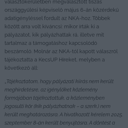
választókerületben megválasztott tiszás 
országgyűlési képviselő május 6-án közérdekű 
adatigényléssel fordult az NKA-hoz. Többek 
között arra volt kíváncsi: mikor írták ki a 
pályázatot, kik pályázhattak rá, illetve mit 
tartalmaz a támogatáshoz kapcsolódó 
beszámoló. Molnár az NKA-tól kapott válaszról 
tájékoztatta a KecsUP Híreket, melyben a 
következő áll: 
„
Tájékoztatom, hogy pályázati kiírás nem került 
meghirdetésre, az igénylőket közlemény 
formájában tájékoztattuk, a közleményben 
jogosulti kör (kik pályázhatnak – a szerk.) nem 
került meghatározásra. A hivatkozott kérelem 2025. 
szeptember 8-án került benyújtásra. A döntést a 