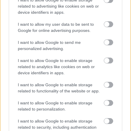
I want to allow Google to enable storage
jutott az NKA-s Hankó-csomagból
 , valamint a
related to advertising like cookies on web or
Lezsák Sándor Nemzeti Fórumának közelében is 
device identifiers in apps.
landoltak az NKA-s milliók Bács-Kiskun 4-ben
, ahol 
I want to allow my user data to be sent to
a lojális szervezeteket kétszer is megtámogatták 
Google for online advertising purposes.
a választási kampányban.
I want to allow Google to send me
personalized advertising.
Azóta már nyomoznak az NKA-ügyben
I want to allow Google to enable storage
related to analytics like cookies on web or
Nem az NKA, hanem annak pályázatkezelő 
device identifiers in apps.
szerve, a Nemzeti Kulturális Támogatáskezelő 
I want to allow Google to enable storage
(NKTK) főigazgató-helyettese, 
Szántai Irén
 tett 
related to functionality of the website or app.
feljelentést
 az ügyben. E szerint a 17 milliárd 
I want to allow Google to enable storage
forintos támogatási összeget egyedi kérelmek 
related to personalization.
alapján ítélték meg a szervezetben úgy, hogy 
kihagyták belőle az egyes szakterületeket, amire 
I want to allow Google to enable storage
related to security, including authentication
a főigazgató, 
Krucsainé Herter Anikó