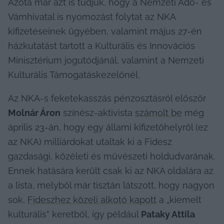
Azóta már azt is tudjuk, hogy a Nemzeti Adó- és 
Vámhivatal is nyomozást folytat az NKA 
kifizetéseinek ügyében, valamint május 27-én 
házkutatást tartott a Kulturális és Innovációs 
Minisztérium jogutódjánál, valamint a Nemzeti 
Kulturális Támogatáskezelőnél. 
Az NKA-s feketekasszás pénzosztásról először 
Molnár Áron
 színész-aktivista 
számolt be
 még 
április 23-án, hogy egy állami kifizetőhelyről (ez 
az NKA) milliárdokat utaltak ki a Fidesz 
gazdasági, közéleti és művészeti holdudvarának. 
Ennek hatására került csak ki az NKA oldalára az 
a lista, melyből már tisztán látszott, hogy nagyon 
sok, 
Fideszhez közeli alkotó kapott
 a „kiemelt 
kulturális” keretből, így például 
Pataky Attila