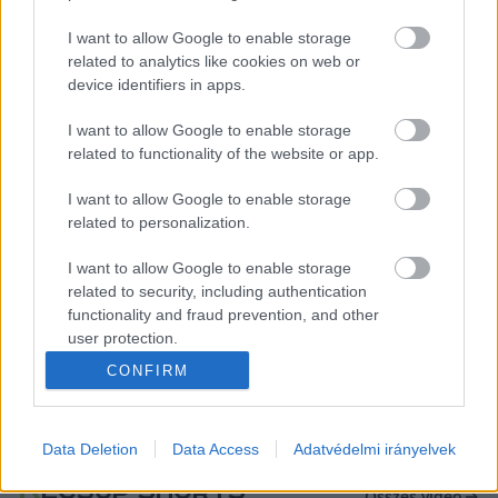
költségvetését 2035-re a GDP öt százalékára 
I want to allow Google to enable storage
növeli. 
related to analytics like cookies on web or
device identifiers in apps.
Magyart nem, de több kormányfőt kérdeztek a 
I want to allow Google to enable storage
csúcs előtt Donald Trumpról is, miután az 
related to functionality of the website or app.
Egyesült Államok elnöke korábban többször 
I want to allow Google to enable storage
kritizálta a transzatlanti együttműködést, így a 
related to personalization.
csúcstalálkozót is részben feszült várakozás 
I want to allow Google to enable storage
előzte meg - írta a 
Telex
. A NATO főtitkára és a 
related to security, including authentication
nyilatkozó kormányfők is diplomatikusan 
functionality and fraud prevention, and other
user protection.
optimisták voltak az Egyesült Államok és a 
többi tag kapcsolatát illetően.
CONFIRM
A Telex teljes cikke
 ITT OLVASHATÓ
.
Data Deletion
Data Access
Adatvédelmi irányelvek
K
ECSUP SHORTS
Összes videó