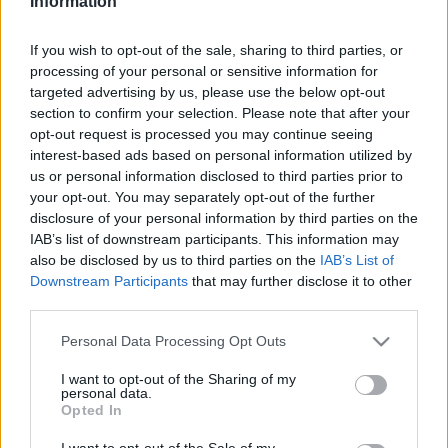
Information
kérdés, hogy Ukrajnának minden joga megvan 
arra, hogy megvédje területi integritását - írta a 
If you wish to opt-out of the sale, sharing to third parties, or
Telex
. 
„Ukrajna az áldozat, Oroszország a 
processing of your personal or sensitive information for
brutális agresszor”
 – jelentette ki Magyar Péter.  
targeted advertising by us, please use the below opt-out
section to confirm your selection. Please note that after your
opt-out request is processed you may continue seeing
Magyar kedden röviden beszélt az ukrán 
interest-based ads based on personal information utilized by
elnökkel is a csúcstalálkozó alatt és 
us or personal information disclosed to third parties prior to
megállapodtak abban, hogy hamarosan 
your opt-out. You may separately opt-out of the further
disclosure of your personal information by third parties on the
kétoldalú találkozót tartanak. Ez a találkozó már 
IAB’s list of downstream participants. This information may
azóta tervben van, hogy Magyarország és 
also be disclosed by us to third parties on the
IAB’s List of
Downstream Participants
that may further disclose it to other
Ukrajna megállapodást kötött a kárpátaljai 
third parties.
kisebbség jogainak védelméről, amely biztosítja 
Please note that this website/app uses one or more Google
a magyar nyelvű oktatást és a magyar nemzeti 
Personal Data Processing Opt Outs
services and may gather and store information including but
szimbólumok és a magyar nyelv hivatali 
not limited to your visit or usage behaviour. You may click to
I want to opt-out of the Sharing of my
personal data.
használatát Kárpátalja magyar közösség által 
grant or deny consent to Google and its third-party tags to
Opted In
use your data for below specified purposes in below Google
lakott részein.
consent section.
I want to opt-out of the Sale of my