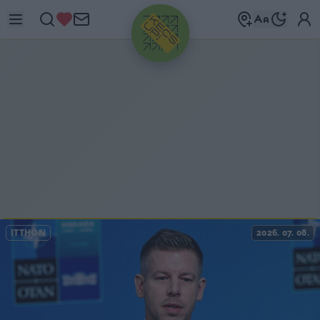
HIRDETÉS
ITTHON
2026. 07. 08.