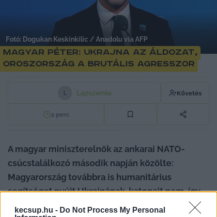
Fotó: Dogukan Keskinkilic / Anadolu via AFP
Magyar Péter: Ukrajna az áldozat,
Oroszország a brutális agresszor
Lapszemle
Követés
L
2
perc
A magyar miniszterelnök az ankarai NATO-
csúcstalálkozó második napján közölte: 
Magyarország továbbra is humanitárius 
segítséget nyújt Ukrajnának, katonait nem, így 
fegyverszállítmányokat sem, azonban nem 
kecsup.hu -
Do Not Process My Personal