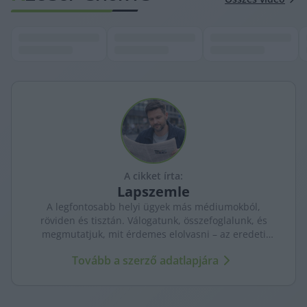
A cikket írta:
Lapszemle
A legfontosabb helyi ügyek más médiumokból,
röviden és tisztán. Válogatunk, összefoglalunk, és
megmutatjuk, mit érdemes elolvasni – az eredeti
forrásokra mutatva. Gyors tájékozódás, egy helyen.
Tovább a szerző adatlapjára