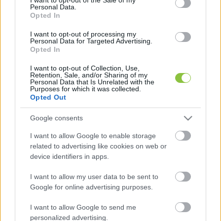
Personal Data.
Opted In
I want to opt-out of processing my
Personal Data for Targeted Advertising.
Ennek helye és időpontja azonban még nem 
Opted In
tisztázott – Magyar egy beregszászi találkozót 
I want to opt-out of Collection, Use,
szorgalmazna, ettől az ukrán fél nem zárkózott 
Retention, Sale, and/or Sharing of my
Personal Data that Is Unrelated with the
el - számolt be a 
Telex
.
Purposes for which it was collected.
Opted Out
Google consents
I want to allow Google to enable storage
related to advertising like cookies on web or
device identifiers in apps.
A kormányfő kijelentette, hogy Magyarország a 
I want to allow my user data to be sent to
Google for online advertising purposes.
NATO megbízható szövetségese, amely 
elkötelezett a katonai szövetség vállalásának 
I want to allow Google to send me
personalized advertising.
teljesítésében, azaz abban, hogy védelmi 