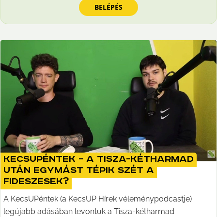
BELÉPÉS
KecsUPéntek – A Tisza-kétharmad
után egymást tépik szét a
fideszesek?
A KecsUPéntek (a KecsUP Hírek véleménypodcastje)
legújabb adásában levontuk a Tisza-kétharmad