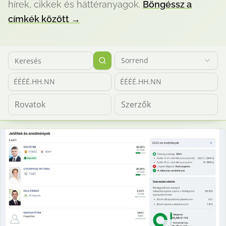
hírek, cikkek és háttéranyagok.
Böngéssz a
címkék között
→
Sorrend
ÉÉÉÉ.HH.NN
ÉÉÉÉ.HH.NN