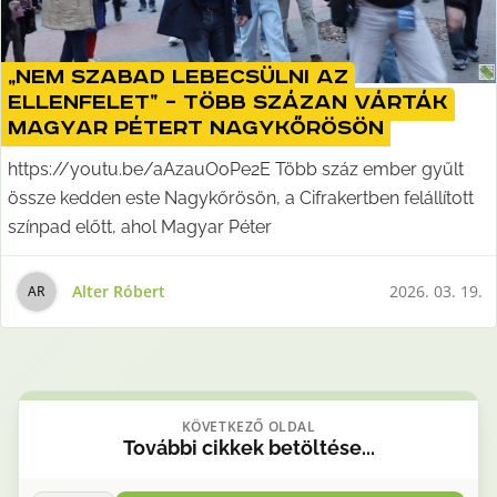
„Nem szabad lebecsülni az
ellenfelet” – több százan várták
Magyar Pétert Nagykőrösön
https://youtu.be/aAzauOoPe2E Több száz ember gyűlt
össze kedden este Nagykőrösön, a Cifrakertben felállított
színpad előtt, ahol Magyar Péter
Alter Róbert
2026. 03. 19.
A
R
KÖVETKEZŐ OLDAL
További
cikkek
betöltése...