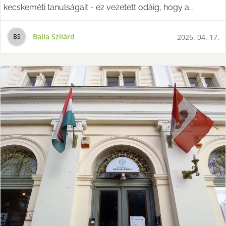
kecskeméti tanulságait - ez vezetett odáig, hogy a
Szövetség
Balla Szilárd
2026. 04. 17.
B
S