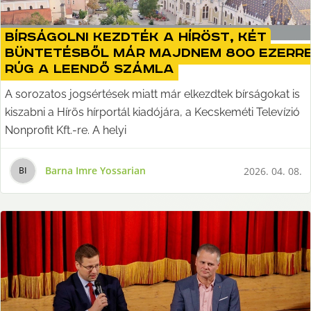
Bírságolni kezdték a Híröst, két
büntetésből már majdnem 800 ezerr
rúg a leendő számla
A sorozatos jogsértések miatt már elkezdtek bírságokat is
kiszabni a Hírös hírportál kiadójára, a Kecskeméti Televízió
Nonprofit Kft.-re. A helyi
Barna Imre Yossarian
2026. 04. 08.
B
I