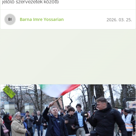
jelölő szervezetek közötti
Barna Imre Yossarian
2026. 03. 25.
B
I