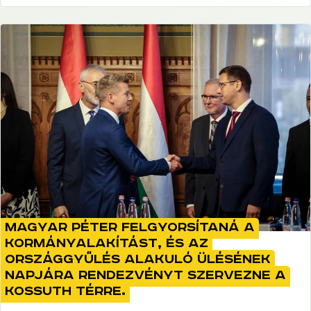
Magyar Péter felgyorsítaná a
kormányalakítást, és az
Országgyűlés alakuló ülésének
napjára rendezvényt szervezne a
Kossuth térre.