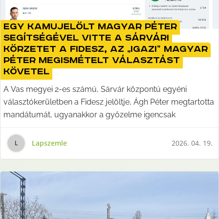
Egy kamujelölt Magyar Péter
segítségével vitte a sárvári
körzetet a Fidesz, az „igazi” Magyar
Péter megismételt választást
követel
A Vas megyei 2-es számú, Sárvár központú egyéni
választókerületben a Fidesz jelöltje, Ágh Péter megtartotta
mandátumát, ugyanakkor a győzelme igencsak
Lapszemle
2026. 04. 19.
L