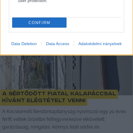
user protection.
CONFIRM
Data Deletion
Data Access
Adatvédelmi irányelvek
A sértődött fiatal kalapáccsal
kívánt elégtételt venni
A Kecskeméti Rendőrkapitányság nyomozói egy 20 éves
férfit vettek őrizetbe felfegyverkezve elkövetett
garázdaság, rongálás, könnyű testi sértés és