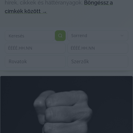
hírek, cikkek és háttéranyagok.
Böngéssz a
címkék között
→
Sorrend
ÉÉÉÉ.HH.NN
ÉÉÉÉ.HH.NN