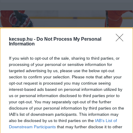
kecsup.hu -
Do Not Process My Personal
Information
If you wish to opt-out of the sale, sharing to third parties, or
processing of your personal or sensitive information for
targeted advertising by us, please use the below opt-out
section to confirm your selection. Please note that after your
Kecskeméti ügyészség: bántalmazta
opt-out request is processed you may continue seeing
a rá bízott gyerekeket a helyi
interest-based ads based on personal information utilized by
jégkorongedző
us or personal information disclosed to third parties prior to
your opt-out. You may separately opt-out of the further
Erőszakos viselkedés, fékezhetetlen indulat, fizikai
disclosure of your personal information by third parties on the
bántalmazás, vulgáris, megalázó kifejezések, módszeres
IAB’s list of downstream participants. This information may
megfélemlítés - többek között ez jellemezte a
also be disclosed by us to third parties on the
IAB’s List of
Downstream Participants
that may further disclose it to other