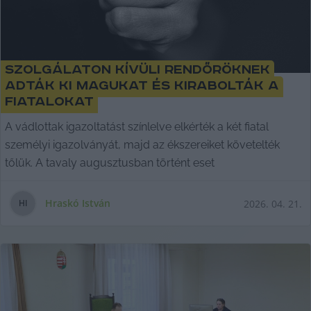
Szolgálaton kívüli rendőröknek
adták ki magukat és kirabolták a
fiatalokat
A vádlottak igazoltatást színlelve elkérték a két fiatal
személyi igazolványát, majd az ékszereiket követelték
tőlük. A tavaly augusztusban történt eset
Hraskó István
2026. 04. 21.
H
I