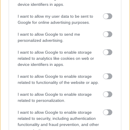
device identifiers in apps.
I want to allow my user data to be sent to
Google for online advertising purposes.
I want to allow Google to send me
personalized advertising.
I want to allow Google to enable storage
related to analytics like cookies on web or
Idén 100 esetben szenvedtek el
device identifiers in apps.
erőszakos támadást MÁV dolgozók,
I want to allow Google to enable storage
Lázár is megszólalt az ügyben
related to functionality of the website or app.
Egy vasárnap kiadott közleményben a MÁV arról írt, hogy
I want to allow Google to enable storage
az utóbbi két évben meredeken emelkedett a támadások
related to personalization.
száma a MÁV-csoport közfeladatot ellátó
I want to allow Google to enable storage
related to security, including authentication
Lapszemle
2024. 12. 30.
L
functionality and fraud prevention, and other