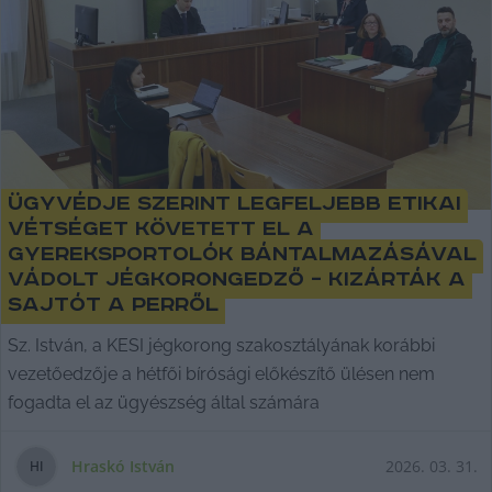
Ügyvédje szerint legfeljebb etikai
vétséget követett el a
gyereksportolók bántalmazásával
vádolt jégkorongedző – kizárták a
sajtót a perről
Sz. István, a KESI jégkorong szakosztályának korábbi
vezetőedzője a hétfői bírósági előkészítő ülésen nem
fogadta el az ügyészség által számára
Hraskó István
2026. 03. 31.
H
I