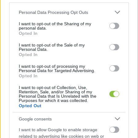
third parties.
Hraskó István
2025. 12. 19.
H
I
Please note that this website/app uses one or more Google
Personal Data Processing Opt Outs
services and may gather and store information including but
not limited to your visit or usage behaviour. You may click to
I want to opt-out of the Sharing of my
personal data.
grant or deny consent to Google and its third-party tags to
Opted In
use your data for below specified purposes in below Google
consent section.
I want to opt-out of the Sale of my
Personal Data.
Opted In
I want to opt-out of processing my
Personal Data for Targeted Advertising.
Opted In
Jelentkezz be a KecsUP-ra!
I want to opt-out of Collection, Use,
Lépj be a beszélgetéshez és hogy jobban megismerjük
Retention, Sale, and/or Sharing of my
egymást.
Personal Data that Is Unrelated with the
Purposes for which it was collected.
Opted Out
BELÉPÉS
Google consents
I want to allow Google to enable storage
related to advertising like cookies on web or