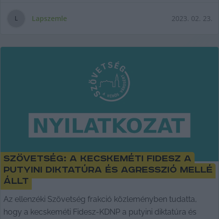
Lapszemle
2023. 02. 23.
L
Szövetség: A kecskeméti Fidesz a
putyini diktatúra és agresszió mellé
állt
Az ellenzéki Szövetség frakció közleményben tudatta,
hogy a kecskeméti Fidesz-KDNP a putyini diktatúra és