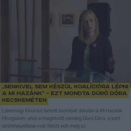
„Senkivel sem készül koalícióra lépni
a Mi Hazánk” – ezt mondta Dúró Dóra
Kecskeméten
Lakossági fórumot tartott szombat délután a Mi Hazánk
Mozgalom, ahol a meghívott vendég Dúró Dóra, a párt
elnökhelyettese volt. Részt vett még az