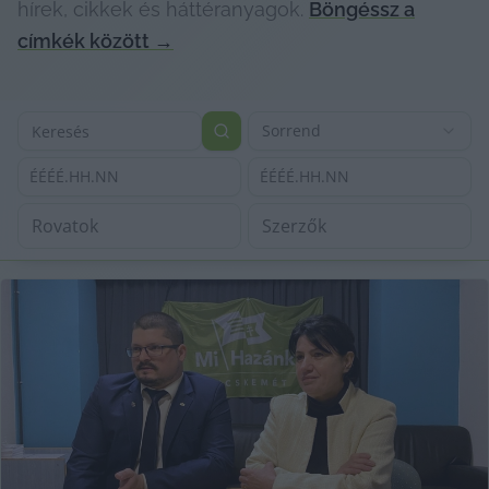
hírek, cikkek és háttéranyagok.
Böngéssz a
címkék között
→
Sorrend
ÉÉÉÉ.HH.NN
ÉÉÉÉ.HH.NN