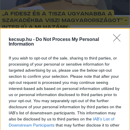
„A Fidesz és a Tisza ugyanabba a
szakadékba viszi Magyarországot” –
interjú a Mi Hazánk
képviselőjelöltjeivel
kecsup.hu -
Do Not Process My Personal
Information
"A Tisza gyorsabban fogja csődbe vinni az országot, de az
nem azt jelenti, hogy a Fidesz útja jobb" - véli András
If you wish to opt-out of the sale, sharing to third parties, or
Károly, a Mi Hazánk jelöltje Bács-Kiskun
processing of your personal or sensitive information for
targeted advertising by us, please use the below opt-out
Hraskó István
2026. 04. 08.
H
I
section to confirm your selection. Please note that after your
opt-out request is processed you may continue seeing
interest-based ads based on personal information utilized by
us or personal information disclosed to third parties prior to
your opt-out. You may separately opt-out of the further
disclosure of your personal information by third parties on the
IAB’s list of downstream participants. This information may
also be disclosed by us to third parties on the
IAB’s List of
Downstream Participants
that may further disclose it to other