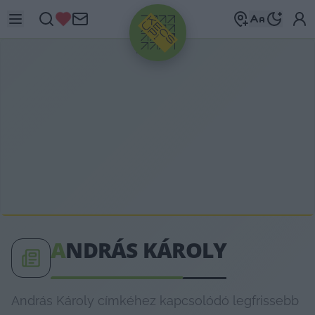
HIRDETÉS
A
NDRÁS KÁROLY
András Károly címkéhez kapcsolódó legfrissebb