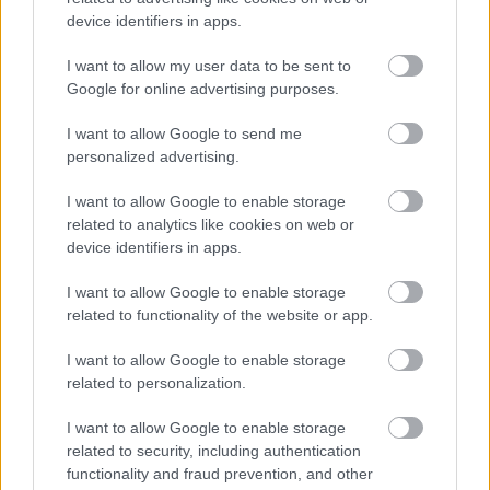
device identifiers in apps.
I want to allow my user data to be sent to
Google for online advertising purposes.
I want to allow Google to send me
personalized advertising.
I want to allow Google to enable storage
related to analytics like cookies on web or
device identifiers in apps.
I want to allow Google to enable storage
Politikai csatatér: Kopping Rita és a
related to functionality of the website or app.
DK elvitte a show-t
I want to allow Google to enable storage
Ha nincs kedve, energiája – és főleg idegrendszere –
related to personalization.
végiggörgetni a politikusok egyheti kommunikációs
termelését a közösségi felületeken, de szeretne egy
I want to allow Google to enable storage
related to security, including authentication
functionality and fraud prevention, and other