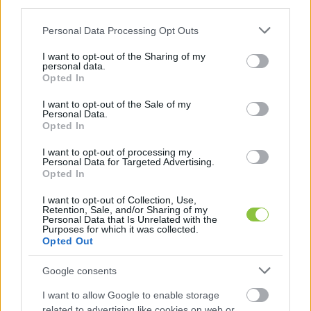
third parties.
Please note that this website/app uses one or more Google
Personal Data Processing Opt Outs
services and may gather and store information including but
not limited to your visit or usage behaviour. You may click to
I want to opt-out of the Sharing of my
personal data.
grant or deny consent to Google and its third-party tags to
Opted In
use your data for below specified purposes in below Google
consent section.
I want to opt-out of the Sale of my
Personal Data.
Opted In
I want to opt-out of processing my
Personal Data for Targeted Advertising.
Opted In
Politikai csatatér: Tüntetni ér,
I want to opt-out of Collection, Use,
köpködni nem
Retention, Sale, and/or Sharing of my
Personal Data that Is Unrelated with the
Érezhetően közeledünk a kampányfinishez, és ezzel együtt
Purposes for which it was collected.
Opted Out
egyre furcsább, indulatosabb, elszomorítóbb események
zajlanak a politikai csatatéren. Igaz ez
Google consents
I want to allow Google to enable storage
Barna Imre Yossarian
2026. 03. 29.
B
I
related to advertising like cookies on web or