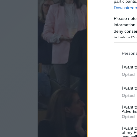
participants
Downstream 
Please note
information 
deny consent
in below Go
Persona
I want t
Opted 
I want t
Opted 
I want 
Advertis
Opted 
I want t
of my P
was col