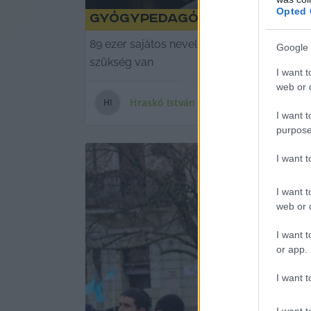
Opted 
Gyógypedagógusok a középp
89 ezer sajátos nevelési igényű gyermek, t
Google 
szükség van
I want t
web or d
Hraskó István
H
I
I want t
purpose
I want 
I want t
web or d
I want t
or app.
I want t
I want t