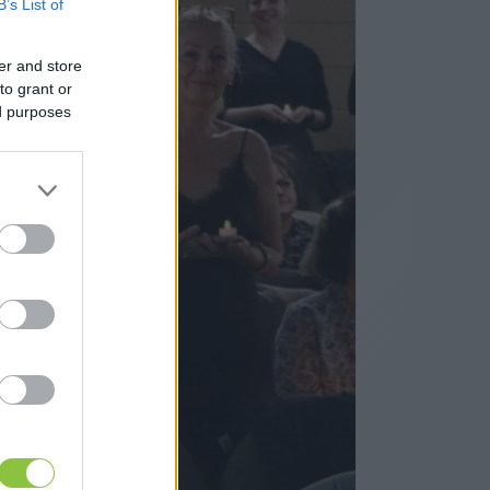
B’s List of
er and store
to grant or
ed purposes