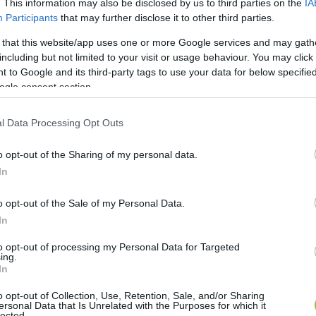
. This information may also be disclosed by us to third parties on the
IA
Participants
that may further disclose it to other third parties.
 that this website/app uses one or more Google services and may gath
including but not limited to your visit or usage behaviour. You may click 
 to Google and its third-party tags to use your data for below specifi
ogle consent section.
l Data Processing Opt Outs
o opt-out of the Sharing of my personal data.
In
o opt-out of the Sale of my Personal Data.
In
to opt-out of processing my Personal Data for Targeted
ing.
In
o opt-out of Collection, Use, Retention, Sale, and/or Sharing
ersonal Data that Is Unrelated with the Purposes for which it
lected.