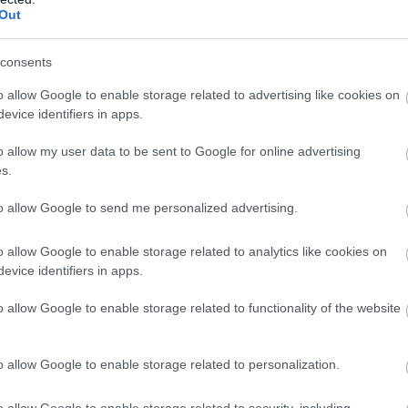
Out
ontban: húsz éve alakult módszertan
anuló van Magyarországon, és folyamatosan emelkedik a számuk
consents
o allow Google to enable storage related to advertising like cookies on
evice identifiers in apps.
o allow my user data to be sent to Google for online advertising
s.
to allow Google to send me personalized advertising.
o allow Google to enable storage related to analytics like cookies on
evice identifiers in apps.
o allow Google to enable storage related to functionality of the website
o allow Google to enable storage related to personalization.
o allow Google to enable storage related to security, including