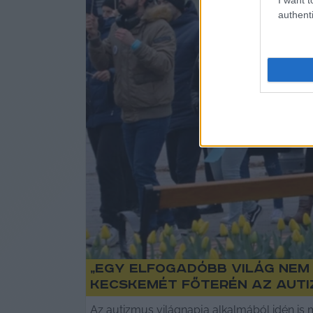
authenti
„Egy elfogadóbb világ nem 
Kecskemét főterén az auti
Az autizmus világnapja alkalmából idén is