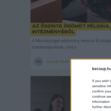
Az őszinte örömöt például
intézményéből
A Mosolysziget intézmény neve az itt dolgoz
mindennapoknak, mint a
KecsUP Hírek
K
H
kecsup.h
If you wish 
sensitive in
confirm you
continue se
information 
further disc