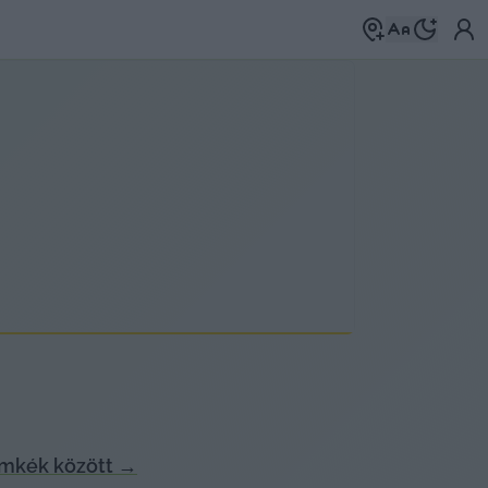
ímkék között
→