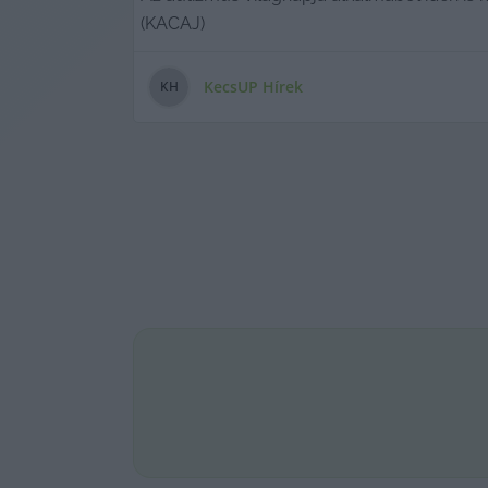
(KACAJ)
KecsUP Hírek
K
H