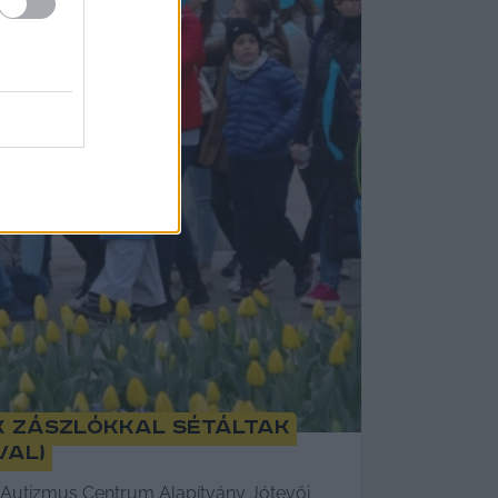
ék zászlókkal sétáltak
val)
i Autizmus Centrum Alapítvány Jótevői