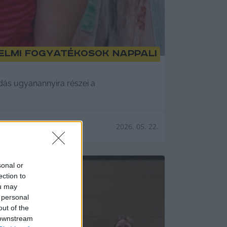
telmi fogyatékosok nappali
adás ugyanannyira részei a
2026. 05. 22.
sonal or
ection to
ou may
 personal
out of the
 downstream