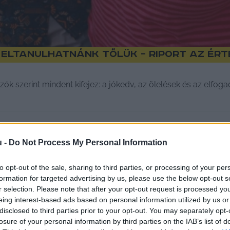
 eltanulhatnánk tőlük – riport az ér
ók szerint mindent kifejez: a jókedv, az ölelések és az elfog
u -
Do Not Process My Personal Information
to opt-out of the sale, sharing to third parties, or processing of your per
formation for targeted advertising by us, please use the below opt-out s
r selection. Please note that after your opt-out request is processed y
eing interest-based ads based on personal information utilized by us or
disclosed to third parties prior to your opt-out. You may separately opt-
losure of your personal information by third parties on the IAB’s list of