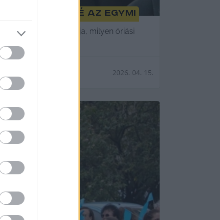
i intézménnyé az EGYMI
. Ez is azt bizonyítja, milyen óriási
2026. 04. 15.