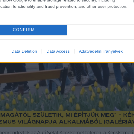
cation functionality and fraud prevention, and other user protection.
CONFIRM
Data Deletion
Data Access
Adatvédelmi irányelvek
magától születik, mi építjük meg” – k
zmus világnapja alkalmából (galériá
 megrendezték az Auti Sétát Kecskemét főterén, a Kecskemét