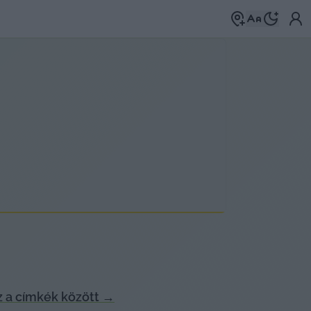
 a címkék között
→