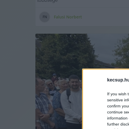
többsége
Falusi Norbert
F
N
kecsup.h
If you wish 
sensitive in
confirm you
continue se
information 
further disc