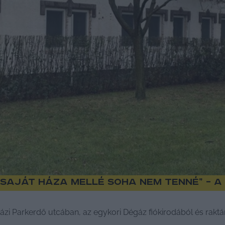
 saját háza mellé soha nem tenné” – 
i Parkerdő utcában, az egykori Dégáz fiókirodából és raktárb