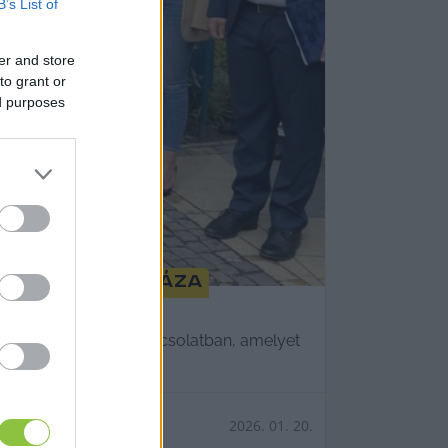
B’s List of
er and store
to grant or
ed purposes
 Kiskunfélegyháza
bbi kijelentésével kapcsolatban, amelyet
2026. 01. 20.