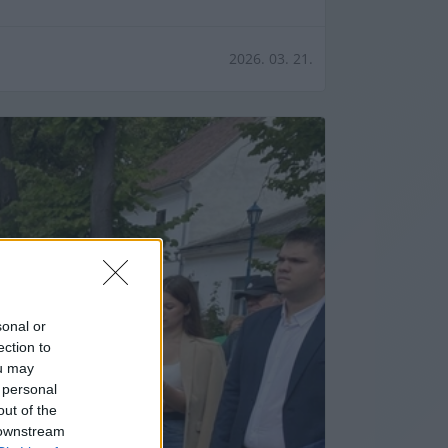
2026. 03. 21.
sonal or
ection to
ou may
 personal
out of the
 downstream