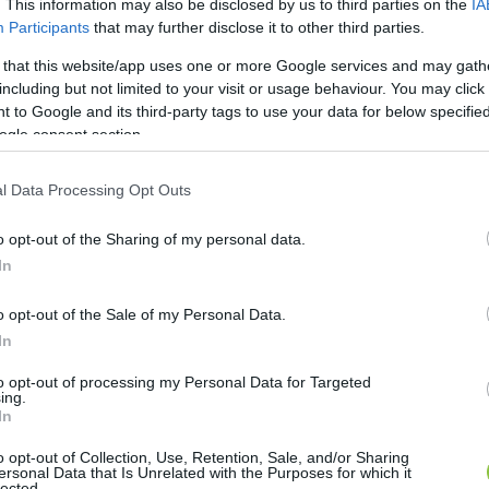
. This information may also be disclosed by us to third parties on the
IA
Participants
that may further disclose it to other third parties.
 that this website/app uses one or more Google services and may gath
including but not limited to your visit or usage behaviour. You may click 
 to Google and its third-party tags to use your data for below specifi
ogle consent section.
l Data Processing Opt Outs
o opt-out of the Sharing of my personal data.
In
 korábbi kijelentését Csányi József,
o opt-out of the Sale of my Personal Data.
In
ózsef, Kiskunfélegyháza kormánypárti polgármestere egy korá
to opt-out of processing my Personal Data for Targeted
ing.
In
o opt-out of Collection, Use, Retention, Sale, and/or Sharing
ersonal Data that Is Unrelated with the Purposes for which it
lected.