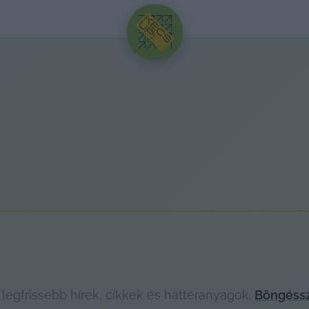
HIRDETÉS
egfrissebb hírek, cikkek és háttéranyagok.
Böngéssz