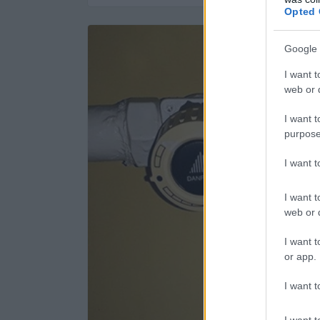
Opted 
Google 
I want t
web or d
I want t
purpose
I want 
I want t
web or d
I want t
or app.
I want t
I want t