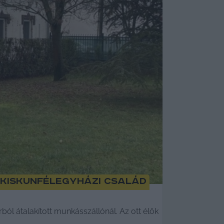
a kiskunfélegyházi család
ól átalakított munkásszállónál. Az ott élők