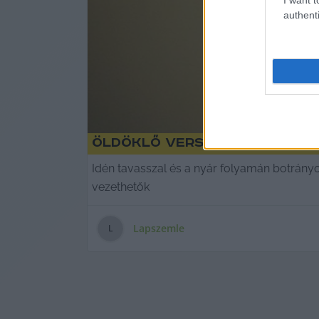
authenti
Öldöklő verseny és kiskunf
Idén tavasszal és a nyár folyamán botrányo
vezethetők
Lapszemle
L