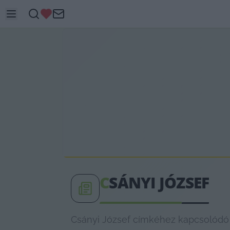
C
SÁNYI JÓZSEF
Csányi József címkéhez kapcsolódó l