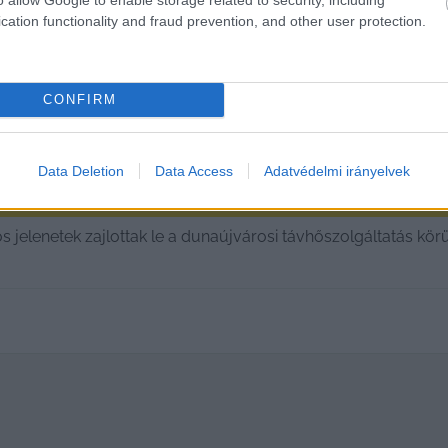
cation functionality and fraud prevention, and other user protection.
CONFIRM
Data Deletion
Data Access
Adatvédelmi irányelvek
élegyházi politikai szálak a távhősz
s jelenetek zajlottak le a dunaújvárosi távhőszolgáltatás kö