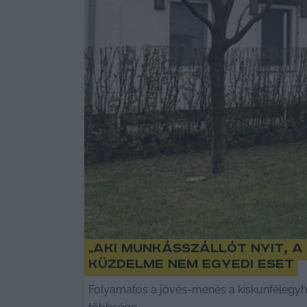
„Aki munkásszállót nyit, a
küzdelme nem egyedi eset
Folyamatos a jövés-menés a kiskunfélegyház