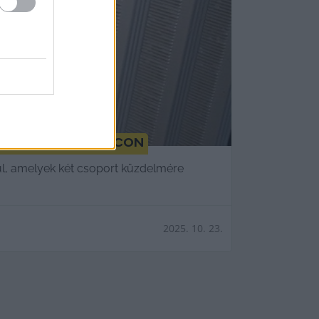
olgáltatói piacon
rül, amelyek két csoport küzdelmére
2025. 10. 23.