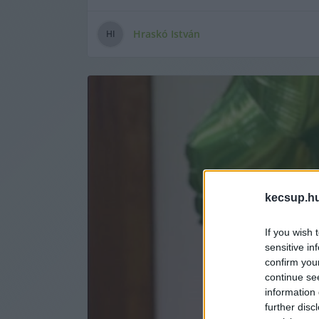
Hraskó István
H
I
kecsup.h
If you wish 
sensitive in
confirm you
continue se
information 
further disc