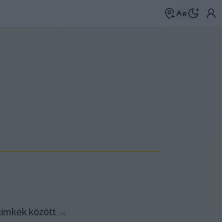
címkék között
→