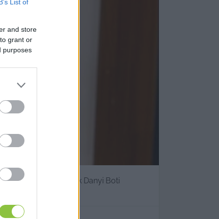
B’s List of
er and store
to grant or
ed purposes
ondta el a KecsUP-nak Danyi Boti