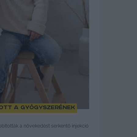
ított a gyógyszerének
bították a növekedést serkentő injekció