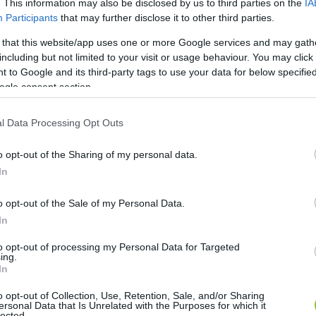
. This information may also be disclosed by us to third parties on the
IA
Participants
that may further disclose it to other third parties.
 that this website/app uses one or more Google services and may gath
including but not limited to your visit or usage behaviour. You may click 
 to Google and its third-party tags to use your data for below specifi
ogle consent section.
l Data Processing Opt Outs
o opt-out of the Sharing of my personal data.
In
o opt-out of the Sale of my Personal Data.
In
, amióta a gyógyszert kapja
to opt-out of processing my Personal Data for Targeted
ing.
k, egy újabb reménysugár egy jobb és élhetőbb életért" - m
In
o opt-out of Collection, Use, Retention, Sale, and/or Sharing
ersonal Data that Is Unrelated with the Purposes for which it
lected.