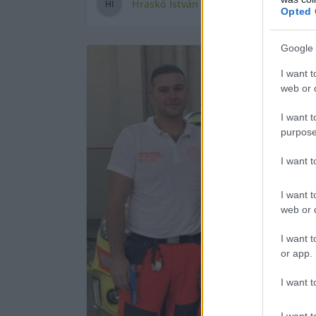
Hraskó István
H
I
Opted 
Google 
I want t
web or d
I want t
purpose
I want 
I want t
web or d
I want t
or app.
I want t
I want t