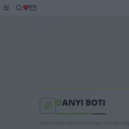
D
ANYI BOTI
Danyi Boti címkéhez kapcsolódó legf