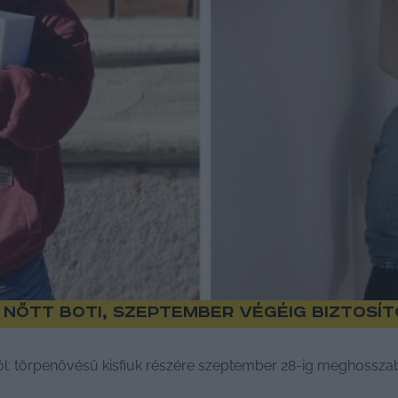
 nőtt Boti, szeptember végéig biztos
ról: törpenövésű kisfiuk részére szeptember 28-ig meghosszab