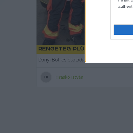
authenti
Rengeteg plüsst gyűjtött
Danyi Boti és családja is sok időt töltött k
Hraskó István
H
I