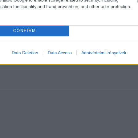
cation functionality and fraud prevention, and other user protection.
CONFIRM
ek és ajándékoztak Botiék a kórházb
Data Deletion
Data Access
Adatvédelmi irányelvek
órházban, jól tudják, milyen sokat jelentenek az apró figyelmes