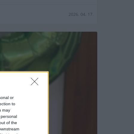
2026. 04. 17.
sonal or
ection to
ou may
 personal
out of the
 downstream