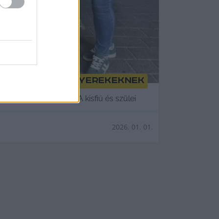
an gyógyuló gyerekeknek
ségek a gyerekeknek. A kisfiú és szülei
2026. 01. 01.