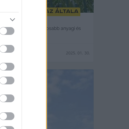
kkal küzdenek az általa
gyűjtemények egyre súlyosabb anyagi és
2025. 01. 30.