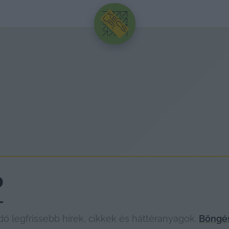
HIRDETÉS
D
 legfrissebb hírek, cikkek és háttéranyagok.
Böngés