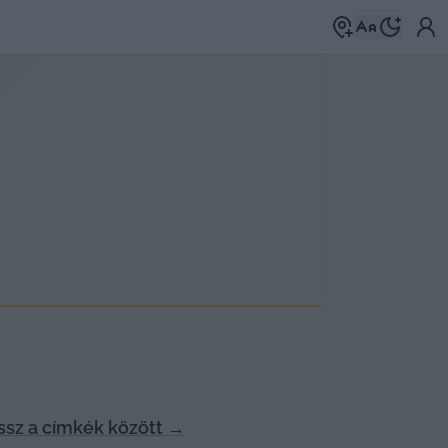
sz a címkék között
→