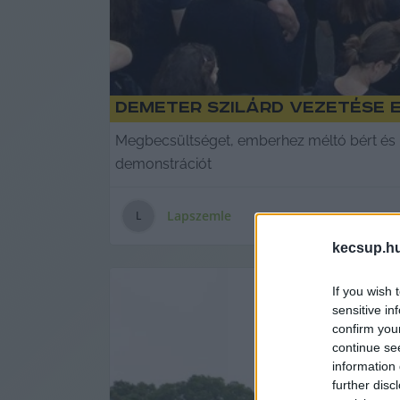
Demeter Szilárd vezetése 
Megbecsültséget, emberhez méltó bért és 
demonstrációt
Lapszemle
L
kecsup.h
If you wish 
sensitive in
confirm you
continue se
information 
further disc