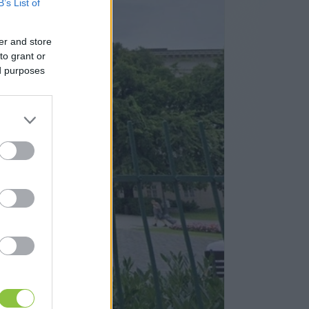
B’s List of
er and store
to grant or
ed purposes