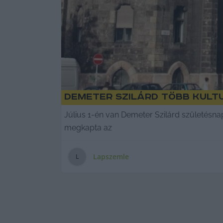
Demeter Szilárd több kult
Július 1-én van Demeter Szilárd születésna
megkapta az
Lapszemle
L