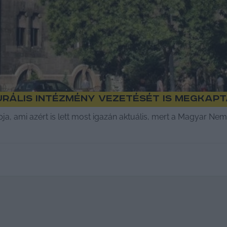
urális intézmény vezetését is megkap
pja, ami azért is lett most igazán aktuális, mert a Magyar N