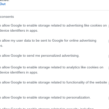
Out
ra a hírre, ami szerint súlyos gondo
ek
consents
rdán írta meg, hogy a Demeter Szilárd által irányított köz
o allow Google to enable storage related to advertising like cookies on
evice identifiers in apps.
o allow my user data to be sent to Google for online advertising
s.
to allow Google to send me personalized advertising.
o allow Google to enable storage related to analytics like cookies on
evice identifiers in apps.
o allow Google to enable storage related to functionality of the website
o allow Google to enable storage related to personalization.
o allow Google to enable storage related to security, including