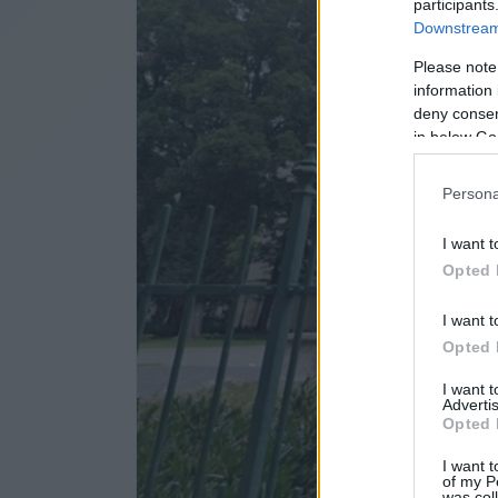
participants
Downstream 
Please note
information 
deny consent
in below Go
Persona
I want t
Opted 
I want t
Opted 
I want 
Advertis
Opted 
I want t
of my P
was col