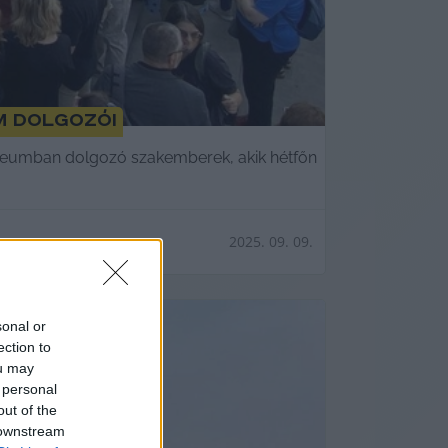
m dolgozói
zeumban dolgozó szakemberek, akik hétfőn
2025. 09. 09.
sonal or
ection to
ou may
 personal
out of the
 downstream