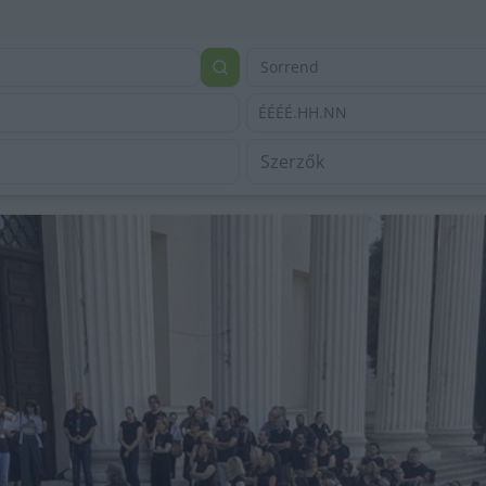
Sorrend
ÉÉÉÉ.HH.NN