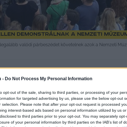
ellen demonstrálnak a Nemzeti Múzeu
legalább valódi párbeszédet követelnek azok a Nemzeti Mú
u -
Do Not Process My Personal Information
to opt-out of the sale, sharing to third parties, or processing of your per
formation for targeted advertising by us, please use the below opt-out s
r selection. Please note that after your opt-out request is processed y
eing interest-based ads based on personal information utilized by us or
disclosed to third parties prior to your opt-out. You may separately opt-
losure of your personal information by third parties on the IAB’s list of