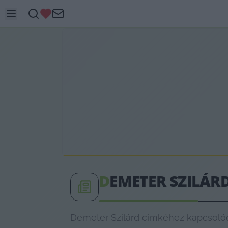
D
EMETER SZILÁR
Demeter Szilárd címkéhez kapcsolódó