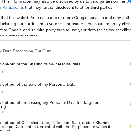
. This information may also be disclosed by us to third parties on the
IA
Participants
that may further disclose it to other third parties.
 that this website/app uses one or more Google services and may gath
including but not limited to your visit or usage behaviour. You may click 
 to Google and its third-party tags to use your data for below specifi
ogle consent section.
l Data Processing Opt Outs
o opt-out of the Sharing of my personal data.
In
o opt-out of the Sale of my Personal Data.
In
to opt-out of processing my Personal Data for Targeted
ing.
In
o opt-out of Collection, Use, Retention, Sale, and/or Sharing
ersonal Data that Is Unrelated with the Purposes for which it
lected.