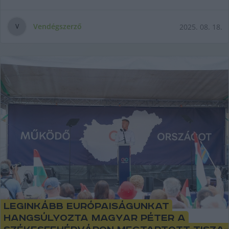
Vendégszerző
2025. 08. 18.
V
Leginkább európaiságunkat
hangsúlyozta Magyar Péter a