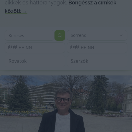
cikkek és háttéranyagok.
Böngéssz a címkék
között
→
Sorrend
ÉÉÉÉ.HH.NN
ÉÉÉÉ.HH.NN