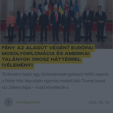
Fény az alagút végén? Európai
mosolydiplomácia és amerikai
talányok orosz háttérrel
(vélemény)
Történelmi tabló egy történelminek ígérkező hétfői napról:
a Fehér Ház lépcsőjén egymás mellett álló Trump kezet
ráz Zelenszkijjel – majd következik a
Vendégszerző
2025. 08. 19.
V