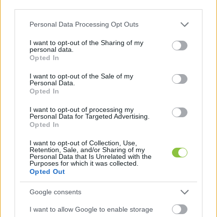
third parties.
Please note that this website/app uses one or more Google
Personal Data Processing Opt Outs
services and may gather and store information including but
not limited to your visit or usage behaviour. You may click to
I want to opt-out of the Sharing of my
personal data.
grant or deny consent to Google and its third-party tags to
Opted In
use your data for below specified purposes in below Google
consent section.
I want to opt-out of the Sale of my
Personal Data.
Hiába a felszíni „háborúellenes
Opted In
politika”, a NER feltankolta az
I want to opt-out of processing my
európai fegyverkezés motorját
Personal Data for Targeted Advertising.
Opted In
Zalaegerszegen építi meg legújabb kutatási-fejlesztési
központját a németországi eredetű nemzetközi
I want to opt-out of Collection, Use,
Retention, Sale, and/or Sharing of my
fegyvergyár, a Rheinmetall - írta a Mérce. Egy angol
Personal Data that Is Unrelated with the
Purposes for which it was collected.
Opted Out
Lapszemle
2025. 10. 20.
L
Google consents
I want to allow Google to enable storage