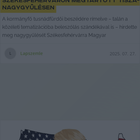
Székesfehérváron megtartott Tisza-
nagygyűlésen
A kormányfő tusnádfürdői beszédére rímelve – talán a
közéleti tematizációba beleszólás szándékával is – hirdette
meg nagygyűlését Székesfehérvárra Magyar
Lapszemle
2025. 07. 27.
L