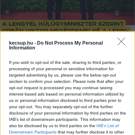
A lengyel külügyminiszter szerint
Orbán Viktor megérdemelné a Lenin-
rendet
kecsup.hu -
Do Not Process My Personal
Information
Szijjártó rögtön reagált: szerinte Radoslaw Sikorski lengyel
külügyminiszter háborúpárti. A vitát Orbán Viktor X (régi
If you wish to opt-out of the sale, sharing to third parties, or
nevén: Twitter) posztja indította
processing of your personal or sensitive information for
targeted advertising by us, please use the below opt-out
section to confirm your selection. Please note that after your
Lapszemle
2025. 12. 15.
L
opt-out request is processed you may continue seeing
interest-based ads based on personal information utilized by
us or personal information disclosed to third parties prior to
your opt-out. You may separately opt-out of the further
disclosure of your personal information by third parties on the
IAB’s list of downstream participants. This information may
also be disclosed by us to third parties on the
IAB’s List of
Downstream Participants
that may further disclose it to other