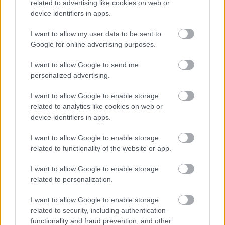
related to advertising like cookies on web or
device identifiers in apps.
I want to allow my user data to be sent to
Google for online advertising purposes.
I want to allow Google to send me
personalized advertising.
I want to allow Google to enable storage
related to analytics like cookies on web or
device identifiers in apps.
I want to allow Google to enable storage
Béke, harc – vagy békeharc?
related to functionality of the website or app.
Gondolatok 1939. szeptember elseje
kapcsán (vélemény)
I want to allow Google to enable storage
related to personalization.
Nyolcvanhat év – négy generáció. Aki 1939-ben született, a
most nyugdíj előtt álló boomerek szülőjévé vált. Az én
I want to allow Google to enable storage
related to security, including authentication
apám is emlékszik még a háború
functionality and fraud prevention, and other