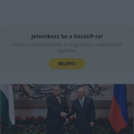
Jelentkezz be a KecsUP-ra!
Lépj be a beszélgetéshez és hogy jobban megismerjük
egymást.
BELÉPÉS