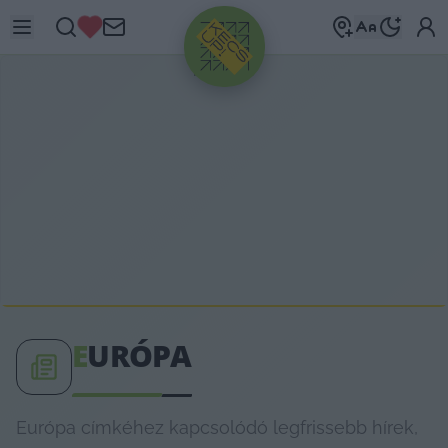
HIRDETÉS
E
URÓPA
Európa címkéhez kapcsolódó legfrissebb hírek,