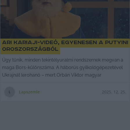
Ari kariaji-videó, egyenesen a putyini
Oroszországból
Úgy tűnik, minden tekintélyuralmi rendszernek megvan a
maga Bors-különszáma. A háborús gyilkológépezetével
Ukrajnát lerohanó – mert Orbán Viktor magyar
Lapszemle
2025. 12. 25.
L