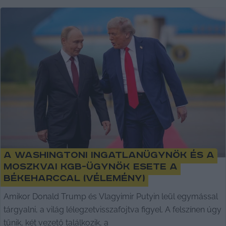
A washingtoni ingatlanügynök és a
moszkvai KGB-ügynök esete a
békeharccal (vélemény)
Amikor Donald Trump és Vlagyimir Putyin leül egymással
tárgyalni, a világ lélegzetvisszafojtva figyel. A felszínen úgy
tűnik, két vezető találkozik, a