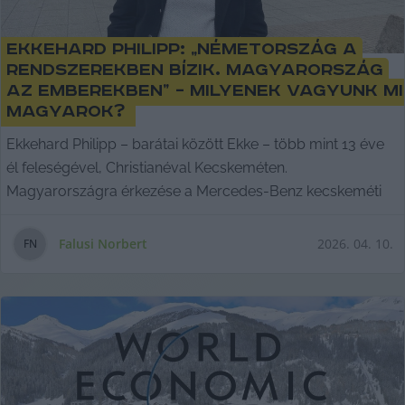
Ekkehard Philipp: „Németország a
rendszerekben bízik. Magyarország
az emberekben” – milyenek vagyunk mi
magyarok?
Ekkehard Philipp – barátai között Ekke – több mint 13 éve
él feleségével, Christianéval Kecskeméten.
Magyarországra érkezése a Mercedes-Benz kecskeméti
Falusi Norbert
2026. 04. 10.
F
N