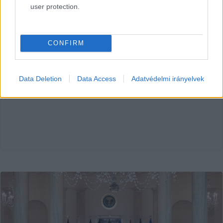
user protection.
Vendégszerző
2025. 09. 01.
V
CONFIRM
HIRDETÉS
Data Deletion
Data Access
Adatvédelmi irányelvek