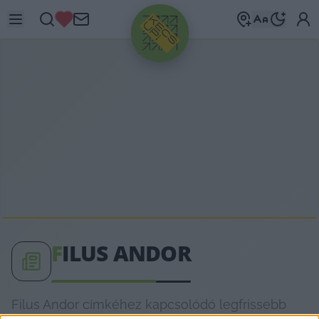
HIRDETÉS
F
ILUS ANDOR
Filus Andor címkéhez kapcsolódó legfrissebb