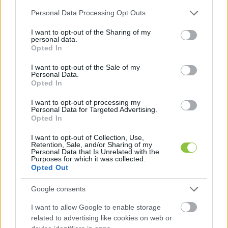
Please note that this website/app uses one or more Google
Personal Data Processing Opt Outs
services and may gather and store information including but
not limited to your visit or usage behaviour. You may click to
I want to opt-out of the Sharing of my
personal data.
grant or deny consent to Google and its third-party tags to
Opted In
use your data for below specified purposes in below Google
consent section.
I want to opt-out of the Sale of my
Personal Data.
Opted In
I want to opt-out of processing my
Kóla, sör, térdelés, olaj és az EB
Personal Data for Targeted Advertising.
popkulturális sztárjai
Opted In
Minden és mindenki kommunikál, mindenhol interakcióba
I want to opt-out of Collection, Use,
Retention, Sale, and/or Sharing of my
kerülünk, ha az közvetett is. Nem véletlenül érezzük azt,
Personal Data that Is Unrelated with the
Purposes for which it was collected.
hogy olyan mintha egy koreográfia részei
Opted Out
Google consents
Glosszár Olivér
2021. 06. 16.
G
O
I want to allow Google to enable storage
related to advertising like cookies on web or