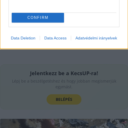
Hírös Embör
2021. 04. 12.
H
E
CONFIRM
Data Deletion
Data Access
Adatvédelmi irányelvek
Jelentkezz be a KecsUP-ra!
Lépj be a beszélgetéshez és hogy jobban megismerjük
egymást.
BELÉPÉS