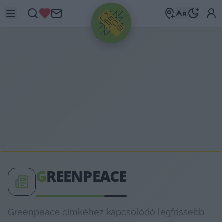
HIRDETÉS
G
REENPEACE
Greenpeace címkéhez kapcsolódó legfrissebb