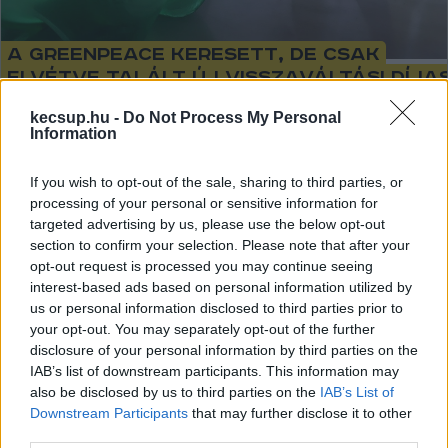
A Greenpeace keresett, de csak
elvétve talált új visszaváltási díja
italcsomagolásokat a hazai boltok
kecsup.hu -
Do Not Process My Personal
polcain
Information
A Greenpeace legújabb felmérése szerint csak elvétve
If you wish to opt-out of the sale, sharing to third parties, or
vannak visszaváltási díjas italcsomagolások a boltok
processing of your personal or sensitive information for
polcain, az év elején beszerelt automaták pedig
targeted advertising by us, please use the below opt-out
section to confirm your selection. Please note that after your
opt-out request is processed you may continue seeing
Lapszemle
2024. 04. 11.
L
interest-based ads based on personal information utilized by
us or personal information disclosed to third parties prior to
your opt-out. You may separately opt-out of the further
disclosure of your personal information by third parties on the
IAB’s list of downstream participants. This information may
also be disclosed by us to third parties on the
IAB’s List of
Downstream Participants
that may further disclose it to other
third parties.