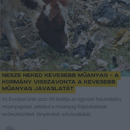
Nesze neked kevesebb műanyag – a
kormány visszavonta a kevesebb
műanyag javaslatát
Az Európai Unió 2021-től betiltja az egyszer használatos
műanyagokat, például a műanyag fülpiszkálókat,
evőeszközöket, tányérokat, szívószálakat,