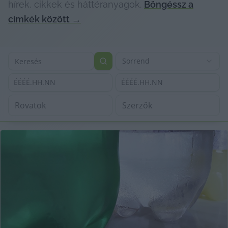
hírek, cikkek és háttéranyagok.
Böngéssz a
címkék között
→
Sorrend
ÉÉÉÉ.HH.NN
ÉÉÉÉ.HH.NN