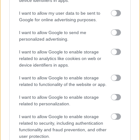
device identifiers in apps.
I want to allow my user data to be sent to
Google for online advertising purposes.
I want to allow Google to send me
personalized advertising.
I want to allow Google to enable storage
related to analytics like cookies on web or
device identifiers in apps.
I want to allow Google to enable storage
related to functionality of the website or app.
Elkezdték végre felszámolni a
kiskunhalasi méregtelepet
I want to allow Google to enable storage
related to personalization.
Öt év után végre megkezdődött a mérgekkel teli hordók és
tárolók elszállítása az elhagyatott kiskunhalasi
I want to allow Google to enable storage
veszélyeshulladék-telepről. A magyar Greenpeace
related to security, including authentication
functionality and fraud prevention, and other
user protection.