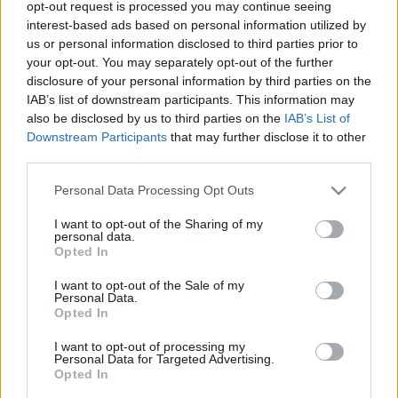
hírek, cikkek és háttéranyagok.
Böngéssz a
opt-out request is processed you may continue seeing
interest-based ads based on personal information utilized by
címkék között
→
us or personal information disclosed to third parties prior to
your opt-out. You may separately opt-out of the further
disclosure of your personal information by third parties on the
IAB’s list of downstream participants. This information may
Sorrend
also be disclosed by us to third parties on the
IAB’s List of
Downstream Participants
that may further disclose it to other
ÉÉÉÉ.HH.NN
ÉÉÉÉ.HH.NN
third parties.
Please note that this website/app uses one or more Google
Personal Data Processing Opt Outs
services and may gather and store information including but
not limited to your visit or usage behaviour. You may click to
I want to opt-out of the Sharing of my
personal data.
grant or deny consent to Google and its third-party tags to
Opted In
use your data for below specified purposes in below Google
consent section.
I want to opt-out of the Sale of my
Personal Data.
Opted In
I want to opt-out of processing my
Personal Data for Targeted Advertising.
Opted In