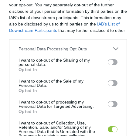
your opt-out. You may separately opt-out of the further
disclosure of your personal information by third parties on the
IAB’s list of downstream participants. This information may
also be disclosed by us to third parties on the
IAB’s List of
Bokrétaünnepség a Bagoly Klinika
Downstream Participants
that may further disclose it to other
építkezésén – új magánsebészeti
third parties.
központ készül Kecskeméten
Please note that this website/app uses one or more Google
Personal Data Processing Opt Outs
services and may gather and store information including but
A Rudolf kert egyik régi épületében zajló munkálatok új
not limited to your visit or usage behaviour. You may click to
I want to opt-out of the Sharing of my
szakaszához érkezett a Bagoly Klinika beruházása:
personal data.
grant or deny consent to Google and its third-party tags to
Opted In
bokrétaünnepséget tartottak, és a fejlesztők
use your data for below specified purposes in below Google
consent section.
I want to opt-out of the Sale of my
Personal Data.
Alter Róbert
2025. 11. 27.
A
R
Opted In
I want to opt-out of processing my
Personal Data for Targeted Advertising.
Opted In
I want to opt-out of Collection, Use,
Retention, Sale, and/or Sharing of my
Personal Data that Is Unrelated with the
Purposes for which it was collected.