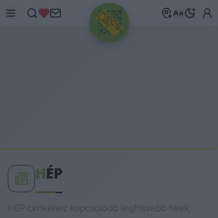
HIRDETÉS
H
ÉP
HÉP címkéhez kapcsolódó legfrissebb hírek,