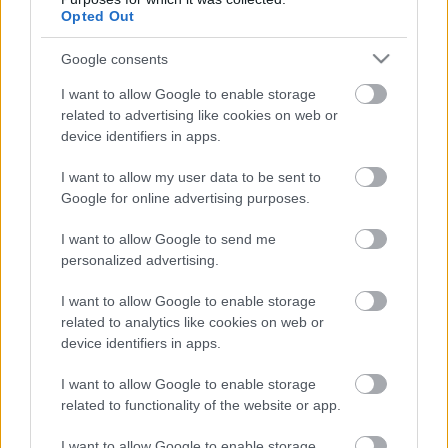
Opted Out
Google consents
I want to allow Google to enable storage
related to advertising like cookies on web or
device identifiers in apps.
I want to allow my user data to be sent to
A városháza felújítói bővíthetik a
Google for online advertising purposes.
kórházat 13 milliárdért
I want to allow Google to send me
A nyílt tender eredményét az ajánlatkérő BMSK
personalized advertising.
Beruházási, Műszaki Fejlesztési, Sportüzemeltetési és
I want to allow Google to enable storage
Közbeszerzési Zrt. közölte az uniós közbeszerzési
related to analytics like cookies on web or
device identifiers in apps.
KecsUP Hírek
2022. 02. 15.
K
H
I want to allow Google to enable storage
related to functionality of the website or app.
I want to allow Google to enable storage