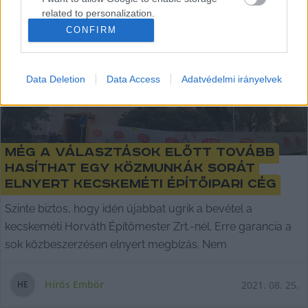
related to personalization.
CONFIRM
I want to allow Google to enable storage
related to security, including authentication
functionality and fraud prevention, and other
Data Deletion
Data Access
Adatvédelmi irányelvek
user protection.
Még a választások előtt tovább
hasíthat egy közmunkák sorát
elnyert kecskeméti építőipari cég
Szinte biztos, hogy idén újabbat ugrik a bevétel a
kecskeméti Horváth Építőmester Zrt.-nél. Erre garancia a
sok közbeszerzésen elnyert megbízás. Nem
Hírös Embör
2021. 08. 25.
H
E