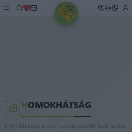
HIRDETÉS
H
OMOKHÁTSÁG
Homokhátság címkéhez kapcsolódó legfrissebb