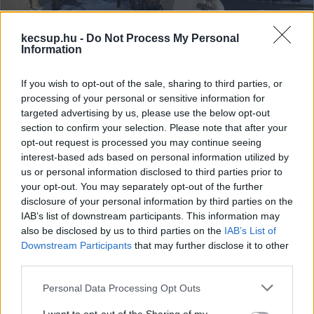
kecsup.hu -
Do Not Process My Personal
Information
Zöldítő Civil Társaság: A hó a fák
If you wish to opt-out of the sale, sharing to third parties, or
takarója – az eredmény tavasszal
processing of your personal or sensitive information for
jól látható lesz
targeted advertising by us, please use the below opt-out
section to confirm your selection. Please note that after your
Amint megérkezik az első hó, sokan azonnal rendet
opt-out request is processed you may continue seeing
tesznek: lapátolnak, söpörnek, és a fák töve alól is eltűnik a
interest-based ads based on personal information utilized by
hó és az avar. Pedig a természet logikája
us or personal information disclosed to third parties prior to
your opt-out. You may separately opt-out of the further
disclosure of your personal information by third parties on the
Falusi Norbert
2026. 01. 09.
F
N
IAB’s list of downstream participants. This information may
also be disclosed by us to third parties on the
IAB’s List of
Downstream Participants
that may further disclose it to other
third parties.
Please note that this website/app uses one or more Google
Personal Data Processing Opt Outs
services and may gather and store information including but