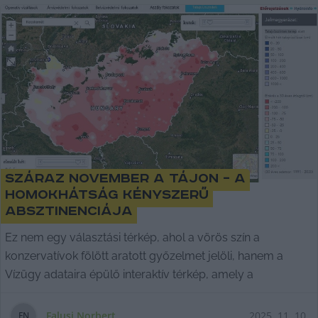
Száraz november a tájon – a
Homokhátság kényszerű
absztinenciája
Ez nem egy választási térkép, ahol a vörös szín a
konzervatívok fölött aratott győzelmet jelöli, hanem a
Vízügy adataira épülő interaktív térkép, amely a
Falusi Norbert
2025. 11. 10.
F
N