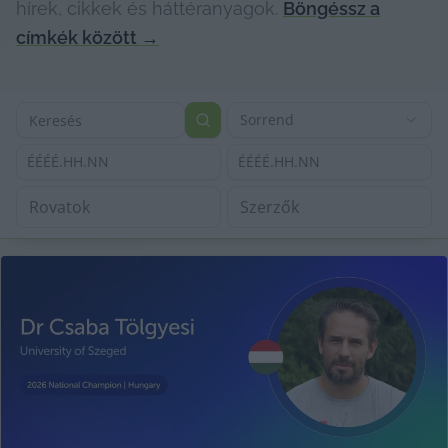
hírek, cikkek és háttéranyagok.
Böngéssz a
címkék között
→
Sorrend
ÉÉÉÉ.HH.NN
ÉÉÉÉ.HH.NN