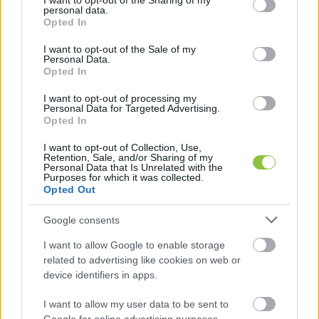
not limited to your visit or usage behaviour. You may click to
I want to opt-out of the Sharing of my
personal data.
grant or deny consent to Google and its third-party tags to
Opted In
use your data for below specified purposes in below Google
consent section.
I want to opt-out of the Sale of my
Personal Data.
Opted In
I want to opt-out of processing my
Personal Data for Targeted Advertising.
2025 egy csokorban – Falusi Norbert
Opted In
szerint ezek voltak az év
legfontosabb cikkei
I want to opt-out of Collection, Use,
Retention, Sale, and/or Sharing of my
Personal Data that Is Unrelated with the
Egyelőre lekerült a napirendről az a törvénytervezet,
Purposes for which it was collected.
amely – ha ebben a formában élesítik – alkalmas a
Opted Out
sajtócenzúrára és a civil szervezetek
Google consents
I want to allow Google to enable storage
Falusi Norbert
2025. 12. 31.
F
N
related to advertising like cookies on web or
device identifiers in apps.
I want to allow my user data to be sent to