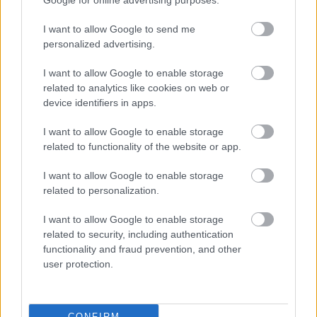
Google for online advertising purposes.
I want to allow Google to send me
personalized advertising.
I want to allow Google to enable storage
related to analytics like cookies on web or
device identifiers in apps.
I want to allow Google to enable storage
Kiszáradtak a lakiteleki
related to functionality of the website or app.
tőzegbánya-tavak – fenyegető
I want to allow Google to enable storage
vízválság a Homokhátságon
related to personalization.
(videóval)
Kettészakadt az ország 2024 augusztusában a lehullott
I want to allow Google to enable storage
related to security, including authentication
hatalmas csapadékmennyiség következtében: a Dunán
functionality and fraud prevention, and other
jelentős árhullám vonult le, a Tisza pedig olyan
user protection.
Falusi Norbert
2025. 12. 20.
F
N
CONFIRM