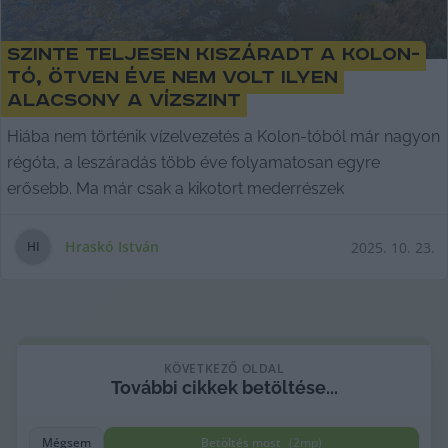
Szinte teljesen kiszáradt a Kolon-
tó, ötven éve nem volt ilyen
alacsony a vízszint
Hiába nem történik vízelvezetés a Kolon-tóból már nagyon
régóta, a leszáradás több éve folyamatosan egyre
erősebb. Ma már csak a kikotort mederrészek
Hraskó István
2025. 10. 23.
H
I
KÖVETKEZŐ OLDAL
További cikkek betöltése...
Mégsem
Betöltés most
(
2
mp)