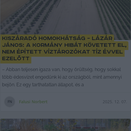
Kiszáradó Homokhátság – Lázár
János: a kormány hibát követett el,
nem épített víztározókat tíz évvel
ezelőtt
– Abban teljesen igaza van, hogy őrültség, hogy sokkal
több édesvizet engedünk ki az országból, mint amennyi
bejön. Ez egy tarthatatlan állapot, és a
Falusi Norbert
2025. 12. 07.
F
N