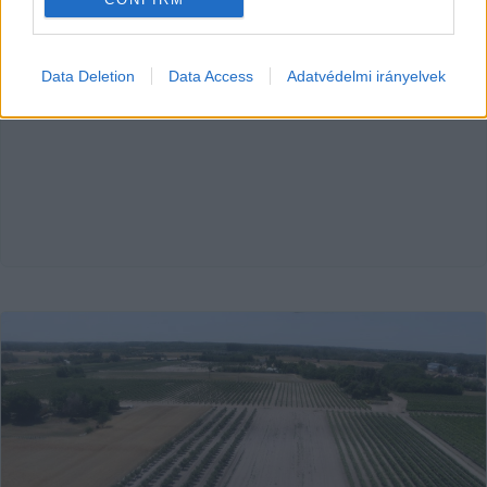
HIRDETÉS
Data Deletion
Data Access
Adatvédelmi irányelvek