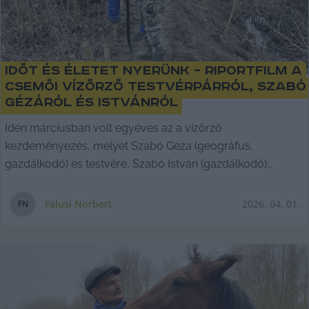
Időt és életet nyerünk – riportfilm a
csemői vízőrző testvérpárról, Szabó
Gézáról és Istvánról
Idén márciusban volt egyéves az a vízőrző
kezdeményezés, melyet Szabó Géza (geográfus,
gazdálkodó) és testvére, Szabó István (gazdálkodó)
indították el
Falusi Norbert
2026. 04. 01.
F
N