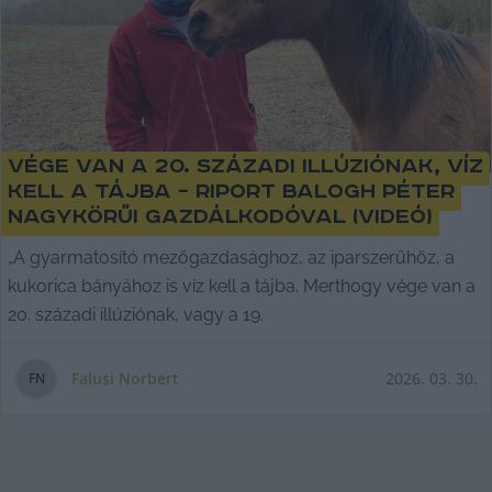
Vége van a 20. századi illúziónak, víz
kell a tájba – riport Balogh Péter
nagykörűi gazdálkodóval (videó)
„A gyarmatosító mezőgazdasághoz, az iparszerűhöz, a
kukorica bányához is víz kell a tájba. Merthogy vége van a
20. századi illúziónak, vagy a 19.
Falusi Norbert
2026. 03. 30.
F
N