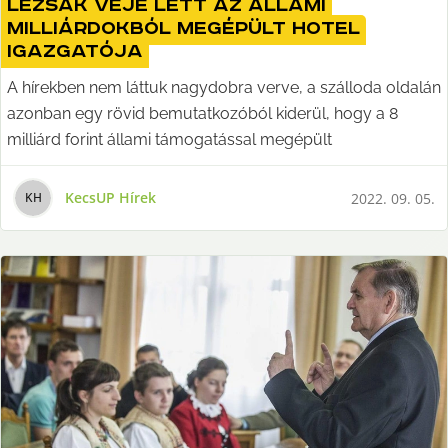
Lezsák veje lett az állami
milliárdokból megépült hotel
igazgatója
A hírekben nem láttuk nagydobra verve, a szálloda oldalán
azonban egy rövid bemutatkozóból kiderül, hogy a 8
milliárd forint állami támogatással megépült
KecsUP Hírek
2022. 09. 05.
K
H