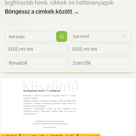
legfrissebb hírek, cikkek és háttéranyagok.
Böngéssz a címkék között
→
Sorrend
ÉÉÉÉ.HH.NN
ÉÉÉÉ.HH.NN