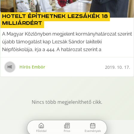
Hotelt építhetnek Lezsákék 18
milliárdért
A Magyar Közlönyben megjelent kormányhatározat szerint
újabb támogatást kap Lezsák Sándor lakitelki
Népfőiskolája, írja a 444. A határozat szerint a
Hírös Embör
2019. 10. 17.
H
E
Nincs több megjeleníthető cikk.
Főoldal
Friss
Események