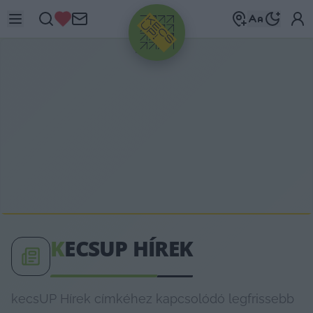
HIRDETÉS
K
ECSUP HÍREK
kecsUP Hírek címkéhez kapcsolódó legfrissebb