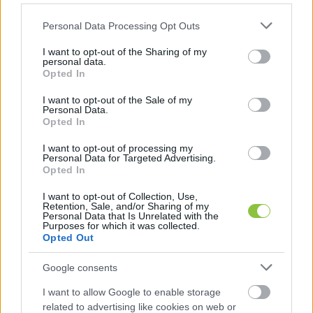
Please note that this website/app uses one or more Google
Personal Data Processing Opt Outs
services and may gather and store information including but
not limited to your visit or usage behaviour. You may click to
I want to opt-out of the Sharing of my
personal data.
grant or deny consent to Google and its third-party tags to
Opted In
use your data for below specified purposes in below Google
consent section.
I want to opt-out of the Sale of my
Personal Data.
Opted In
I want to opt-out of processing my
Personal Data for Targeted Advertising.
Opted In
I want to opt-out of Collection, Use,
Retention, Sale, and/or Sharing of my
A szabad sajtó még sosem volt
Personal Data that Is Unrelated with the
Purposes for which it was collected.
annyira fontos, mint a posztigazság
Opted Out
korában
Google consents
Az illiberális kormányok egyik legnagyobb fegyvere, hogy
pártsajtókon keresztül teremtenek egy alternatív
I want to allow Google to enable storage
related to advertising like cookies on web or
valóságot, ettől a ponttól kezdve pedig az egyén