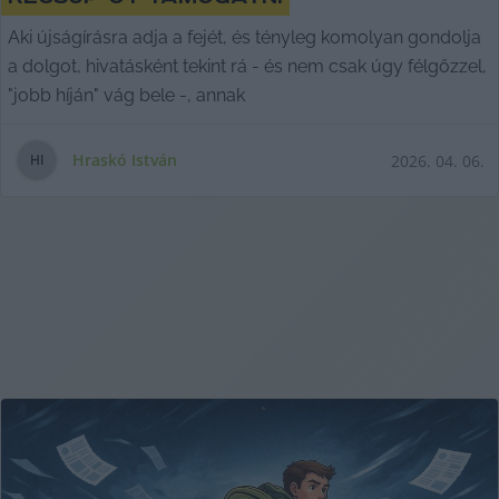
Aki újságírásra adja a fejét, és tényleg komolyan gondolja
a dolgot, hivatásként tekint rá - és nem csak úgy félgőzzel,
"jobb híján" vág bele -, annak
Hraskó István
2026. 04. 06.
H
I