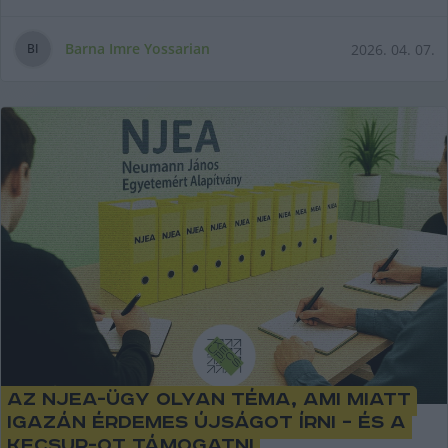
Barna Imre Yossarian
2026. 04. 07.
B
I
Az NJEA-ügy olyan téma, ami miatt
igazán érdemes újságot írni – és a
KecsUP-ot támogatni