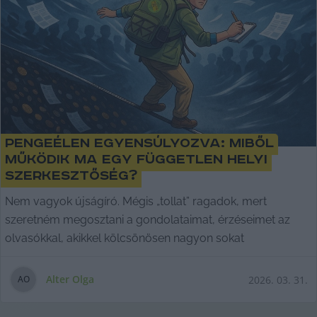
Pengeélen egyensúlyozva: miből
működik ma egy független helyi
szerkesztőség?
Nem vagyok újságíró. Mégis „tollat” ragadok, mert
szeretném megosztani a gondolataimat, érzéseimet az
olvasókkal, akikkel kölcsönösen nagyon sokat
Alter Olga
2026. 03. 31.
A
O