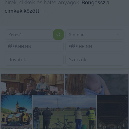
hírek, cikkek és háttéranyagok.
Böngéssz a
címkék között
→
Sorrend
ÉÉÉÉ.HH.NN
ÉÉÉÉ.HH.NN