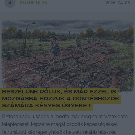
KecsUP Hírek
2026. 04. 08.
K
H
Beszélünk róluk, és már ezzel is
mozgásba hozzuk a döntéshozók
számára kényes ügyeket
Biztosan sok újságíró álmodta már meg saját Watergate-
leleplezését, képzelte magát csodás képességekkel
felruházott képregényhősök helyett inkább hús-vér,