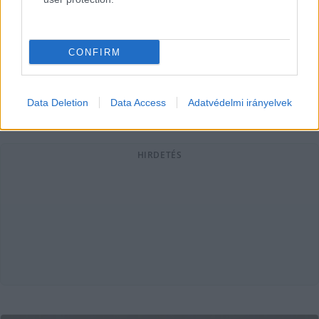
Amikor híreket olvasunk, könnyű azt gondolni, hogy ez
magától történik. Hogy mindig lesz, aki megírja, mi történt
a városban, aki elmagyarázza a
CONFIRM
KecsUP Hírek
2026. 04. 09.
K
H
Data Deletion
Data Access
Adatvédelmi irányelvek
HIRDETÉS