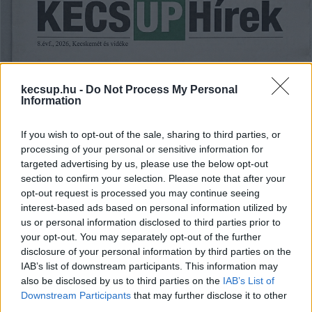
kecsup.hu -
Do Not Process My Personal
Information
If you wish to opt-out of the sale, sharing to third parties, or
processing of your personal or sensitive information for
Mert közérdekből nyilvános – ezért
targeted advertising by us, please use the below opt-out
érdemes írni és támogatni a KecsUP
section to confirm your selection. Please note that after your
opt-out request is processed you may continue seeing
Híreket
interest-based ads based on personal information utilized by
Van, hogy a sajtó szörnyülködik, hogy na de ilyet. Van
us or personal information disclosed to third parties prior to
your opt-out. You may separately opt-out of the further
olyan is, hogy cikknek álcázzák a reklámot, és hogy
disclosure of your personal information by third parties on the
célzottan torzítják el a tényeket. És olyan is,
IAB’s list of downstream participants. This information may
also be disclosed by us to third parties on the
IAB’s List of
Downstream Participants
that may further disclose it to other
Falusi Norbert
2026. 04. 11.
F
N
third parties.