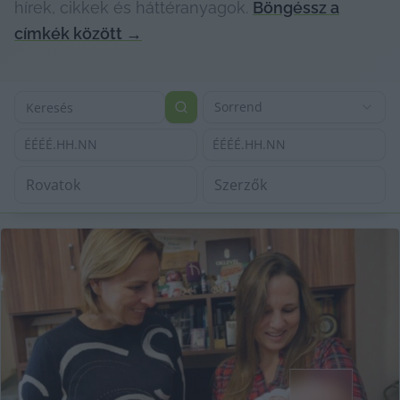
hírek, cikkek és háttéranyagok.
Böngéssz a
címkék között
→
Sorrend
ÉÉÉÉ.HH.NN
ÉÉÉÉ.HH.NN