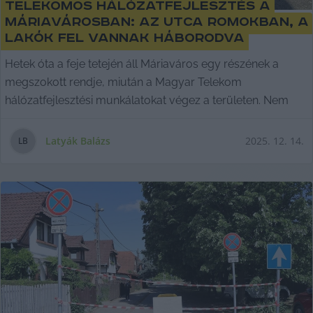
Telekomos hálózatfejlesztés a
Máriavárosban: az utca romokban, a
lakók fel vannak háborodva
Hetek óta a feje tetején áll Máriaváros egy részének a
megszokott rendje, miután a Magyar Telekom
hálózatfejlesztési munkálatokat végez a területen. Nem
Latyák Balázs
2025. 12. 14.
L
B