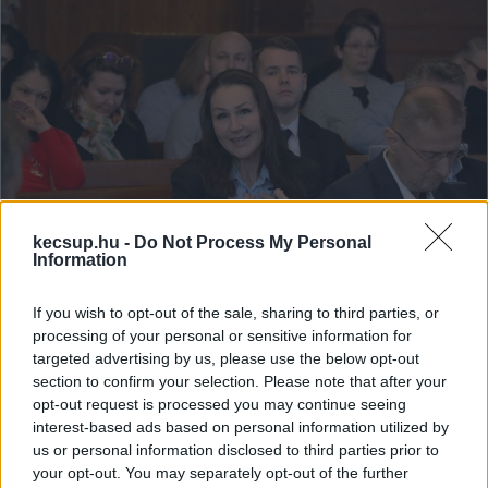
kecsup.hu -
Do Not Process My Personal
Information
If you wish to opt-out of the sale, sharing to third parties, or
Vesztegetéssel vádolta a Tisza
processing of your personal or sensitive information for
jelöltjét, a fideszes képviselőt 322
targeted advertising by us, please use the below opt-out
ezer forintra büntették
section to confirm your selection. Please note that after your
A Nemzeti Választási Bizottság (NVB) 322 ezer forintra
opt-out request is processed you may continue seeing
interest-based ads based on personal information utilized by
büntette Laczkó-Zsámboki Angéla fideszes önkormányzati
us or personal information disclosed to third parties prior to
képviselőt, amiért egy videóban Molnár János
your opt-out. You may separately opt-out of the further