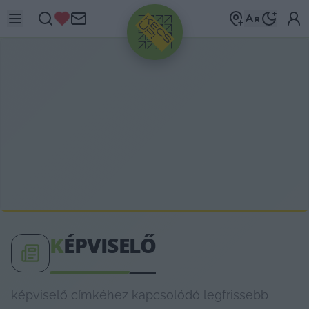
HIRDETÉS
K
ÉPVISELŐ
képviselő címkéhez kapcsolódó legfrissebb