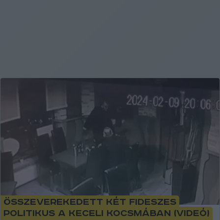
Összeverekedett két fideszes
politikus a keceli kocsmában (videó)