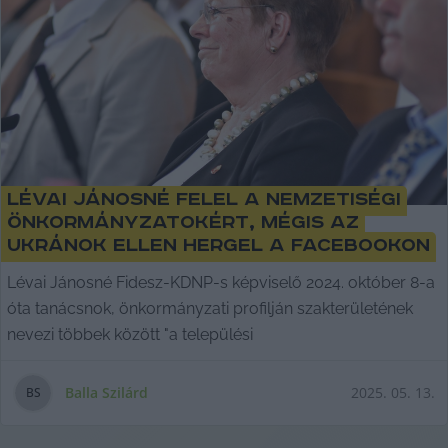
Lévai Jánosné felel a nemzetiségi
önkormányzatokért, mégis az
ukránok ellen hergel a Facebookon
Lévai Jánosné Fidesz-KDNP-s képviselő 2024. október 8-a
óta tanácsnok, önkormányzati profilján szakterületének
nevezi többek között "a települési
Balla Szilárd
2025. 05. 13.
B
S