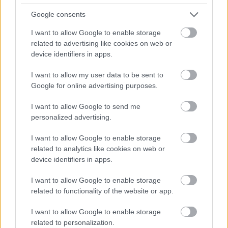
vágás történt a Szép utcai
Google consents
véderdőben
I want to allow Google to enable storage
Hétfőn délelőtt több fát is kivágtak a Szép utcai
related to advertising like cookies on web or
véderdőből. Tóth Szilárd ellenzéki önkormányzati
device identifiers in apps.
képviselő és több lakos is negatív véleményét fejezte
I want to allow my user data to be sent to
Google for online advertising purposes.
Balla Szilárd
2026. 01. 28.
B
S
I want to allow Google to send me
personalized advertising.
I want to allow Google to enable storage
related to analytics like cookies on web or
device identifiers in apps.
I want to allow Google to enable storage
related to functionality of the website or app.
I want to allow Google to enable storage
related to personalization.