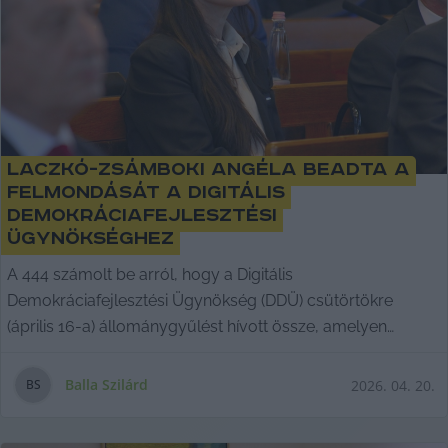
Laczkó-Zsámboki Angéla beadta a
felmondását a Digitális
Demokráciafejlesztési
Ügynökséghez
A 444 számolt be arról, hogy a Digitális
Demokráciafejlesztési Ügynökség (DDÜ) csütörtökre
(április 16-a) állománygyűlést hívott össze, amelyen
körülbelül
Balla Szilárd
2026. 04. 20.
B
S