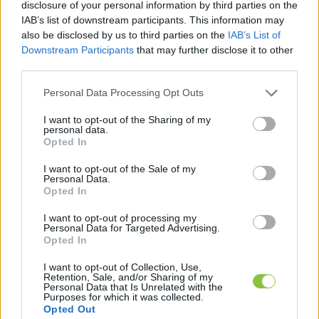
disclosure of your personal information by third parties on the
IAB’s list of downstream participants. This information may
Balla Szilárd
2026. 04. 05.
B
S
also be disclosed by us to third parties on the
IAB’s List of
Downstream Participants
that may further disclose it to other
third parties.
Please note that this website/app uses one or more Google
Personal Data Processing Opt Outs
services and may gather and store information including but
not limited to your visit or usage behaviour. You may click to
I want to opt-out of the Sharing of my
personal data.
grant or deny consent to Google and its third-party tags to
Opted In
use your data for below specified purposes in below Google
consent section.
I want to opt-out of the Sale of my
Personal Data.
Opted In
I want to opt-out of processing my
Personal Data for Targeted Advertising.
Opted In
I want to opt-out of Collection, Use,
Retention, Sale, and/or Sharing of my
Personal Data that Is Unrelated with the
Purposes for which it was collected.
A képviselő szerint „résztarvágás”,
Opted Out
az erdőmérnök szerint felújító