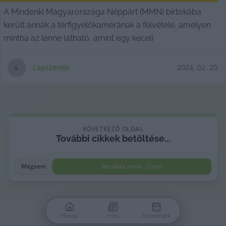
A Mindenki Magyarországa Néppárt (MMN) birtokába
került annak a térfigyelőkamerának a felvétele, amelyen
mintha az lenne látható, amint egy keceli
Lapszemle
2024. 02. 20.
L
KÖVETKEZŐ OLDAL
További
cikkek
betöltése...
Mégsem
Betöltés most
(
2
mp)
Főoldal
Friss
Események