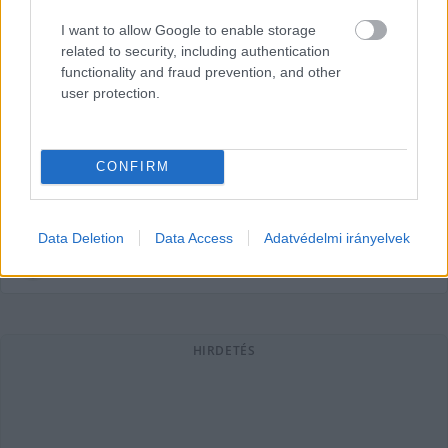
I want to allow Google to enable storage
related to security, including authentication
functionality and fraud prevention, and other
Hadházy: 16 milliárdot loptak szét
user protection.
Lázárék, az OLAF vizsgálatot indít
Hadházy Ákos független országgyűlési képviselő a
CONFIRM
Facebook-oldalán tette közzé, hogy az Európai Csalás
Elleni Hivatal (OLAF) is vizsgálatot indít egy még
Data Deletion
Data Access
Adatvédelmi irányelvek
Lapszemle
2026. 01. 21.
L
HIRDETÉS