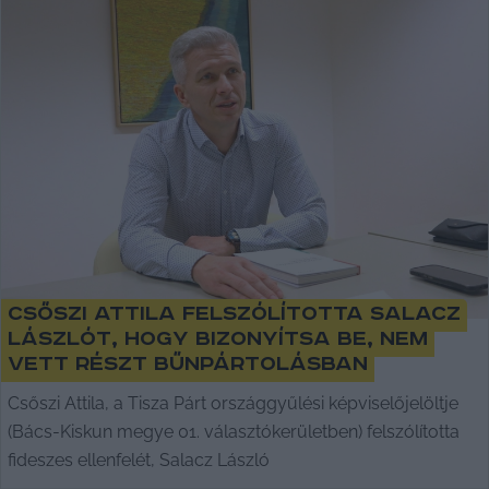
Csőszi Attila felszólította Salacz
Lászlót, hogy bizonyítsa be, nem
vett részt bűnpártolásban
Csőszi Attila, a Tisza Párt országgyűlési képviselőjelöltje
(Bács-Kiskun megye 01. választókerületben) felszólította
fideszes ellenfelét, Salacz László