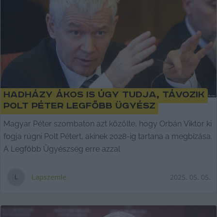
Hadházy Ákos is úgy tudja, távozik
Polt Péter legfőbb ügyész
Magyar Péter szombaton azt közölte, hogy Orbán Viktor ki
fogja rúgni Polt Pétert, akinek 2028-ig tartana a megbízása.
A Legfőbb Ügyészség erre azzal
Lapszemle
2025. 05. 05.
L