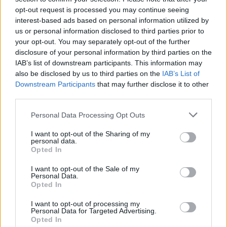
opt-out request is processed you may continue seeing
interest-based ads based on personal information utilized by
us or personal information disclosed to third parties prior to
your opt-out. You may separately opt-out of the further
disclosure of your personal information by third parties on the
IAB’s list of downstream participants. This information may
also be disclosed by us to third parties on the
IAB’s List of
Downstream Participants
that may further disclose it to other
third parties.
Magyar Péter szerint az ügyészség
politikai utasításra nem jár el
Please note that this website/app uses one or more Google
Personal Data Processing Opt Outs
„fideszes bűnözőkkel szemben”
services and may gather and store information including but
not limited to your visit or usage behaviour. You may click to
I want to opt-out of the Sharing of my
A Tisza Párt elnöke hétfőn háromnegyed órán át tárgyalt
personal data.
grant or deny consent to Google and its third-party tags to
Opted In
Nagy Gábor Bálint legfőbb ügyésszel, majd azt közölte: a
use your data for below specified purposes in below Google
találkozó a várakozásainak megfelelően
consent section.
I want to opt-out of the Sale of my
Personal Data.
Opted In
Lapszemle
2026. 03. 02.
L
I want to opt-out of processing my
Personal Data for Targeted Advertising.
Opted In