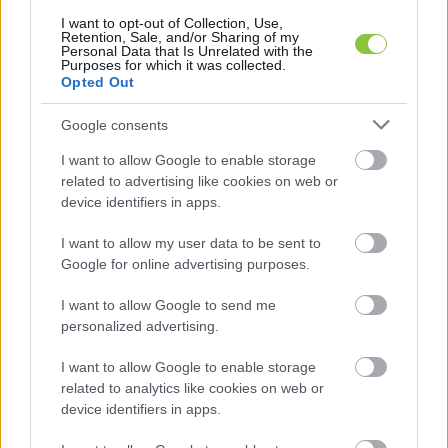
I want to opt-out of Collection, Use,
Retention, Sale, and/or Sharing of my
Personal Data that Is Unrelated with the
Purposes for which it was collected.
Opted Out
Google consents
I want to allow Google to enable storage
related to advertising like cookies on web or
device identifiers in apps.
Legfőbb ügyész az MNB-ügyről: 182
I want to allow my user data to be sent to
gigabyte-nyi adatot foglaltak le a
Google for online advertising purposes.
hatóságok
I want to allow Google to send me
Nagy Gábor Bálint szerint az MNB-ügyben bonyolult
personalized advertising.
céghálók és átutalások vannak, amelyeket alaposan fel
I want to allow Google to enable storage
kell térképezni, csak ezt követően lehet
related to analytics like cookies on web or
device identifiers in apps.
Lapszemle
2026. 02. 16.
L