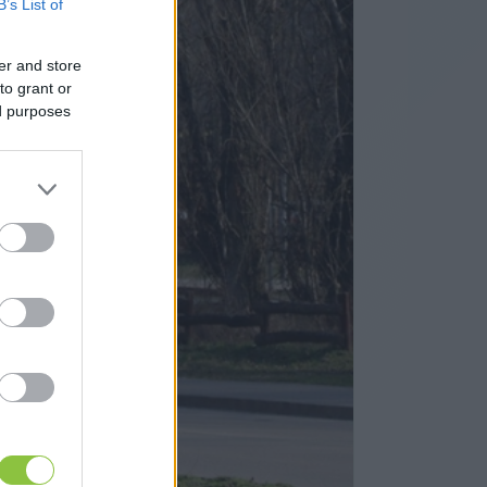
B’s List of
er and store
to grant or
ed purposes