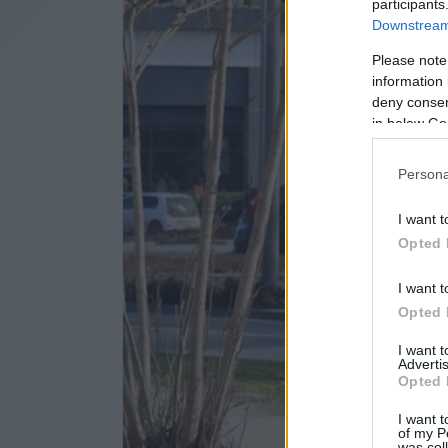
participants
Downstream 
Please note
information 
deny consent
in below Go
Persona
I want t
Opted 
I want t
Opted 
I want 
Advertis
Opted 
I want t
of my P
was col