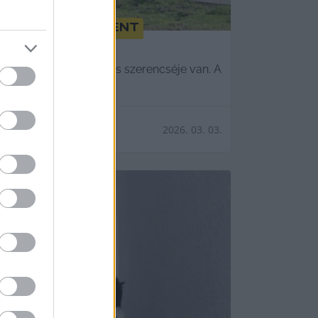
 egyelőre másként
t az ember, ha hatalmas szerencséje van. A
2026. 03. 03.