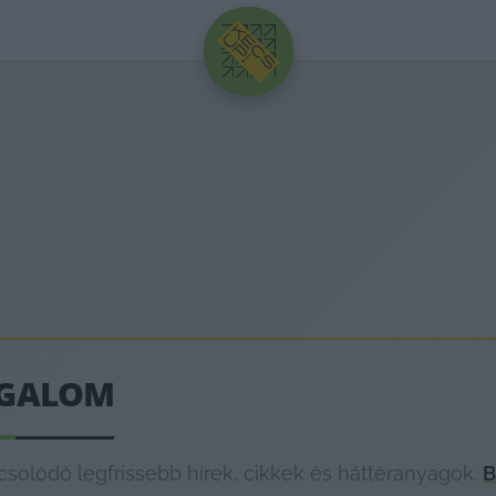
HIRDETÉS
ZGALOM
lódó legfrissebb hírek, cikkek és háttéranyagok.
B