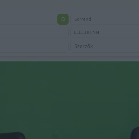
Sorrend
ÉÉÉÉ.HH.NN