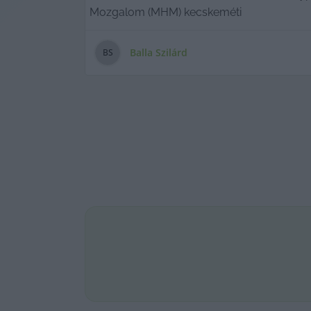
Mozgalom (MHM) kecskeméti
Balla Szilárd
B
S