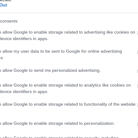
Out
 leuralták Kecskemétet, a Tisza Párt
consents
alta Kecskemétet, míg a Tisza Párttal csak akkor találkozha
o allow Google to enable storage related to advertising like cookies on
evice identifiers in apps.
o allow my user data to be sent to Google for online advertising
s.
to allow Google to send me personalized advertising.
o allow Google to enable storage related to analytics like cookies on
evice identifiers in apps.
o allow Google to enable storage related to functionality of the website
o allow Google to enable storage related to personalization.
o allow Google to enable storage related to security, including