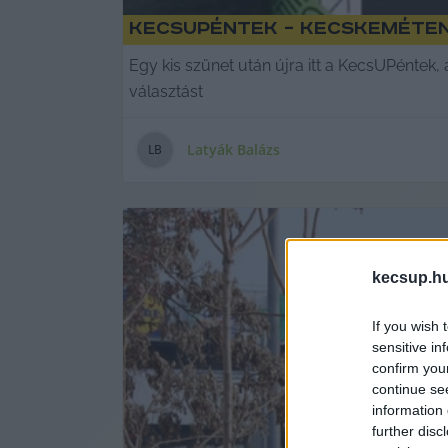
KecsUPéntek – Kecskeméten
Egy kis szünet után újra itt a KecsUPéntek
választást
Latyák Balázs
L
B
kecsup.h
If you wish 
sensitive in
confirm you
continue se
information 
further disc