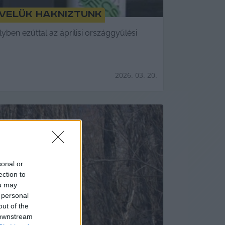
 velük hakniztunk
ben ezúttal az áprilisi országgyűlési
2026. 03. 20.
sonal or
ection to
ou may
 personal
out of the
 downstream