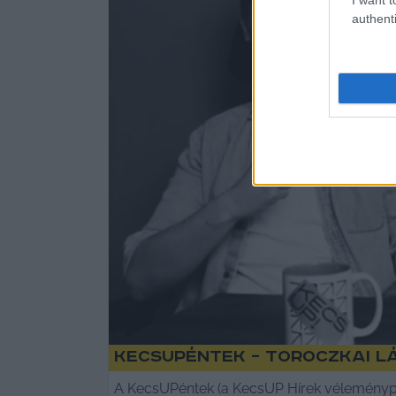
authenti
KecsUPéntek – Toroczkai L
A KecsUPéntek (a KecsUP Hírek véleménypo