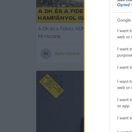
Opted 
A DK és a Fidesz plakátjai
kampányol (galériával)
Google 
A DK és a Fidesz-KDNP plakátkampánya leur
I want t
Mi Hazánk
web or d
I want t
Balla Szilárd
B
S
purpose
I want 
I want t
web or d
I want t
or app.
I want t
I want t