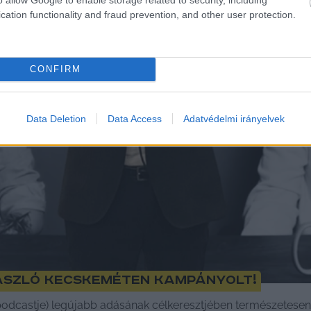
cation functionality and fraud prevention, and other user protection.
CONFIRM
Data Deletion
Data Access
Adatvédelmi irányelvek
ászló Kecskeméten kampányolt!
dcastje) legújabb adásának célkeresztjében természetesen 