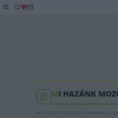
M
I HAZÁNK MO
Mi Hazánk Mozgalom címkéhez kapcso