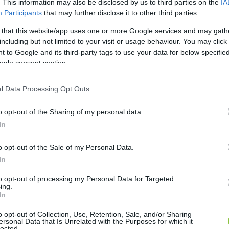
. This information may also be disclosed by us to third parties on the
IA
Participants
that may further disclose it to other third parties.
 that this website/app uses one or more Google services and may gath
including but not limited to your visit or usage behaviour. You may click 
 to Google and its third-party tags to use your data for below specifi
ogle consent section.
l Data Processing Opt Outs
o opt-out of the Sharing of my personal data.
In
o opt-out of the Sale of my Personal Data.
In
to opt-out of processing my Personal Data for Targeted
ing.
In
o opt-out of Collection, Use, Retention, Sale, and/or Sharing
ersonal Data that Is Unrelated with the Purposes for which it
lected.