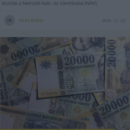
közölte a Nemzeti Adó- és Vámhivatal (NAV).
Hírös Embör
2020. 12. 22.
H
E