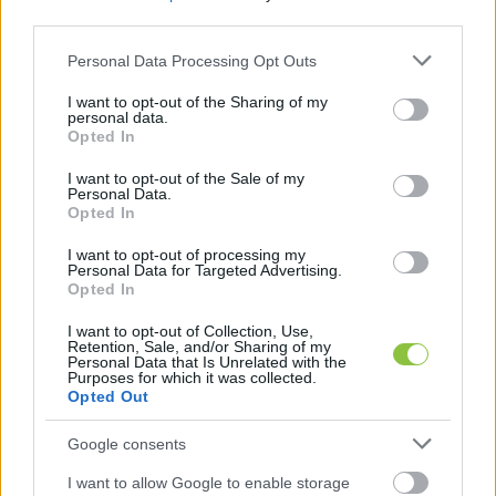
third parties.
Hírös Embör
2021. 04. 28.
H
E
Please note that this website/app uses one or more Google
Personal Data Processing Opt Outs
services and may gather and store information including but
not limited to your visit or usage behaviour. You may click to
I want to opt-out of the Sharing of my
personal data.
grant or deny consent to Google and its third-party tags to
Opted In
use your data for below specified purposes in below Google
consent section.
I want to opt-out of the Sale of my
Personal Data.
Opted In
I want to opt-out of processing my
Personal Data for Targeted Advertising.
Opted In
I want to opt-out of Collection, Use,
Retention, Sale, and/or Sharing of my
Personal Data that Is Unrelated with the
Április 1-től minden számlát megkap
Purposes for which it was collected.
a NAV
Opted Out
Április elsejétől a Nemzeti Adó- és Vámhivatal minden
Google consents
számla adatát megkapja azonnal, elektronikus úton,
I want to allow Google to enable storage
amivel új időszámítás kezdődik a magyar