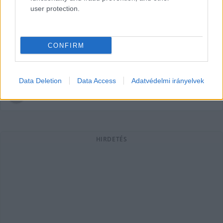
user protection.
Kiskunban is jelentős az egy
bevallóra jutó tőkejövedelem
A Nemzeti Adó- és Vámhivatal (NAV) 2019-es adatai szerint
CONFIRM
304 830 magánszemély vallott be osztalékból,
árfolyamnyereségből, tartós befektetésből és
Data Deletion
Data Access
Adatvédelmi irányelvek
Hírös Embör
2020. 12. 22.
H
E
HIRDETÉS