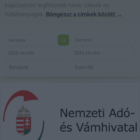
kapcsolódó legfrissebb hírek, cikkek és
háttéranyagok.
Böngéssz a címkék között
→
Sorrend
ÉÉÉÉ.HH.NN
ÉÉÉÉ.HH.NN