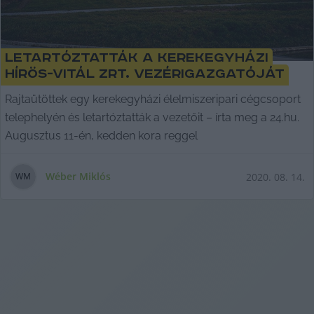
Letartóztatták a kerekegyházi
Hírös-Vitál Zrt. vezérigazgatóját
Rajtaütöttek egy kerekegyházi élelmiszeripari cégcsoport
telephelyén és letartóztatták a vezetőit – írta meg a 24.hu.
Augusztus 11-én, kedden kora reggel
Wéber Miklós
2020. 08. 14.
W
M