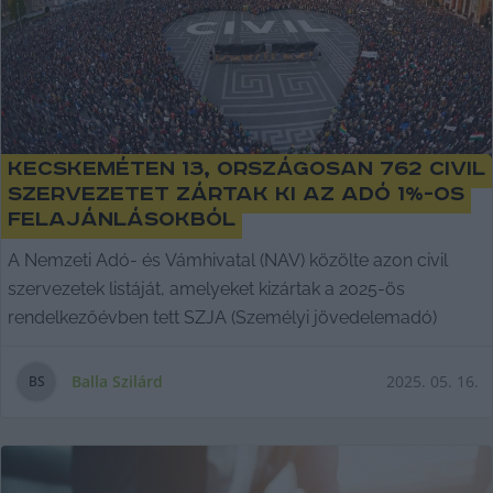
Kecskeméten 13, országosan 762 civil
szervezetet zártak ki az adó 1%-os
felajánlásokból
A Nemzeti Adó- és Vámhivatal (NAV) közölte azon civil
szervezetek listáját, amelyeket kizártak a 2025-ös
rendelkezőévben tett SZJA (Személyi jövedelemadó)
Balla Szilárd
2025. 05. 16.
B
S