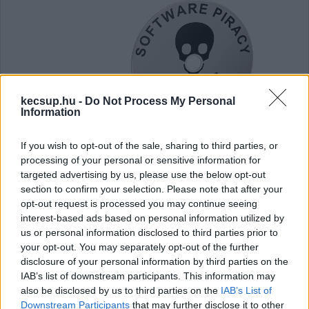
kecsup.hu -
Do Not Process My Personal
Information
If you wish to opt-out of the sale, sharing to third parties, or
processing of your personal or sensitive information for
targeted advertising by us, please use the below opt-out
section to confirm your selection. Please note that after your
opt-out request is processed you may continue seeing
Senki nem akar már CD-t és DVD-t
interest-based ads based on personal information utilized by
hamisítani
us or personal information disclosed to third parties prior to
your opt-out. You may separately opt-out of the further
Három évvel ezelőtt még kétezer, tavaly mindössze 13
disclosure of your personal information by third parties on the
jogsértő módon előállított, forgalomba hozott CD-t és
IAB’s list of downstream participants. This information may
also be disclosed by us to third parties on the
IAB’s List of
DVD-t foglalt le a Nemzeti Adó- és Vámhivatal
Downstream Participants
that may further disclose it to other