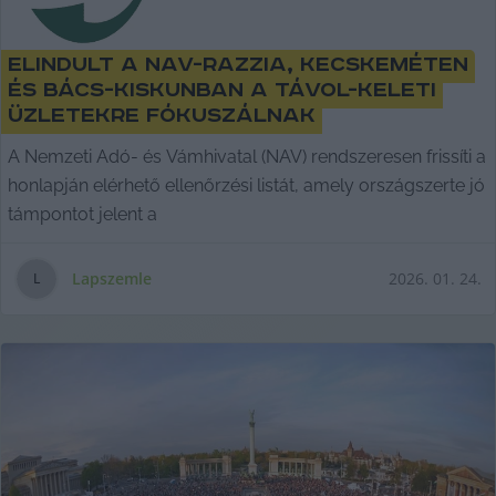
Elindult a NAV-razzia, Kecskeméten
és Bács-Kiskunban a távol-keleti
üzletekre fókuszálnak
A Nemzeti Adó- és Vámhivatal (NAV) rendszeresen frissíti a
honlapján elérhető ellenőrzési listát, amely országszerte jó
támpontot jelent a
Lapszemle
2026. 01. 24.
L