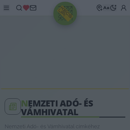
HIRDETÉS
N
EMZETI ADÓ- ÉS
VÁMHIVATAL
Nemzeti Adó- és Vámhivatal címkéhez