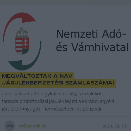
Megváltoztak a NAV
járulékbefizetési számlaszámai
2020. július 1-jétől egykulcsos, 18,5 százalékos
társadalombiztosítási járulék lépett a korábbi egyéni
járulékok (nyugdíj-, természetbeni és pénzbeli
Wéber Miklós
2020. 08. 10.
W
M