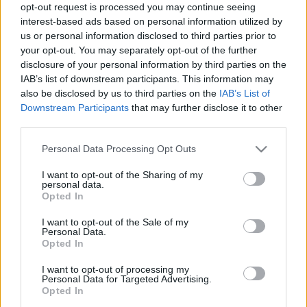
opt-out request is processed you may continue seeing
legfrissebb hírek, cikkek és háttéranyagok.
interest-based ads based on personal information utilized by
Böngéssz a címkék között
→
us or personal information disclosed to third parties prior to
your opt-out. You may separately opt-out of the further
disclosure of your personal information by third parties on the
IAB’s list of downstream participants. This information may
Sorrend
also be disclosed by us to third parties on the
IAB’s List of
Downstream Participants
that may further disclose it to other
ÉÉÉÉ.HH.NN
ÉÉÉÉ.HH.NN
third parties.
Please note that this website/app uses one or more Google
Personal Data Processing Opt Outs
services and may gather and store information including but
not limited to your visit or usage behaviour. You may click to
I want to opt-out of the Sharing of my
personal data.
grant or deny consent to Google and its third-party tags to
Opted In
use your data for below specified purposes in below Google
consent section.
I want to opt-out of the Sale of my
Personal Data.
Opted In
I want to opt-out of processing my
Personal Data for Targeted Advertising.
Opted In