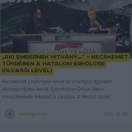
„Aki embernek hitvány…” – Kecskemét
tükrében a hatalom erkölcse
(Olvasói levél)
Kecskemét a hétvégén ismét az országos figyelem
középpontjába került. Szombaton Orbán Viktor
miniszterelnök érkezett a városba. A Messzi István
Vendégszerző
2025. 12. 08.
V