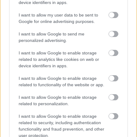
device identifiers in apps.
I want to allow my user data to be sent to
Google for online advertising purposes.
I want to allow Google to send me
personalized advertising.
I want to allow Google to enable storage
related to analytics like cookies on web or
device identifiers in apps.
I want to allow Google to enable storage
related to functionality of the website or app.
A tükör nélküli szoba: Miért
I want to allow Google to enable storage
képtelen a bukott hatalom a
related to personalization.
valóságra nézni? (vélemény)
I want to allow Google to enable storage
A politika egyik legkülönösebb jelensége, amikor regnáló
related to security, including authentication
hatalom a saját vélt tévedhetetlenségébe bukik bele. Most
functionality and fraud prevention, and other
user protection.
a Tisza Párt áttörése véget vetett a