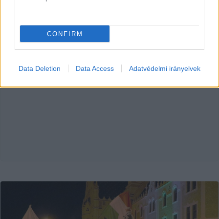
Vendégszerző
2026. 04. 19.
V
CONFIRM
Data Deletion
Data Access
Adatvédelmi irányelvek
HIRDETÉS