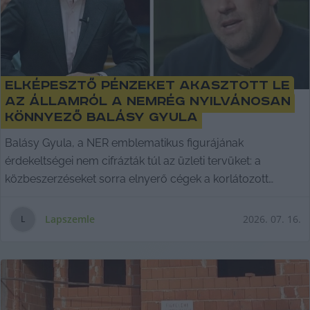
Elképesztő pénzeket akasztott le
az államról a nemrég nyilvánosan
könnyező Balásy Gyula
Balásy Gyula, a NER emblematikus figurájának
érdekeltségei nem cifrázták túl az üzleti tervüket: a
közbeszerzéseket sorra elnyerő cégek a korlátozott
verseny mellett a piaci ár többszöröséért elszámolt
szolgáltatásokra építettek - derült ki a 444 cikkéből.
Lapszemle
2026. 07. 16.
L
Lapszemle.