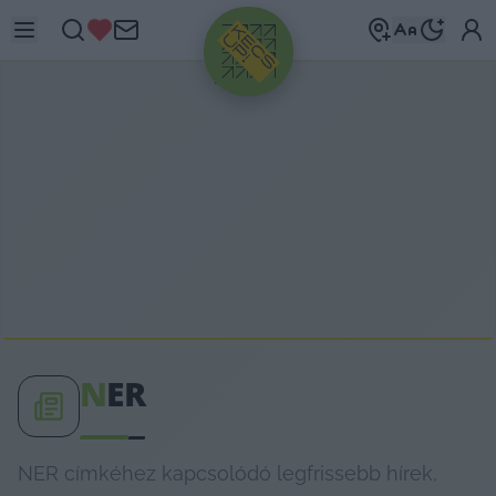
HIRDETÉS
N
ER
NER címkéhez kapcsolódó legfrissebb hírek,