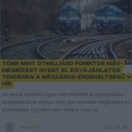
Több mint ötmilliárd forintos MÁV-
megbízást nyert el egyajánlatos
tenderen a Mészáros-érdekeltségű V
Híd
Az elmúlt években ugyan mérséklődött az egyajánlatos
közbeszerzések aránya, 2025-ben azonban megtorpant ez
a csökkenés. Egyelőre nem világos, hogy ez
Lapszemle
2026. 02. 28.
L