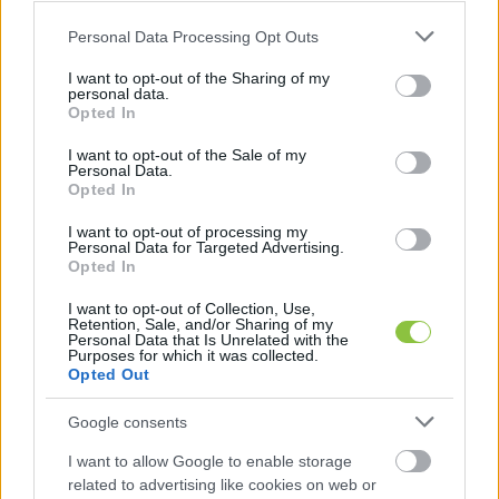
Please note that this website/app uses one or more Google
Personal Data Processing Opt Outs
services and may gather and store information including but
not limited to your visit or usage behaviour. You may click to
I want to opt-out of the Sharing of my
personal data.
grant or deny consent to Google and its third-party tags to
Opted In
use your data for below specified purposes in below Google
consent section.
I want to opt-out of the Sale of my
Personal Data.
Opted In
I want to opt-out of processing my
Personal Data for Targeted Advertising.
Mondd el az igazságot! –
Opted In
meghallgatjuk a NER áldozatait
I want to opt-out of Collection, Use,
Retention, Sale, and/or Sharing of my
- vélemény - Elképesztő sebességgel rohan az idő, a
Personal Data that Is Unrelated with the
Purposes for which it was collected.
töménytelen mennyiségű hír közepette úgy tűnhet, mintha
Opted Out
már hosszú hetek-hónapok teltek volna el a
Google consents
Hraskó István
2026. 04. 20.
H
I
I want to allow Google to enable storage
related to advertising like cookies on web or