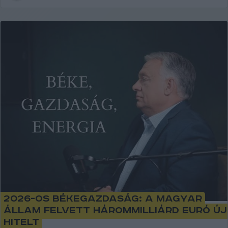
2026-os békegazdaság: a magyar
állam felvett hárommilliárd euró új
hitelt