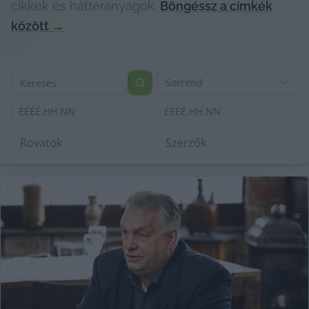
cikkek és háttéranyagok.
Böngéssz a címkék
között
→
Sorrend
ÉÉÉÉ.HH.NN
ÉÉÉÉ.HH.NN