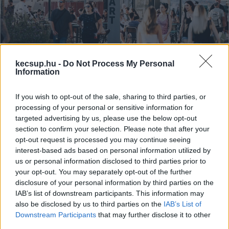
kecsup.hu -
Do Not Process My Personal
Information
Újabb szuperkoncert lesz
If you wish to opt-out of the sale, sharing to third parties, or
Budapesten, ezúttal Karácsony
processing of your personal or sensitive information for
Gergely szervezi
targeted advertising by us, please use the below opt-out
section to confirm your selection. Please note that after your
Orbán Viktor leköszönő miniszterelnök rendre úgy
opt-out request is processed you may continue seeing
buliztatja meg a magyarokat, hogy gyakorlatilag semmi
interest-based ads based on personal information utilized by
köze az egészhez. Lapszemle. Újabb szuperkoncert
us or personal information disclosed to third parties prior to
your opt-out. You may separately opt-out of the further
disclosure of your personal information by third parties on the
Lapszemle
2026. 05. 03.
L
IAB’s list of downstream participants. This information may
also be disclosed by us to third parties on the
IAB’s List of
Downstream Participants
that may further disclose it to other
third parties.