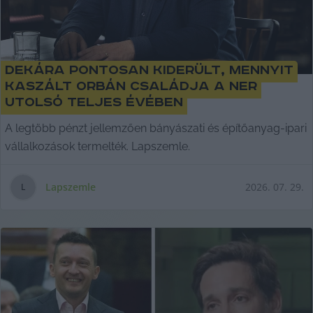
Dekára pontosan kiderült, mennyit
kaszált Orbán családja a NER
utolsó teljes évében
A legtöbb pénzt jellemzően bányászati és építőanyag-ipari
vállalkozások termelték. Lapszemle.
Lapszemle
2026. 07. 29.
L