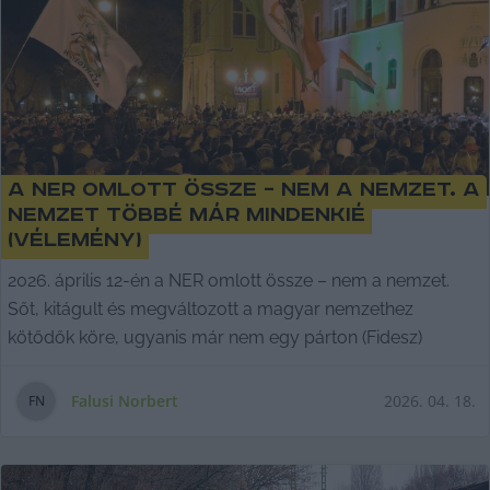
A NER omlott össze – nem a nemzet. A
nemzet többé már mindenkié
(vélemény)
2026. április 12-én a NER omlott össze – nem a nemzet.
Sőt, kitágult és megváltozott a magyar nemzethez
kötődők köre, ugyanis már nem egy párton (Fidesz)
Falusi Norbert
2026. 04. 18.
F
N