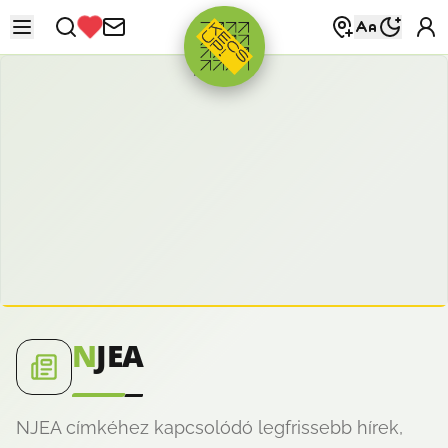
HIRDETÉS
N
JEA
NJEA címkéhez kapcsolódó legfrissebb hírek,