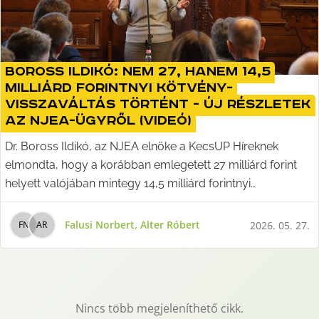
Boross Ildikó: nem 27, hanem 14,5
milliárd forintnyi kötvény-
visszaváltás történt - új részletek
az NJEA-ügyről (videó)
Dr. Boross Ildikó, az NJEA elnöke a KecsUP Híreknek
elmondta, hogy a korábban emlegetett 27 milliárd forint
helyett valójában mintegy 14,5 milliárd forintnyi
visszaváltás történt, így jelenleg körülbelül 113,5 milliárd
forintos követelés maradt fenn. A kampuszberuházás
Falusi Norbert
,
Alter Róbert
2026. 05. 27.
F
N
A
R
folytatásáról pedig azt közölte, hogy a mintegy 19,5
milliárd forintos forrás megérkezett, és kampusz átadását
a következő év májusára várják. A videós interjút Alter
Róbert készítette Dr. Boross Ildikóval.
Nincs több megjeleníthető cikk.