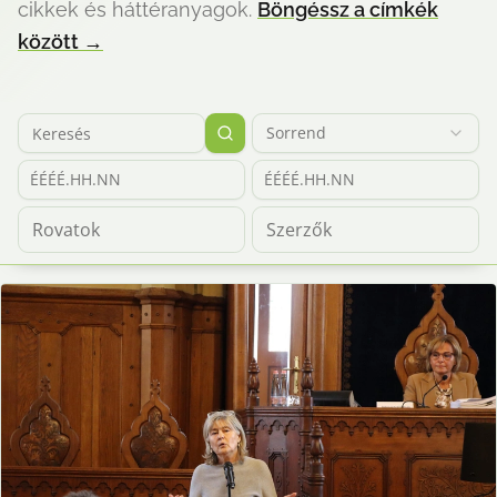
cikkek és háttéranyagok.
Böngéssz a címkék
között
→
Sorrend
ÉÉÉÉ.HH.NN
ÉÉÉÉ.HH.NN