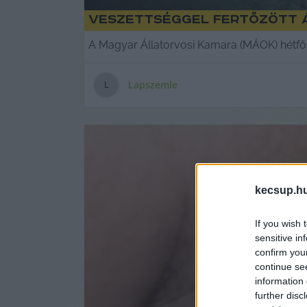
Veszettséggel fertőzött 
A Magyar Állatorvosi Kamara (MÁOK) hétfői 
Lapszemle
L
kecsup.h
If you wish 
sensitive in
confirm you
continue se
information 
further disc