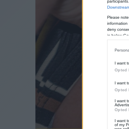
participants
Downstream 
Please note
information 
deny consent
in below Go
Persona
I want t
Opted 
I want t
Opted 
I want 
Advertis
Opted 
I want t
of my P
was col