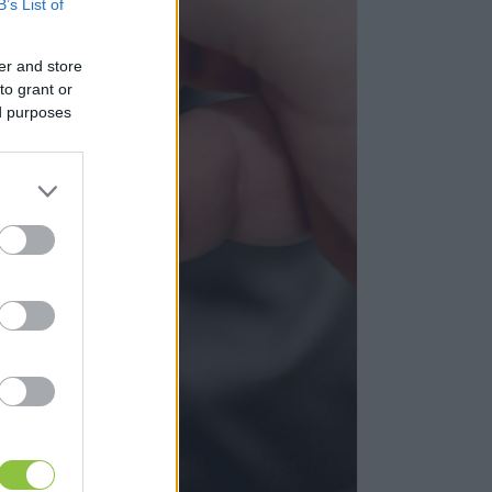
B’s List of
er and store
to grant or
ed purposes