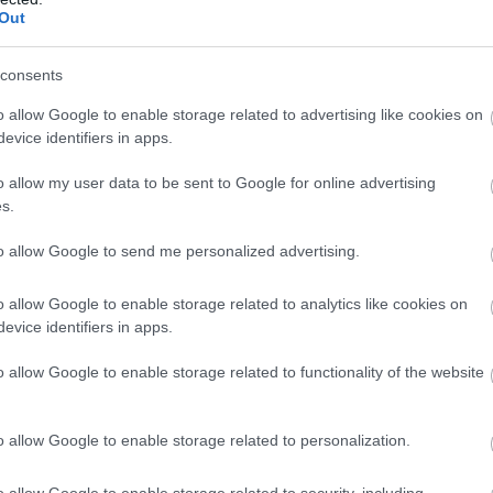
édettségi igazolvánnyal Jánoshalmán
Out
ök között, börtönben ül a 70 éves, orvosként dolgozó Dr. J
consents
o allow Google to enable storage related to advertising like cookies on
evice identifiers in apps.
o allow my user data to be sent to Google for online advertising
s.
to allow Google to send me personalized advertising.
o allow Google to enable storage related to analytics like cookies on
evice identifiers in apps.
o allow Google to enable storage related to functionality of the website
o allow Google to enable storage related to personalization.
o allow Google to enable storage related to security, including