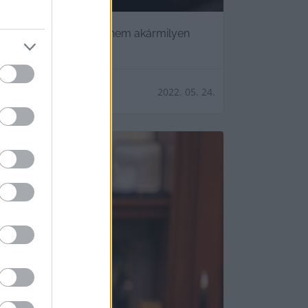
. Johanna. A doktornő nem akármilyen
2022. 05. 24.