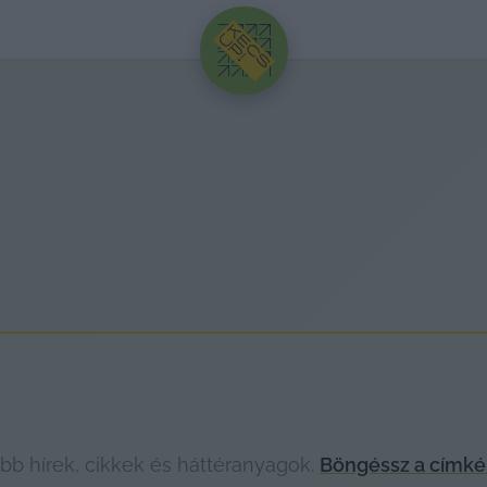
HIRDETÉS
bb hírek, cikkek és háttéranyagok.
Böngéssz a címké