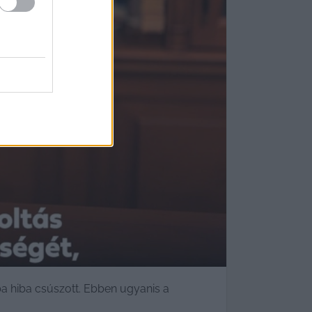
óba hiba csúszott. Ebben ugyanis a