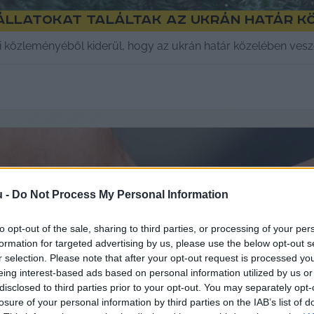
állatokat találtak az ukrán határ k
közleményéből kiderül, hogy az ukrán határ közelében veszet
u -
Do Not Process My Personal Information
to opt-out of the sale, sharing to third parties, or processing of your per
formation for targeted advertising by us, please use the below opt-out s
r selection. Please note that after your opt-out request is processed y
eing interest-based ads based on personal information utilized by us or
disclosed to third parties prior to your opt-out. You may separately opt-
losure of your personal information by third parties on the IAB’s list of