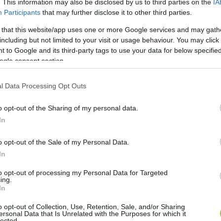
. This information may also be disclosed by us to third parties on the
IA
Participants
that may further disclose it to other third parties.
 that this website/app uses one or more Google services and may gath
including but not limited to your visit or usage behaviour. You may click 
 to Google and its third-party tags to use your data for below specifi
ogle consent section.
l Data Processing Opt Outs
o opt-out of the Sharing of my personal data.
In
o opt-out of the Sale of my Personal Data.
In
to opt-out of processing my Personal Data for Targeted
ing.
In
o opt-out of Collection, Use, Retention, Sale, and/or Sharing
ersonal Data that Is Unrelated with the Purposes for which it
lected.