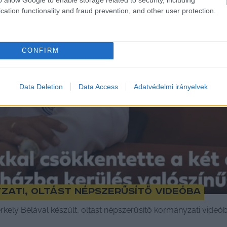
cation functionality and fraud prevention, and other user protection.
CONFIRM
Data Deletion
Data Access
Adatvédelmi irányelvek
zati, oltást népszerűsítő videóba
Merkely Bélával készült, oltást népszerűsítő kormányzati vide