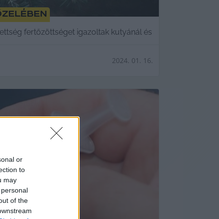
özelében
tség fertőzöttséget igazoltak kutyánál és
2024. 01. 16.
sonal or
ection to
ou may
 personal
out of the
 downstream