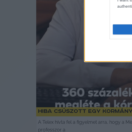
authenti
Hiba csúszott egy kormány
A Telex hívta fel a figyelmet arra, hogy a 
professzor a