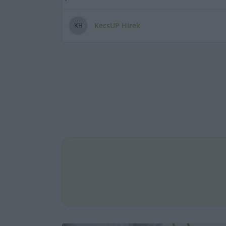
KecsUP Hírek
K
H