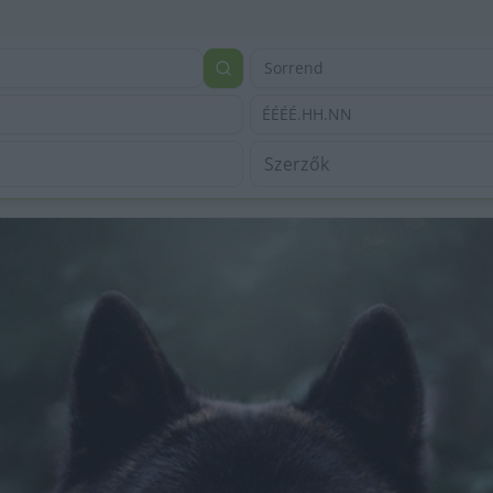
Sorrend
ÉÉÉÉ.HH.NN