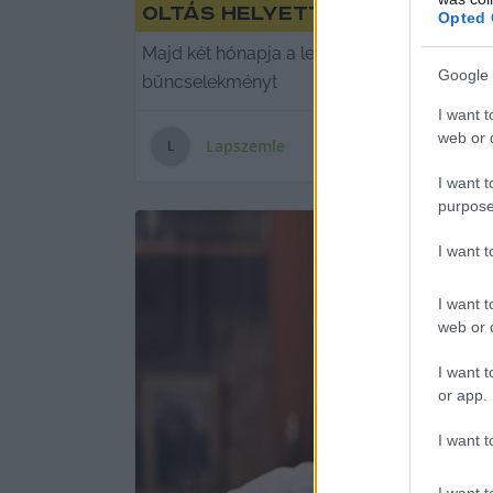
Oltás helyett sóoldat, v
Opted 
Majd két hónapja a legkeményebb női bűnöz
Google 
bűncselekményt
I want t
web or d
Lapszemle
L
I want t
purpose
I want 
I want t
web or d
I want t
or app.
I want t
I want t