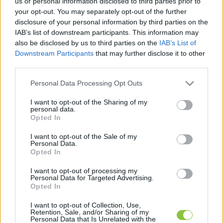
us or personal information disclosed to third parties prior to
your opt-out. You may separately opt-out of the further
disclosure of your personal information by third parties on the
IAB’s list of downstream participants. This information may
also be disclosed by us to third parties on the
IAB’s List of
Egy órával kevesebbet alszunk a
Downstream Participants
that may further disclose it to other
hétvégén, cserébe este tovább lesz
third parties.
világos
Please note that this website/app uses one or more Google
Personal Data Processing Opt Outs
A tavasz beköszöntét több mindenhez köthetjük, de talán a
services and may gather and store information including but
legmarkánsabb választóvonal, amikor március utolsó
not limited to your visit or usage behaviour. You may click to
I want to opt-out of the Sharing of my
personal data.
grant or deny consent to Google and its third-party tags to
hétvégéjén szombatról vasárnapra virradóra
Opted In
use your data for below specified purposes in below Google
consent section.
I want to opt-out of the Sale of my
Personal Data.
Lapszemle
2026. 03. 28.
L
Opted In
I want to opt-out of processing my
Personal Data for Targeted Advertising.
Opted In
I want to opt-out of Collection, Use,
Retention, Sale, and/or Sharing of my
Personal Data that Is Unrelated with the