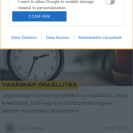
I want to allow Google to enable storage
related to personalization.
CONFIRM
I want to allow Google to enable storage
related to security, including authentication
functionality and fraud prevention, and other
Data Deletion
Data Access
Adatvédelmi irányelvek
user protection.
Vasárnap óraállítás
Legkorábban 2021-ben törölhetik el az óraátállítást, addig
ki kell találni, a téli vagy a nyári időszámítás legyen
állandó? A tudomány álláspontja e
Hírös Embör
2019. 10. 22.
H
E