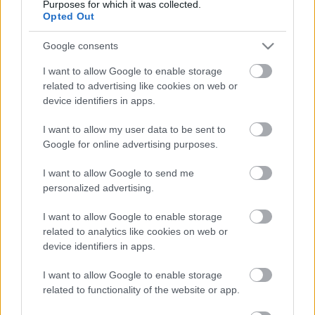
Purposes for which it was collected.
Opted Out
Google consents
I want to allow Google to enable storage
related to advertising like cookies on web or
device identifiers in apps.
I want to allow my user data to be sent to
Éjszaka óraátállítás – megint a
Google for online advertising purposes.
rövid délutánok és hosszú esték
időszaka jön
I want to allow Google to send me
personalized advertising.
Sokan utálják, legtöbben megszüntetnék, mégis tovább él
velünk a téli és a nyári időszámítás rendszere, így tavasszal
I want to allow Google to enable storage
előre, ősszel pedig vissza kell
related to analytics like cookies on web or
device identifiers in apps.
Lapszemle
2025. 10. 25.
L
I want to allow Google to enable storage
related to functionality of the website or app.