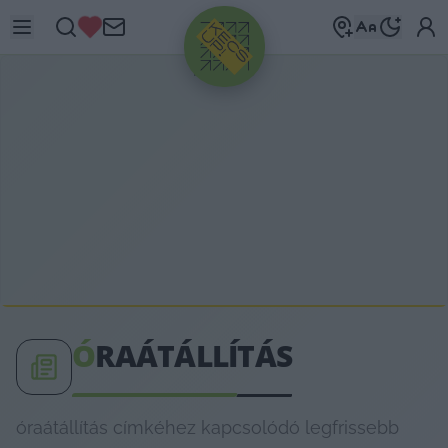
HIRDETÉS
Ó
RAÁTÁLLÍTÁS
óraátállítás címkéhez kapcsolódó legfrissebb