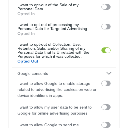
consent section.
I want to opt-out of the Sale of my
Personal Data.
Opted In
I want to opt-out of processing my
Personal Data for Targeted Advertising.
Opted In
I want to opt-out of Collection, Use,
Retention, Sale, and/or Sharing of my
Personal Data that Is Unrelated with the
Purposes for which it was collected.
Opted Out
Google consents
Nyugodt álmokat kívánt a
családoknak Orbán Viktor
I want to allow Google to enable storage
related to advertising like cookies on web or
Megvédtük a rezsicsökkentést, sikerült visszaverni az
device identifiers in apps.
Európai Bizottságnak azt a javaslatát, amely betiltotta
I want to allow my user data to be sent to
volna az Oroszországból származó olaj
Google for online advertising purposes.
I want to allow Google to send me
Lapszemle
2022. 05. 31.
L