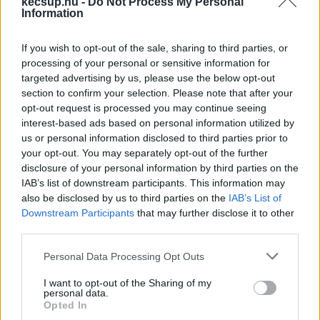
kecsup.hu -
Do Not Process My Personal
Information
If you wish to opt-out of the sale, sharing to third parties, or
processing of your personal or sensitive information for
targeted advertising by us, please use the below opt-out
section to confirm your selection. Please note that after your
opt-out request is processed you may continue seeing
interest-based ads based on personal information utilized by
Washington újra sürgeti
us or personal information disclosed to third parties prior to
Magyarországot az orosz
your opt-out. You may separately opt-out of the further
energiáról való leválásra
disclosure of your personal information by third parties on the
Amerika elvárása, hogy az olyan országok, mint
IAB’s list of downstream participants. This information may
also be disclosed by us to third parties on the
IAB’s List of
Magyarország, Törökország és Szlovákia, amelyek még
Downstream Participants
that may further disclose it to other
mindig vesznek orosz olajat és földgázt, váljanak le az
third parties.
Please note that this website/app uses one or more Google
Personal Data Processing Opt Outs
Lapszemle
2025. 10. 27.
L
services and may gather and store information including but
not limited to your visit or usage behaviour. You may click to
I want to opt-out of the Sharing of my
personal data.
grant or deny consent to Google and its third-party tags to
Opted In
use your data for below specified purposes in below Google