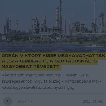
Orbán Viktort kissé megkavarhatták
a „szakemberek”, a szokásosnál is
nagyobbat tévedett
A kormányfő szerint már nem is 2-4, hanem 4-5 év
szükséges ahhoz, hogy az ország – pontosabban a Mol -
képes legyen leválni az orosz nyersanyag
Lapszemle
2022. 05. 09.
L