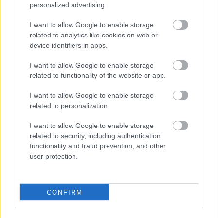
personalized advertising.
I want to allow Google to enable storage
related to analytics like cookies on web or
device identifiers in apps.
I want to allow Google to enable storage
related to functionality of the website or app.
I want to allow Google to enable storage
related to personalization.
I want to allow Google to enable storage
related to security, including authentication
functionality and fraud prevention, and other
user protection.
Olajembargó Magyarország nélkül?
A többi 26 uniós tagállamnak most Magyarország nélkül
CONFIRM
kellene az olajembargót kezdeményeznie – mondta
Katarina Barley (SPD), az Európai Parlament alelnöke