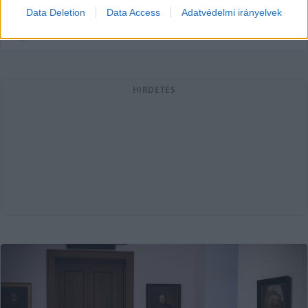
Data Deletion
Data Access
Adatvédelmi irányelvek
Lapszemle
2022. 05. 23.
L
HIRDETÉS