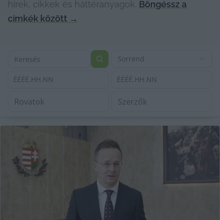
hírek, cikkek és háttéranyagok.
Böngéssz a
címkék között
→
Sorrend
ÉÉÉÉ.HH.NN
ÉÉÉÉ.HH.NN