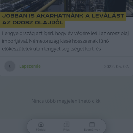
Jobban is akarhatnánk a leválást
az orosz olajról
Lengyelország azt ígéri, hogy év végére leáll az orosz olaj
importjával. Németország kissé hosszasnak tűnő
előkészületek után lengyel segítséget kért, és
Lapszemle
2022. 05. 02.
L
Nincs több megjeleníthető cikk.
Főoldal
Friss
Események