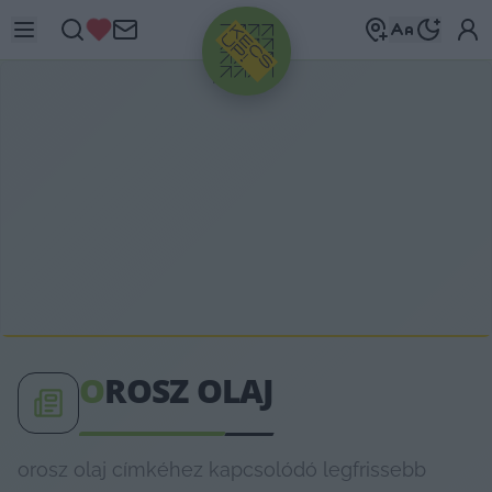
HIRDETÉS
O
ROSZ OLAJ
orosz olaj címkéhez kapcsolódó legfrissebb