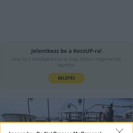
Jelentkezz be a KecsUP-ra!
Lépj be a beszélgetéshez és hogy jobban megismerjük
egymást.
BELÉPÉS