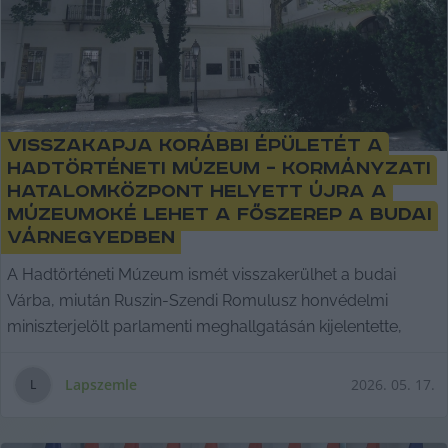
Visszakapja korábbi épületét a
Hadtörténeti Múzeum – kormányzati
hatalomközpont helyett újra a
múzeumoké lehet a főszerep a budai
várnegyedben
A Hadtörténeti Múzeum ismét visszakerülhet a budai
Várba, miután Ruszin-Szendi Romulusz honvédelmi
miniszterjelölt parlamenti meghallgatásán kijelentette,
Lapszemle
2026. 05. 17.
L