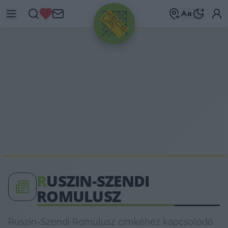
HIRDETÉS
R
USZIN-SZENDI
ROMULUSZ
Ruszin-Szendi Romulusz címkéhez kapcsolódó