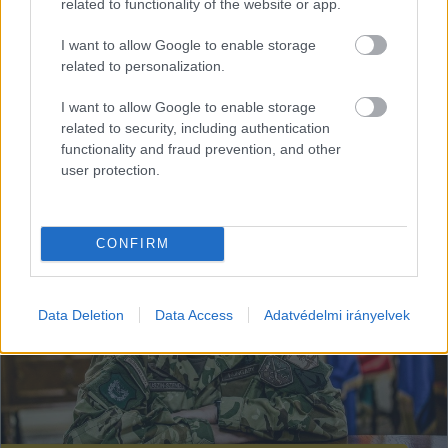
related to functionality of the website or app.
toborzást?
Az önkéntes területvédelmi tartalékos rendszert ismerő
I want to allow Google to enable storage
related to personalization.
forrásaink szerint nagyon is elképzelhető, hogy „játszanak
a számokkal”, és nincs annyi ténylegesen
I want to allow Google to enable storage
related to security, including authentication
functionality and fraud prevention, and other
Balla Szilárd
2025. 08. 04.
B
S
user protection.
CONFIRM
Data Deletion
Data Access
Adatvédelmi irányelvek