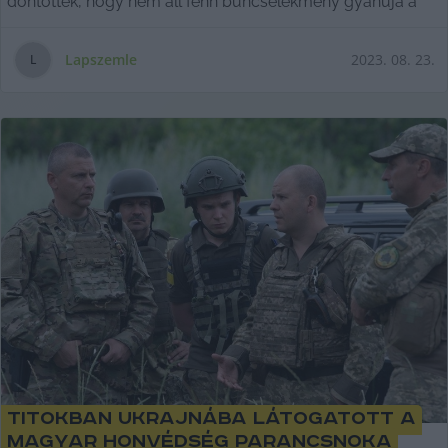
döntöttek, hogy nem áll fenn bűncselekmény gyanúja a
Lapszemle
2023. 08. 23.
L
Titokban Ukrajnába látogatott a
Magyar Honvédség parancsnoka