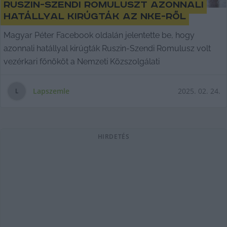
Ruszin-Szendi Romuluszt azonnali
hatállyal kirúgták az NKE-ről
Magyar Péter Facebook oldalán jelentette be, hogy
azonnali hatállyal kirúgták Ruszin-Szendi Romulusz volt
vezérkari főnököt a Nemzeti Közszolgálati
Lapszemle
2025. 02. 24.
L
HIRDETÉS