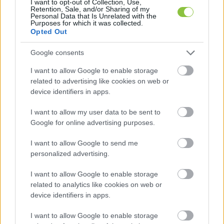
vezérkari főnök szolgálati villájával kapcsolatos
I want to opt-out of Collection, Use,
Retention, Sale, and/or Sharing of my
Personal Data that Is Unrelated with the
Purposes for which it was collected.
Lapszemle
2025. 08. 14.
L
Opted Out
Google consents
I want to allow Google to enable storage
related to advertising like cookies on web or
device identifiers in apps.
I want to allow my user data to be sent to
Google for online advertising purposes.
I want to allow Google to send me
personalized advertising.
I want to allow Google to enable storage
related to analytics like cookies on web or
device identifiers in apps.
Ruszin-Szendi: Súlyos korrupció
árnyékolja be a honvédelmi
I want to allow Google to enable storage