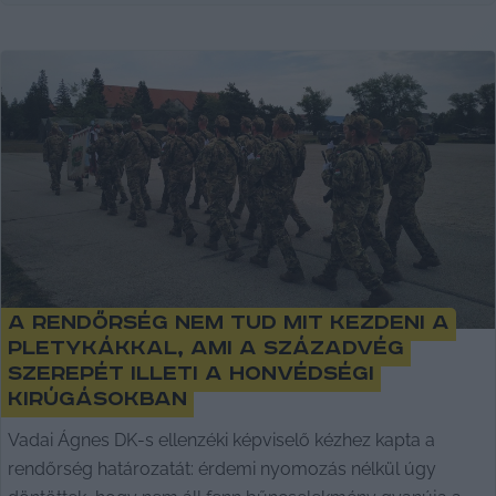
A rendőrség nem tud mit kezdeni a
pletykákkal, ami a Századvég
szerepét illeti a honvédségi
kirúgásokban
Vadai Ágnes DK-s ellenzéki képviselő kézhez kapta a
rendőrség határozatát: érdemi nyomozás nélkül úgy