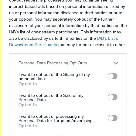
interest-based ads based on personal information utilized by
us or personal information disclosed to third parties prior to
your opt-out. You may separately opt-out of the further
disclosure of your personal information by third parties on the
IAB’s list of downstream participants. This information may
also be disclosed by us to third parties on the
IAB’s List of
Downstream Participants
that may further disclose it to other
third parties.
Please note that this website/app uses one or more Google
Personal Data Processing Opt Outs
services and may gather and store information including but
not limited to your visit or usage behaviour. You may click to
I want to opt-out of the Sharing of my
personal data.
grant or deny consent to Google and its third-party tags to
Opted In
use your data for below specified purposes in below Google
consent section.
I want to opt-out of the Sale of my
Personal Data.
Titkolózik a honvédelmi tárca cége
Opted In
Ruszin-Szendi szolgálati villájáról
I want to opt-out of processing my
A 24.hu arról ír, hogy a Honvédelmi Minisztérium
Personal Data for Targeted Advertising.
Opted In
háttércége megtagadta a Ruszin-Szendi Romulusz volt