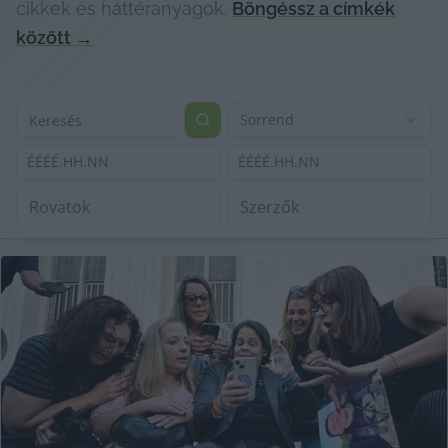
cikkek és háttéranyagok.
Böngéssz a címkék
között
→
Sorrend
ÉÉÉÉ.HH.NN
ÉÉÉÉ.HH.NN