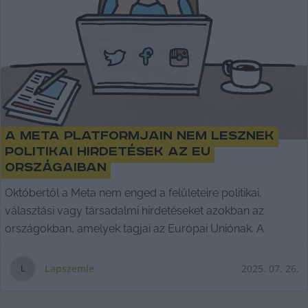
A Meta platformjain nem lesznek
politikai hirdetések az EU
országaiban
Októbertől a Meta nem enged a felületeire politikai,
választási vagy társadalmi hirdetéseket azokban az
országokban, amelyek tagjai az Európai Uniónak. A
Lapszemle
2025. 07. 26.
L