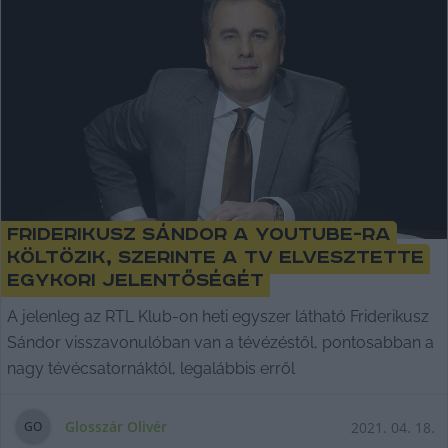
Friderikusz Sándor a YouTube-ra
költözik, szerinte a TV elvesztette
egykori jelentőségét
A jelenleg az RTL Klub-on heti egyszer látható Friderikusz
Sándor visszavonulóban van a tévézéstől, pontosabban a
nagy tévécsatornáktól, legalábbis erről
Glosszár Olivér
2021. 04. 18.
G
O