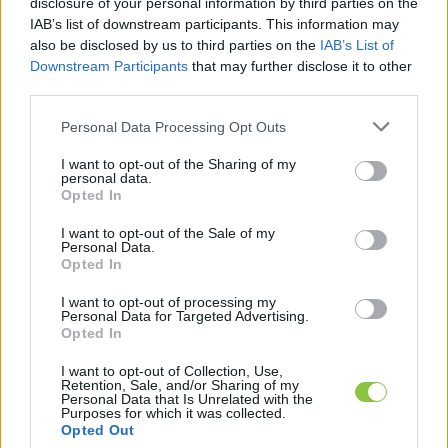
disclosure of your personal information by third parties on the
IAB’s list of downstream participants. This information may
also be disclosed by us to third parties on the
IAB’s List of
Downstream Participants
that may further disclose it to other
third parties.
Please note that this website/app uses one or more Google
Personal Data Processing Opt Outs
services and may gather and store information including but
not limited to your visit or usage behaviour. You may click to
I want to opt-out of the Sharing of my
personal data.
grant or deny consent to Google and its third-party tags to
Opted In
use your data for below specified purposes in below Google
Magyar Péter elindította a hetente
consent section.
I want to opt-out of the Sale of my
tervezett youtube-os
Personal Data.
konzultációját
Opted In
Magyar Péter minden héten szeretne YouTube-élőben
I want to opt-out of processing my
Personal Data for Targeted Advertising.
bejelentkezni és átbeszélni az éppen aktuális történéseket.
Opted In
Az első ilyen videójában arról beszélt, hogy
I want to opt-out of Collection, Use,
Retention, Sale, and/or Sharing of my
Personal Data that Is Unrelated with the
Lapszemle
2024. 07. 15.
L
Purposes for which it was collected.
Opted Out