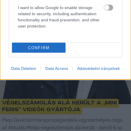
Lapszemle
2023. 08. 28.
L
I want to allow Google to enable storage
related to security, including authentication
functionality and fraud prevention, and other
user protection.
CONFIRM
Data Deletion
Data Access
Adatvédelmi irányelvek
Végelszámolás alá került a „mini
feris” videók gyártója
Filep Dávid kormánypropagandista egyszemélyes cége,
az Aktuális Média végelszámolás alá került - derült ki az