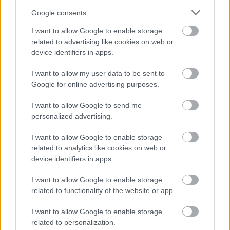
Google consents
I want to allow Google to enable storage
related to advertising like cookies on web or
device identifiers in apps.
I want to allow my user data to be sent to
Google for online advertising purposes.
I want to allow Google to send me
personalized advertising.
Azahriah Béke című száma: felkerült,
I want to allow Google to enable storage
levették, visszakerült, nem lehet
related to analytics like cookies on web or
kommentelni
device identifiers in apps.
„Ha a disznófejű pedofil politikusok törvény felett állnak,
I want to allow Google to enable storage
hol a hiba?” - szól a dalszöveg. Azahriah és
related to functionality of the website or app.
Desh Béke című száma csütörtökön jelent meg, majd
I want to allow Google to enable storage
related to personalization.