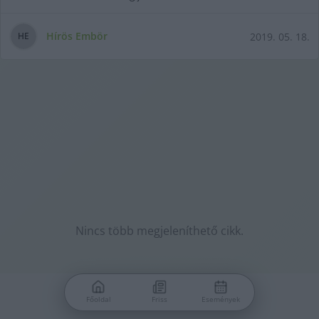
Hírös Embör
2019. 05. 18.
H
E
Nincs több megjeleníthető cikk.
Főoldal
Friss
Események