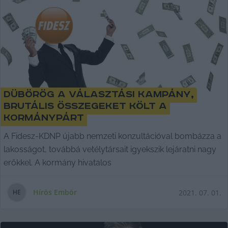
Dübörög a választási kampány,
brutális összegeket költ a
kormánypárt
A Fidesz-KDNP újabb nemzeti konzultációval bombázza a
lakosságot, továbbá vetélytársait igyekszik lejáratni nagy
erőkkel. A kormány hivatalos
Hírös Embör
2021. 07. 01.
H
E