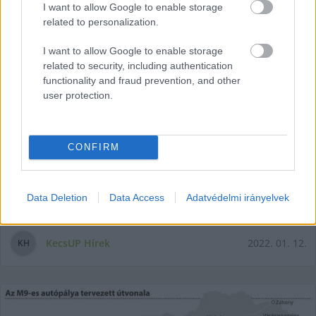
I want to allow Google to enable storage
related to personalization.
I want to allow Google to enable storage
related to security, including authentication
functionality and fraud prevention, and other
user protection.
Magával „beszélgetett” a
Facebookon a kormány nemzetközi
szóvivője
CONFIRM
Miután a köztársasági elnök április 3-ára kihirdette a
parlamenti választást, a nemzetközi kapcsolatokért felelős
Data Deletion
Data Access
Adatvédelmi irányelvek
államtitkár, a kormány nemzetközi
KecsUP Hírek
2022. 01. 12.
K
H