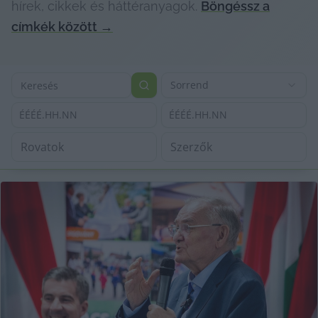
hírek, cikkek és háttéranyagok.
Böngéssz a
címkék között
→
Sorrend
ÉÉÉÉ.HH.NN
ÉÉÉÉ.HH.NN