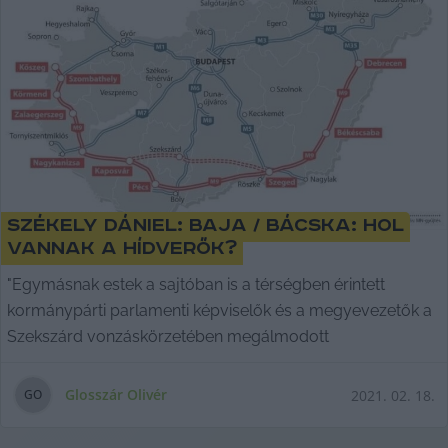
Székely Dániel: Baja / Bácska: hol
vannak a hídverők?
"Egymásnak estek a sajtóban is a térségben érintett
kormánypárti parlamenti képviselők és a megyevezetők a
Szekszárd vonzáskörzetében megálmodott
Glosszár Olivér
2021. 02. 18.
G
O