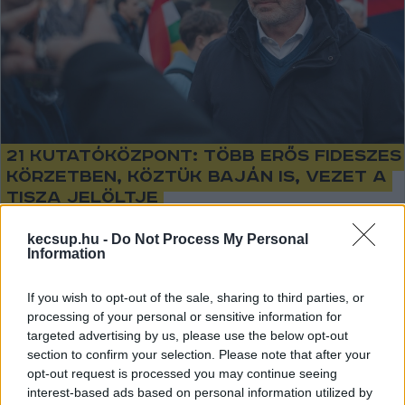
21 Kutatóközpont: több erős fideszes
körzetben, köztük Baján is, vezet a
Tisza jelöltje
Baján, Székesfehérváron és Miskolcon is bajban lehet a
kecsup.hu -
Do Not Process My Personal
kormánypárt a 21 Kutatóközpont felmérése szerint.
Information
Lapszemle. Baján, Székesfehérváron és Miskolcon
If you wish to opt-out of the sale, sharing to third parties, or
processing of your personal or sensitive information for
Lapszemle
2026. 03. 30.
L
targeted advertising by us, please use the below opt-out
section to confirm your selection. Please note that after your
opt-out request is processed you may continue seeing
interest-based ads based on personal information utilized by