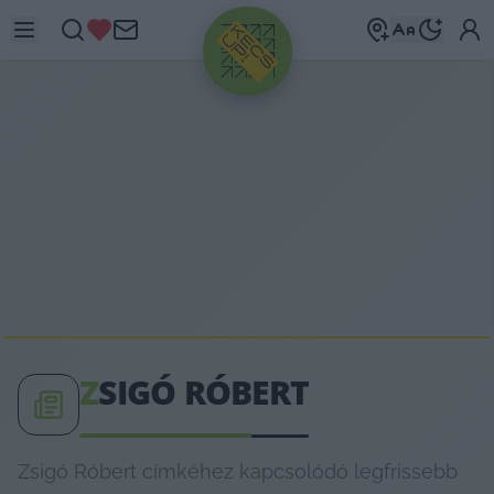
HIRDETÉS
Z
SIGÓ RÓBERT
Zsigó Róbert címkéhez kapcsolódó legfrissebb