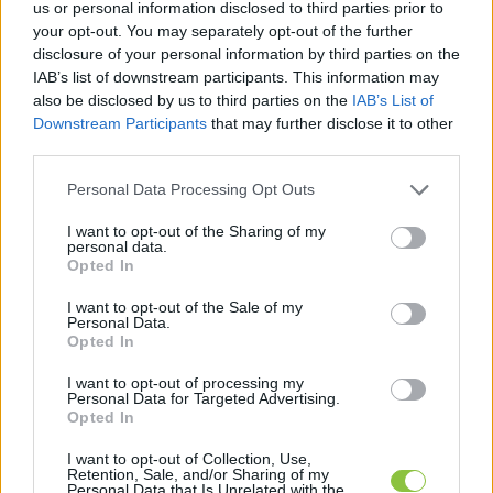
us or personal information disclosed to third parties prior to
your opt-out. You may separately opt-out of the further
disclosure of your personal information by third parties on the
IAB’s list of downstream participants. This information may
also be disclosed by us to third parties on the
IAB’s List of
Downstream Participants
that may further disclose it to other
third parties.
Please note that this website/app uses one or more Google
Personal Data Processing Opt Outs
services and may gather and store information including but
Kecskemét polgármestere is fent
not limited to your visit or usage behaviour. You may click to
I want to opt-out of the Sharing of my
van az aHang szégyenlistáján
personal data.
grant or deny consent to Google and its third-party tags to
Opted In
use your data for below specified purposes in below Google
„Lopnak” néven érhető el az az új aloldal az aHang
consent section.
I want to opt-out of the Sale of my
honlapján, ahol a NER 2010-től napjainkig terjedő
Personal Data.
időszakának fontos szereplőit vonultatják fel egy
Opted In
I want to opt-out of processing my
Personal Data for Targeted Advertising.
Lapszemle
2025. 10. 31.
L
Opted In
I want to opt-out of Collection, Use,
Retention, Sale, and/or Sharing of my
Personal Data that Is Unrelated with the