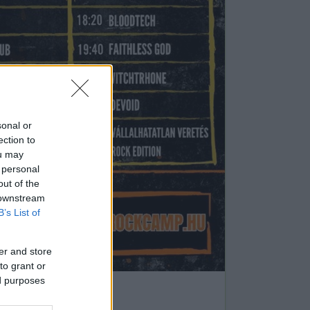
sonal or
ection to
ou may
 personal
out of the
 downstream
B’s List of
er and store
to grant or
ed purposes