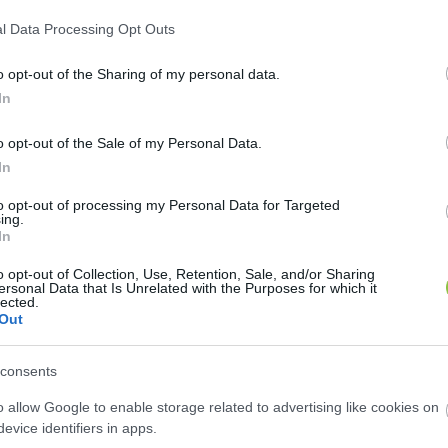
l Data Processing Opt Outs
o opt-out of the Sharing of my personal data.
nyeg, milyen messze van a színpad, mennyibe kerül a pohár, 
In
gyjából mindenki tudja, miért jött. Az Apostagi Rock Camp i
o opt-out of the Sale of my Personal Data.
In
to opt-out of processing my Personal Data for Targeted
ing.
In
o opt-out of Collection, Use, Retention, Sale, and/or Sharing
ersonal Data that Is Unrelated with the Purposes for which it
lected.
Out
consents
sességén keresztül - SzomatoDráma®️ nap Kecskeméten
o allow Google to enable storage related to advertising like cookies on
evice identifiers in apps.