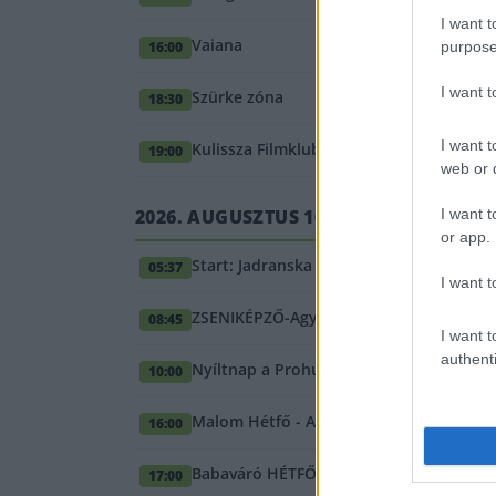
I want t
Vaiana
purpose
16:00
I want 
Szürke zóna
18:30
I want t
Kulissza Filmklub: Az idő urai
19:00
web or d
I want t
2026. AUGUSZTUS 10., HÉTFŐ
or app.
Start: Jadranska Avantura- Adriai Kaland
05:37
I want t
ZSENIKÉPZŐ-Agykontroll tanfolyam álta
08:45
I want t
authenti
Nyíltnap a Prohuman Irodában - Termel
10:00
Malom Hétfő - Augusztus 10.
16:00
Babaváró HÉTFŐ Esték
17:00