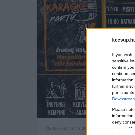
kecsup.h
If you wish 
sensitive in
confirm you
continue se
information 
further disc
participants
Downstream 
Please note
information 
deny consent
2026. 08. 13. 12:00 - 2026. 08. 16. 10:00
in below Go