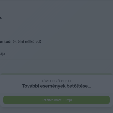
🔥
n tudnék élni nélküled?
ája
KÖVETKEZŐ OLDAL
További
események
betöltése...
Betöltés most
(
2
mp)