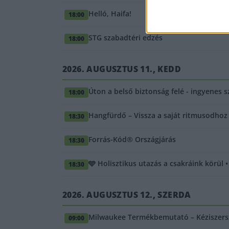
Helló, Haifa!
18:00
STG szabadtéri edzés
18:00
2026. AUGUSZTUS 11., KEDD
Úton a belső biztonság felé - ingyenes s
18:00
Hangfürdő – Vissza a saját ritmusodhoz
18:30
Forrás-Kód® Országjárás
18:30
🩵 Holisztikus utazás a csakráink körül 
18:30
2026. AUGUSZTUS 12., SZERDA
Milwaukee Termékbemutató – Kéziszersz
09:00