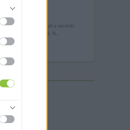
vagy hány perces sor áll a vécénél.
lyen helynek ígérkezik. N...