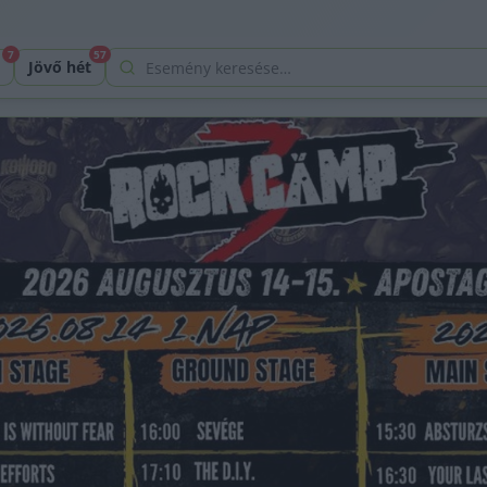
7
57
Keresés az események között
Jövő hét