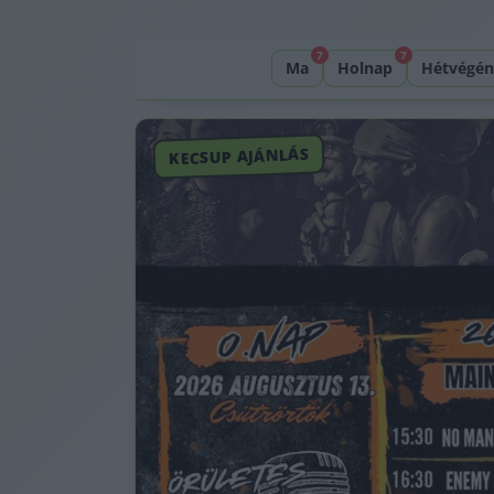
7
7
Ma
Holnap
Hétvégén
KECSUP AJÁNLÁS