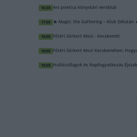
Ars poetica könyvtári versklub
16:30
🔥 Magic: the Gathering – Klub Délután 
17:00
Főtéri Sörkert Mozi - Kecskemét
18:00
Főtéri Sörkert Mozi Kecskeméten: Hogya
18:00
Hullócsillagok és Napfogyatkozás Éjszak
18:00