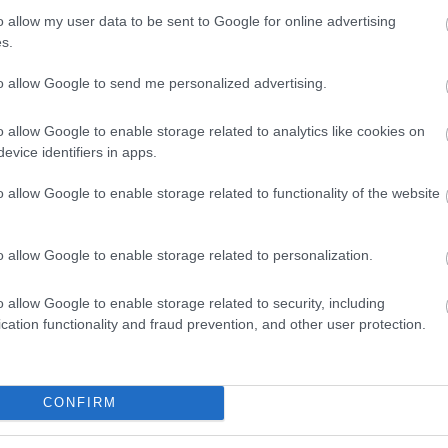
o allow my user data to be sent to Google for online advertising
s.
to allow Google to send me personalized advertising.
o allow Google to enable storage related to analytics like cookies on
evice identifiers in apps.
o allow Google to enable storage related to functionality of the website
o allow Google to enable storage related to personalization.
lános iskolásoknak
o allow Google to enable storage related to security, including
cation functionality and fraud prevention, and other user protection.
ési Munkatárs Pozíció (Mercedes-Benz Manufacturing Hungary Kf
CONFIRM