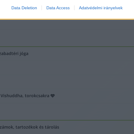
Data Deletion
Data Access
Adatvédelmi irányelvek
zabadtéri jóga
• Vishuddha, torokcsakra 🩵
ámok, tartozékok és tárolás