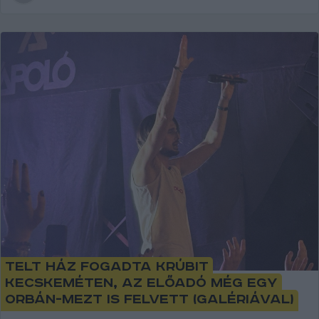
Telt ház fogadta Krúbit
Kecskeméten, az előadó még egy
Orbán-mezt is felvett (galériával)