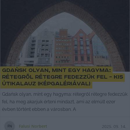
Gdańsk olyan, mint egy hagyma:
rétegről rétegre fedezzük fel – kis
útikalauz (képgalériával)
Gdańsk olyan, mint egy hagyma: rétegről rétegre fedezzük
fel, ha meg akarjuk érteni mindazt, ami az elmúlt ezer
évben történt ebben a városban. A
Falusi Norbert
2025. 09. 14.
F
N