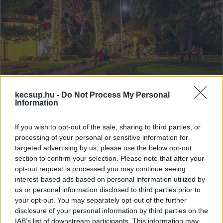
Három mediterrán város adventi
kecsup.hu -
Do Not Process My Personal
hangulatban – egy hosszú hétvége
Information
alatt felfedezhető
If you wish to opt-out of the sale, sharing to third parties, or
A tengerparti városok visszavesznek a nyüzsgésből télen,
processing of your personal or sensitive information for
a belső területek pedig színpompával telnek meg – mintha
targeted advertising by us, please use the below opt-out
ez az ország három különböző arca
section to confirm your selection. Please note that after your
opt-out request is processed you may continue seeing
interest-based ads based on personal information utilized by
Lapszemle
2025. 11. 30.
L
us or personal information disclosed to third parties prior to
your opt-out. You may separately opt-out of the further
disclosure of your personal information by third parties on the
IAB’s list of downstream participants. This information may