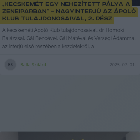
„Kecskemét egy nehezített pálya a
zeneiparban” – nagyinterjú az Ápoló
Klub tulajdonosaival, 2. rész
A kecskeméti Ápoló Klub tulajdonosaival, dr. Homoki
Balázzsal, Gál Bencével, Gál Mátéval és Versegi Ádámmal
az interjú első részében a kezdetekről, a
Balla Szilárd
2025. 07. 01.
B
S