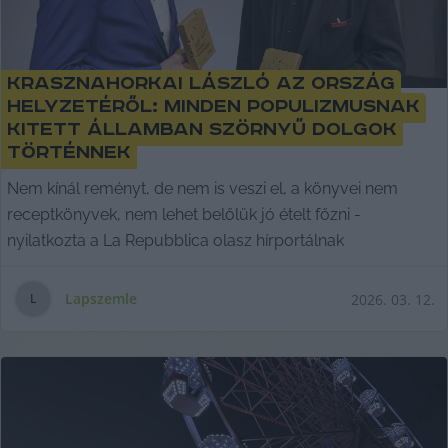
Krasznahorkai László az ország
helyzetéről: minden populizmusnak
kitett államban szörnyű dolgok
történnek
Nem kínál reményt, de nem is veszi el, a könyvei nem
receptkönyvek, nem lehet belőlük jó ételt főzni -
nyilatkozta a La Repubblica olasz hírportálnak
Lapszemle
2026. 03. 12.
L