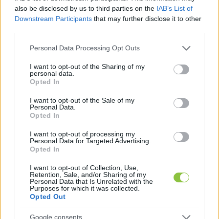
also be disclosed by us to third parties on the
IAB’s List of
Downstream Participants
that may further disclose it to other
third parties.
Please note that this website/app uses one or more Google
Personal Data Processing Opt Outs
services and may gather and store information including but
not limited to your visit or usage behaviour. You may click to
I want to opt-out of the Sharing of my
personal data.
grant or deny consent to Google and its third-party tags to
Opted In
use your data for below specified purposes in below Google
consent section.
I want to opt-out of the Sale of my
Personal Data.
Kecskemét kulthelyévé tennék a
Opted In
régi-új Beszélő Köntöst –
I want to opt-out of processing my
nagyinterjú Hódi Gergő
Personal Data for Targeted Advertising.
tulajdonossal
Opted In
Sokan csupán egy belvárosi szórakozóhelyként tekintettek
I want to opt-out of Collection, Use,
Retention, Sale, and/or Sharing of my
rá, ám Hódi Gergő számára a Beszélő Köntös mindig is
Personal Data that Is Unrelated with the
Purposes for which it was collected.
jóval többet jelentett. A népszerű
Opted Out
Falusi Norbert
Google consents
2025. 10. 07.
F
N