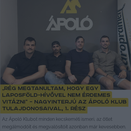
„Rég megtanultam, hogy egy
laposföld-hívővel nem érdemes
vitázni” – nagyinterjú az Ápoló Klub
tulajdonosaival, 1. rész
Az Ápoló Klubot minden kecskeméti ismeri, az ötlet
megálmodóit és megvalósítóit azonban már kevesebben.