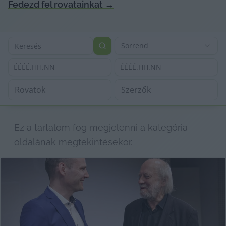
Fedezd fel rovatainkat
→
Sorrend
ÉÉÉÉ.HH.NN
ÉÉÉÉ.HH.NN
Ez a tartalom fog megjelenni a kategória 
oldalának megtekintésekor.