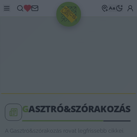
HIRDETÉS
G
ASZTRÓ&SZÓRAKOZÁS
A Gasztró&szórakozás rovat legfrissebb cikkei.