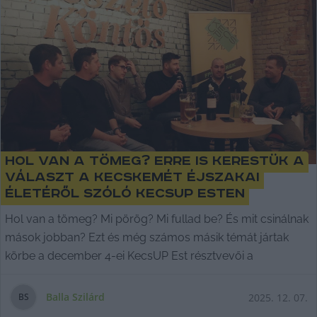
Hol van a tömeg? Erre is kerestük a
választ a Kecskemét éjszakai
életéről szóló KecsUP Esten
Hol van a tömeg? Mi pörög? Mi fullad be? És mit csinálnak
mások jobban? Ezt és még számos másik témát jártak
körbe a december 4-ei KecsUP Est résztvevői a
Balla Szilárd
2025. 12. 07.
B
S