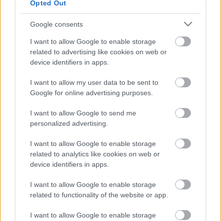
Alexandra visszautasította azt a feltételezést, 
Opted Out
hogy az ellenzék oltásellenes lenne. Túl azon, 
Google consents
hogy a Szövetség a Hírös Városért Egyesület 
I want to allow Google to enable storage
frakciójának tagjai már legalább egy oltást 
related to advertising like cookies on web or
felvettek, a frakció korábban felhívást intézett a 
device identifiers in apps.
Fidesz-KDNP frakciójához, hogy politikai 
I want to allow my user data to be sent to
hovatartozás nélkül, közösen buzdítsák a 
Google for online advertising purposes.
képviselők Kecskemét polgárait a regisztrációra 
I want to allow Google to send me
és az oltás felvételére (
personalized advertising.
végül nem lett ilyen közös állásfoglalás-a szerk.
I want to allow Google to enable storage
) A Szövetség szerint az oltás a leghatékonyabb 
related to analytics like cookies on web or
módja annak, hogy minél hamarabb 
device identifiers in apps.
találkozhassanak barátok, ismerősök. Az oltás 
I want to allow Google to enable storage
nem politika és párthovatartozás kérdése – 
related to functionality of the website or app.
szögezték le a sajtótájékoztatón, amelyen a 
I want to allow Google to enable storage
Szövetség összes önkormányzati képviselője 