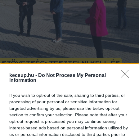
Szövetség: Tesztelni kell és
felvenni az oltást!
kecsup.hu -
Do Not Process My Personal
Information
KecsUP Hírek
Követés
K
H
If you wish to opt-out of the sale, sharing to third parties, or
processing of your personal or sensitive information for
1
perc
targeted advertising by us, please use the below opt-out
section to confirm your selection. Please note that after your
opt-out request is processed you may continue seeing
Szőkéné Kopping Rita frakcióvezető 
interest-based ads based on personal information utilized by
us or personal information disclosed to third parties prior to
együttérzését fejezte ki a járvány alatt elhunyt 