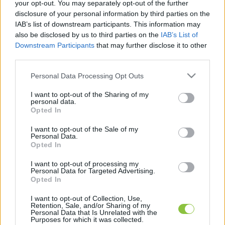
your opt-out. You may separately opt-out of the further
közel 26.000 ember hozzátartozóinak. 
disclosure of your personal information by third parties on the
Megköszönte a pandémia ideje alatt az 
IAB’s list of downstream participants. This information may
also be disclosed by us to third parties on the
IAB’s List of
egészségügyben és a szociális szférában 
Downstream Participants
that may further disclose it to other
dolgozóknak az áldozatos munkájukat, és, hogy 
third parties.
az utolsó órákban is segítettek a Covidban 
Please note that this website/app uses one or more Google
Personal Data Processing Opt Outs
elhunytakak. Király József hangsúlyozta, hogy az 
services and may gather and store information including but
not limited to your visit or usage behaviour. You may click to
I want to opt-out of the Sharing of my
oltás mellett nagyon fontos a tesztelés is. Ősszel 
personal data.
grant or deny consent to Google and its third-party tags to
elindult egy folyamat, amit sürgősen újra kell 
Opted In
use your data for below specified purposes in below Google
indítani. A részleges újranyitás komoly gondot 
consent section.
I want to opt-out of the Sale of my
Personal Data.
okozhat tesztelés hiányában. Mint mondta, egy 
Opted In
oltás még nem ad kellő védettséget. A gyerekek 
I want to opt-out of processing my
pedig gyakran hordozzák a vírust tünetek nélkül. 
Personal Data for Targeted Advertising.
Opted In
Fontos feladat a pedagógusok, a szociális 
szférában és az egészségügyben dolgozók 
I want to opt-out of Collection, Use,
Retention, Sale, and/or Sharing of my
folyamatos tesztelése – szögezte le. Bodrozsán 
Personal Data that Is Unrelated with the
Purposes for which it was collected.