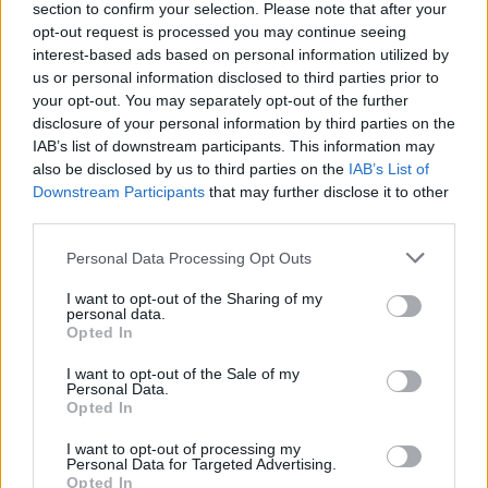
section to confirm your selection. Please note that after your
opt-out request is processed you may continue seeing
interest-based ads based on personal information utilized by
A sztrájkot a pedagógus szakszervezetek 
a 
us or personal information disclosed to third parties prior to
your opt-out. You may separately opt-out of the further
tervezett közoktatási státusztörvény ellen
disclosure of your personal information by third parties on the
hirdették meg. A kormány tervei szerint ugyanis 
IAB’s list of downstream participants. This information may
idén június 1-jétől 
minden közoktatásban 
also be disclosed by us to third parties on the
IAB’s List of
Downstream Participants
that may further disclose it to other
dolgozót
 – tehát az egyházi, alapítványi, 
third parties.
magánintézmények dolgozóit is – egy egységes 
Please note that this website/app uses one or more Google
Personal Data Processing Opt Outs
jogállási törvény hatálya alá terelnének. 
Ez a 
services and may gather and store information including but
szakszervezetek szerint sok ponton 
not limited to your visit or usage behaviour. You may click to
I want to opt-out of the Sharing of my
personal data.
grant or deny consent to Google and its third-party tags to
hátrányosan érintené a pedagógusokat.
 Így 
Opted In
use your data for below specified purposes in below Google
többek között az eddigi heti 32 óráról 48 órára 
consent section.
I want to opt-out of the Sale of my
emelné a tanárok tanítással lekötött 
Personal Data.
Opted In
munkaidejét, elrendelhetővé tenné a vasárnapi 
I want to opt-out of processing my
munkavégzést, valamint a tanév 
Personal Data for Targeted Advertising.
meghosszabbítását július 15-ig, a szabadságok 
Opted In