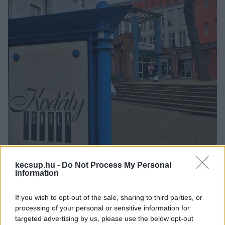
A Kodály Iskola pedagógusainak egy része tavaly októberben is 
kecsup.hu -
Do Not Process My Personal
csatlakozott a sztrájkhoz / Fotó: Hraskó István
Information
If you wish to opt-out of the sale, sharing to third parties, or
processing of your personal or sensitive information for
targeted advertising by us, please use the below opt-out