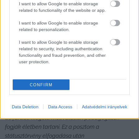
I want to allow Google to enable storage
related to functionality of the website or app.
I want to allow Google to enable storage
related to personalization.
I want to allow Google to enable storage
A 
Jakabszállás-Fülöpjakab Általános Iskola
 több 
related to security, including authentication
functionality and fraud prevention, and other
dolgozója is kiposztolta a Facebook-on, hogy 
user protection.
csatlakozik a sztrájkolókhoz, nem végez nevelő-
oktató munkát és leírták, milyen hátrányokkal 
járna a státusztörvény bevezetése.
CONFIRM
„Mi lesz ennek a vége? Elbocsátások és 
Data Deletion
Data Access
Adatvédelmi irányelvek
pályaelhagyás. Az oktatási rendszert a még kitartó, 
de fáradt, kiégett, motiválatlan pedagógusok 
fogják életben tartani. Ez a posztom a 
státusztörvény elfogadása után 