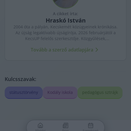
A cikket írta:
Hraskó
István
2004 óta a pályán, Kecskemét közügyeinek krónikása.
Az újság legaktívabb újságírója, 2026 februárjától a
KecsUP felelős szerkesztője. Közgyűlések,
tényfeltárások, emberi sorsok – riportjaiban a város
Tovább a szerző adatlapjára
arca és a háttérben élők történetei egyszerre jelennek
meg.
Kulcsszavak:
státusztörvény
Kodály iskola
pedagógus sztrájk
Főoldal
Friss
Események