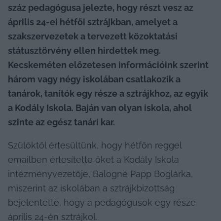
száz pedagógusa jelezte, hogy részt vesz az 
április 24-ei hétfői sztrájkban, amelyet a 
szakszervezetek a tervezett közoktatási 
státusztörvény ellen hirdettek meg. 
Kecskeméten előzetesen információink szerint 
három vagy négy iskolában csatlakozik a 
tanárok, tanítók egy része a sztrájkhoz, az egyik 
a Kodály Iskola. Baján van olyan iskola, ahol 
szinte az egész tanári kar.
Szülőktől értesültünk, hogy hétfőn reggel 
emailben értesítette őket a Kodály Iskola 
intézményvezetője, Balogné Papp Boglárka, 
miszerint az iskolában a sztrájkbizottság 
bejelentette, hogy a pedagógusok egy része 
április 24-én sztrájkol.
