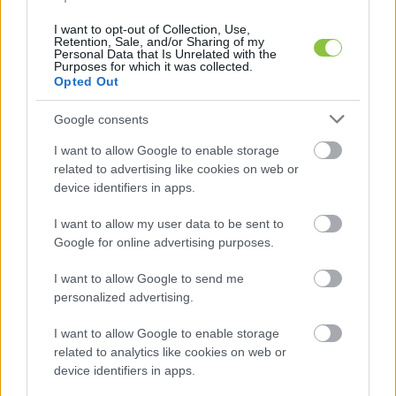
száma ugyan 46-ról 50-re nőne, de ebből 15-öt a 
I want to opt-out of Collection, Use,
Retention, Sale, and/or Sharing of my
munkáltató igénybe vehetne például 
Personal Data that Is Unrelated with the
Purposes for which it was collected.
táboroztatásra, korlátozná a tanárok 
Opted Out
szólásszabadságát, elvenné a nevelőtestületek 
Google consents
szakmai autonómiáját.

 Erről és arról, hogy vajon miért lett a 
I want to allow Google to enable storage
related to advertising like cookies on web or
korábbiakhoz képest alacsonyabb a sztrájkhoz 
device identifiers in apps.
csatlakozó iskolák és pedagógusok száma, 
itt 
I want to allow my user data to be sent to
írtunk korábban
.
Google for online advertising purposes.
I want to allow Google to send me
personalized advertising.
I want to allow Google to enable storage
related to analytics like cookies on web or
device identifiers in apps.