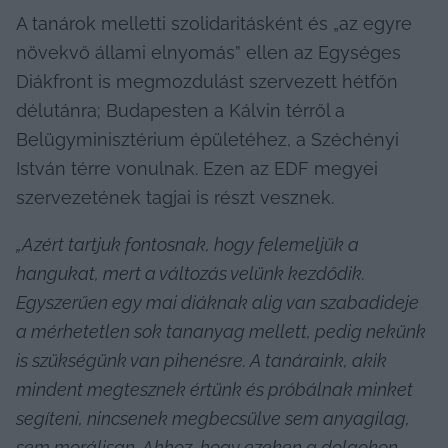
A tanárok melletti szolidaritásként és „az egyre 
növekvő állami elnyomás” ellen az Egységes 
Diákfront is megmozdulást szervezett hétfőn 
délutánra; Budapesten a Kálvin térről a 
Belügyminisztérium épületéhez, a Széchényi 
István térre vonulnak. Ezen az EDF megyei 
szervezetének tagjai is részt vesznek.
„Azért tartjuk fontosnak, hogy felemeljük a 
hangukat, mert a változás velünk kezdődik. 
Egyszerűen egy mai diáknak alig van szabadideje 
a mérhetetlen sok tananyag mellett, pedig nekünk 
is szükségünk van pihenésre. A tanáraink, akik 
mindent megtesznek értünk és próbálnak minket 
segíteni, nincsenek megbecsülve sem anyagilag, 
sem morálisan. Ahhoz, hogy ezeken a dolgokon 