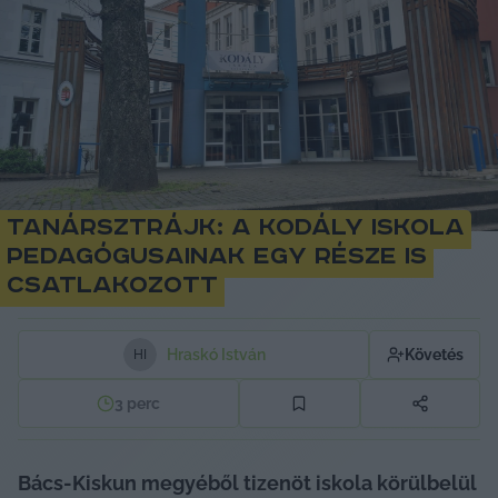
Tanársztrájk: a Kodály Iskola
pedagógusainak egy része is
csatlakozott
Hraskó István
Követés
H
I
3
perc
Bács-Kiskun megyéből tizenöt iskola körülbelül 