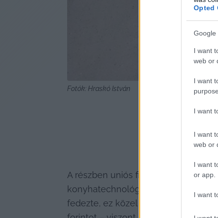
Opted 
Google 
I want t
web or d
I want t
Fotók: Hraskó István
purpose
I want 
I want t
web or d
I want t
A részben uniós finanszírozású projek
or app.
konyhatechnológiára, az önkormányza
I want t
fedezte, ez közel 40 millió forintot j
forintot – viszont a bt. állta, mint 
I want t