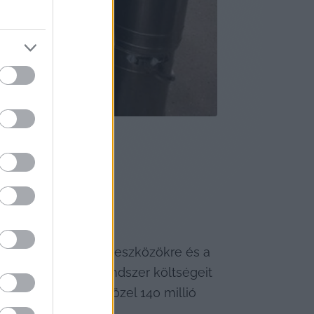
atást biztosított új eszközökre és a 
vattyús fűtési rendszer költségeit 
adó részét – azaz közel 140 millió 
írozva a költségeket.