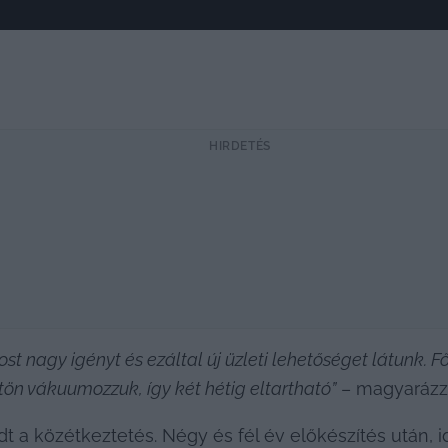
HIRDETÉS
ost nagy igényt és ezáltal új üzleti lehetőséget látunk.
ögtön vákuumozzuk, így két hétig eltartható”
 – magyarázz
dt a közétkeztetés. Négy és fél év előkészítés után,