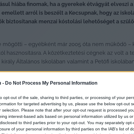
ul hiába finomak, ha a gyerekek étvágyát elveszi a 
emellett arról is beszélt a Kecsupnak, hogy az iskol
ők biztosítanak menzai kóstolási lehetőséget a szül
 mögötti – egyébként már 2005 óta nem működő – 
ól hasznosításra. A közétkeztetési cégnek az volt a 
király Általános Iskolában valamint a Petőfi iskoláb
u -
Do Not Process My Personal Information
to opt-out of the sale, sharing to third parties, or processing of your per
formation for targeted advertising by us, please use the below opt-out s
r selection. Please note that after your opt-out request is processed y
eing interest-based ads based on personal information utilized by us or
disclosed to third parties prior to your opt-out. You may separately opt-
losure of your personal information by third parties on the IAB’s list of