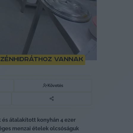
 szénhidráthoz vannak
Követés
és átalakított konyhán 4 ezer 
séges menzai ételek olcsóságuk 