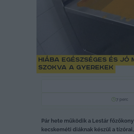
Hiába egészséges és jó
szokva a gyerekek
7
perc
Pár hete működik a Lestár főzőkonyha
kecskeméti diáknak készül a tízórai