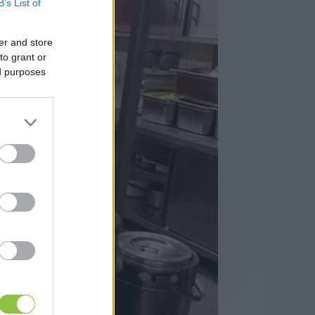
B’s List of
er and store
to grant or
ed purposes