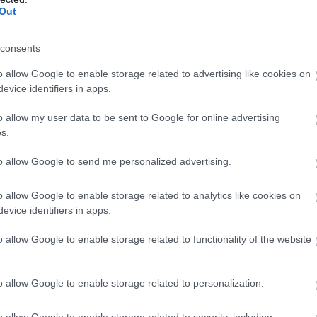
Out
consents
o allow Google to enable storage related to advertising like cookies on
evice identifiers in apps.
o allow my user data to be sent to Google for online advertising
s.
to allow Google to send me personalized advertising.
o allow Google to enable storage related to analytics like cookies on
evice identifiers in apps.
o allow Google to enable storage related to functionality of the website
t keretében az unió és az állam 72 millió forint támog
t a légtechnika, a légkezelő berendezések és a hőszi
o allow Google to enable storage related to personalization.
elentett. A nettó 250 millió forintos beruházás fennmar
megtudtuk, egyrészt önerőből, másrészt hitelből finansz
o allow Google to enable storage related to security, including