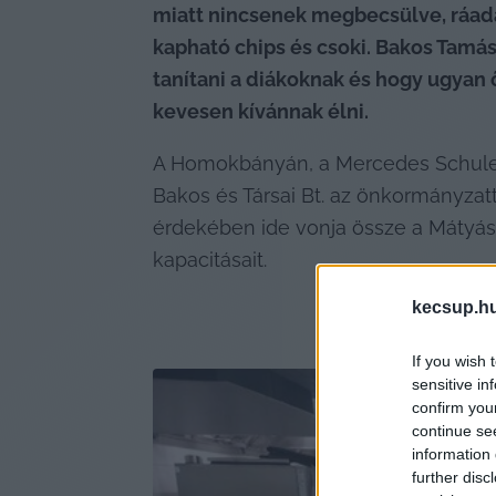
miatt nincsenek megbecsülve, ráadás
kapható chips és csoki. Bakos Tamás 
tanítani a diákoknak és hogy ugyan 
kevesen kívánnak élni.
A Homokbányán, a Mercedes Schule
Bakos és Társai Bt. az önkormányzatt
érdekében ide vonja össze a Mátyás 
kapacitásait.
kecsup.h
If you wish 
sensitive in
confirm you
continue se
information 
further disc