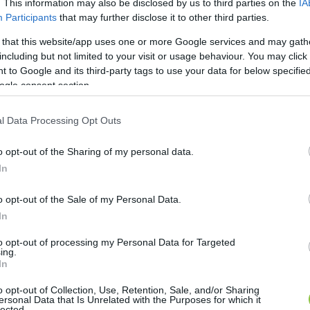
. This information may also be disclosed by us to third parties on the
IA
Participants
that may further disclose it to other third parties.
 that this website/app uses one or more Google services and may gath
including but not limited to your visit or usage behaviour. You may click 
 to Google and its third-party tags to use your data for below specifi
ogle consent section.
l Data Processing Opt Outs
o opt-out of the Sharing of my personal data.
In
o opt-out of the Sale of my Personal Data.
In
to opt-out of processing my Personal Data for Targeted
ing.
In
o opt-out of Collection, Use, Retention, Sale, and/or Sharing
ersonal Data that Is Unrelated with the Purposes for which it
lected.