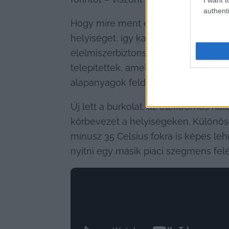
authenti
Hogy mire ment el a negyedmilliárd? 
helyiséget, így kapták meg a mosta
élelmiszerbiztonsági szabványoknak.
telepítettek, amelyek alkalmasak a f
alapanyagok feldolgozására, tárolásá
Új lett a burkolat, az elektromos hál
körbevezet a helyiségeken. Különöse
mínusz 35 Celsius fokra is képes lehű
nyitni egy másik piaci szegmens felé 