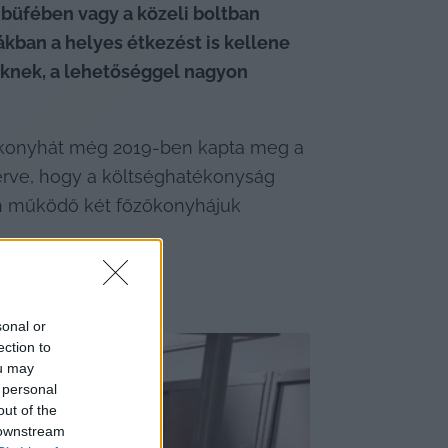
büfében vagy a közeli boltban 
ákban a helyes étkezést is kellene 
őknek, a lehetőséggel nagyon 
konyhát még 2019-ben kapta meg a 
terve, hogy a költséghatékonyság 
an működő két főzőkonyhájuk 
sonal or
ection to
ou may
 personal
out of the
 downstream