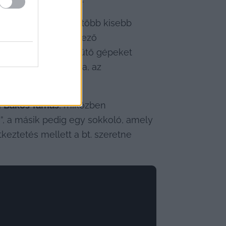
ták a főzőteret és több kisebb 
y megfelel a kötelező 
 feldolgozó, főző-sütő gépeket 
 étel előállítására, az 
 
Bakos Tamás
, miközben 
, a másik pedig egy sokkoló, amely 
keztetés mellett a bt. szeretne 