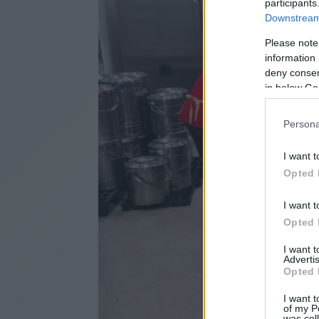
participants
Downstream 
Please note
information 
deny consent
in below Go
Persona
I want t
Opted 
I want t
Opted 
I want 
Advertis
Opted 
I want t
of my P
was col