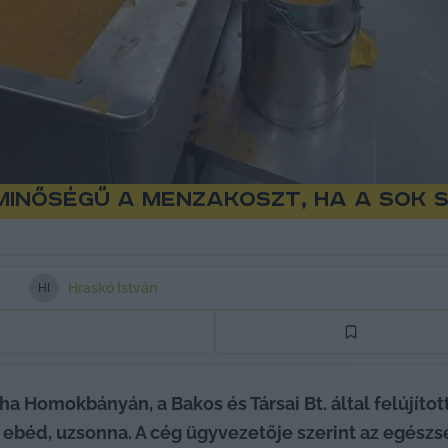
 minőségű a menzakoszt, ha a sok
Hraskó István
H
I
 Homokbányán, a Bakos és Társai Bt. által felújított 
, ebéd, uzsonna. A cég ügyvezetője szerint az egész