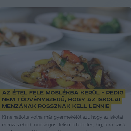
Az étel fele moslékba kerül – pedig
nem törvényszerű, hogy az iskolai
menzának rossznak kell lennie
Ki ne hallotta volna már gyermekétől azt, hogy az iskolai
menzás ebéd mócsingos, felismerhetetlen, híg, fura színű,