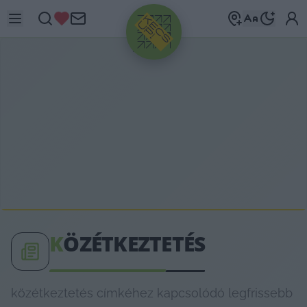
HIRDETÉS
K
ÖZÉTKEZTETÉS
közétkeztetés címkéhez kapcsolódó legfrissebb