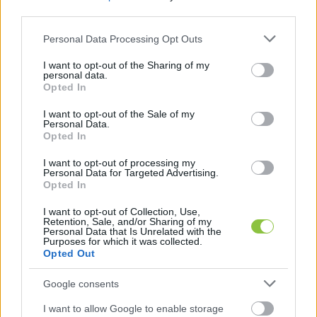
Bajáki Zsanett
2024. 11. 28.
B
Z
third parties.
Please note that this website/app uses one or more Google
Personal Data Processing Opt Outs
services and may gather and store information including but
not limited to your visit or usage behaviour. You may click to
I want to opt-out of the Sharing of my
personal data.
grant or deny consent to Google and its third-party tags to
Opted In
use your data for below specified purposes in below Google
consent section.
I want to opt-out of the Sale of my
Personal Data.
Opted In
I want to opt-out of processing my
Personal Data for Targeted Advertising.
Jelentkezz be a KecsUP-ra!
Opted In
Lépj be a beszélgetéshez és hogy jobban megismerjük
I want to opt-out of Collection, Use,
egymást.
Retention, Sale, and/or Sharing of my
Personal Data that Is Unrelated with the
Purposes for which it was collected.
BELÉPÉS
Opted Out
Google consents
I want to allow Google to enable storage