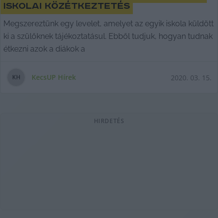
iskolai közétkeztetés
Megszereztünk egy levelet, amelyet az egyik iskola küldött
ki a szülőknek tájékoztatásul. Ebből tudjuk, hogyan tudnak
étkezni azok a diákok a
KecsUP Hírek
2020. 03. 15.
K
H
HIRDETÉS