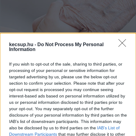
kecsup.hu -
Do Not Process My Personal
Information
If you wish to opt-out of the sale, sharing to third parties, or
processing of your personal or sensitive information for
targeted advertising by us, please use the below opt-out
A menza ára harmadával, a
section to confirm your selection. Please note that after your
nyugdíjas otthonok díja 57
opt-out request is processed you may continue seeing
százalékkal emelkedik Kecskeméten
interest-based ads based on personal information utilized by
us or personal information disclosed to third parties prior to
Az önkormányzati bérlakások díjának drasztikus emelése
your opt-out. You may separately opt-out of the further
után a bölcsődei, óvodai és iskolai étkezések díjának és a
disclosure of your personal information by third parties on the
nyugdíjas otthonok térítési díjának
IAB’s list of downstream participants. This information may
also be disclosed by us to third parties on the
IAB’s List of
Downstream Participants
that may further disclose it to other