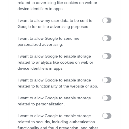
related to advertising like cookies on web or
device identifiers in apps.
I want to allow my user data to be sent to
Google for online advertising purposes.
I want to allow Google to send me
personalized advertising.
I want to allow Google to enable storage
related to analytics like cookies on web or
device identifiers in apps.
I want to allow Google to enable storage
Hiába egészséges és jó minőségű a
related to functionality of the website or app.
menzakoszt, ha a sok szénhidráthoz
vannak szokva a gyerekek
I want to allow Google to enable storage
related to personalization.
Pár hete működik a Lestár főzőkonyha Homokbányán, a
Bakos és Társai Bt. által felújított és átalakított konyhán 4
I want to allow Google to enable storage
ezer kecskeméti diáknak készül a
related to security, including authentication
functionality and fraud prevention, and other