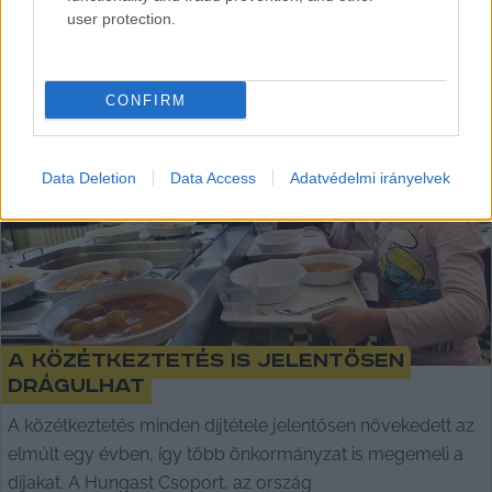
user protection.
Hraskó István
2023. 11. 29.
H
I
CONFIRM
Data Deletion
Data Access
Adatvédelmi irányelvek
A közétkeztetés is jelentősen
drágulhat
A közétkeztetés minden díjtétele jelentősen növekedett az
elmúlt egy évben, így több önkormányzat is megemeli a
díjakat. A Hungast Csoport, az ország