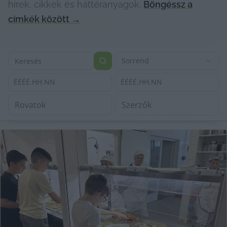
hírek, cikkek és háttéranyagok.
Böngéssz a
címkék között
→
Sorrend
ÉÉÉÉ.HH.NN
ÉÉÉÉ.HH.NN