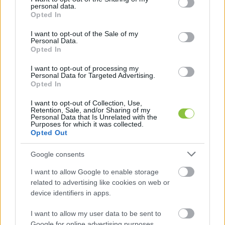
personal data.
grant or deny consent to Google and its third-party tags to
rangsor középmezőnyébe simul.
Opted In
use your data for below specified purposes in below Google
consent section.
I want to opt-out of the Sale of my
Personal Data.
Opted In
A gyermeket nevelők elvonásaival kapcsolatban 
I want to opt-out of processing my
érdekes folyamatok zajlanak az elmúlt években. 
Personal Data for Targeted Advertising.
Opted In
A családi adókedvezmények jóval előnyösebb 
I want to opt-out of Collection, Use,
helyzetbe hozták a családokat. Az általános 
Retention, Sale, and/or Sharing of my
Personal Data that Is Unrelated with the
adóterheléssel az Európai Unió élén szerepelt 
Purposes for which it was collected.
Opted Out
Magyarország, a két gyermeket nevelő, 
átlagfizetéssel rendelkező családok elvonása 
Google consents
már sokkal kedvezőbb helyre, a 
I want to allow Google to enable storage
középmezőnybe sorolta hazánkat.
related to advertising like cookies on web or
device identifiers in apps.
I want to allow my user data to be sent to
Google for online advertising purposes.