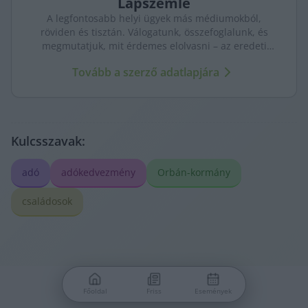
Lapszemle
A legfontosabb helyi ügyek más médiumokból,
röviden és tisztán. Válogatunk, összefoglalunk, és
megmutatjuk, mit érdemes elolvasni – az eredeti
forrásokra mutatva. Gyors tájékozódás, egy helyen.
Tovább a szerző adatlapjára
Kulcsszavak:
adó
adókedvezmény
Orbán-kormány
családosok
Főoldal
Friss
Események