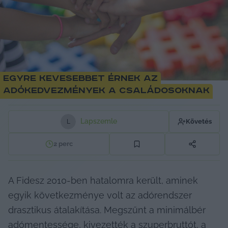
Egyre kevesebbet érnek az
adókedvezmények a családosoknak
Lapszemle
Követés
L
2
perc
A Fidesz 2010-ben hatalomra került, aminek 
egyik következménye volt az adórendszer 
drasztikus átalakítása. Megszűnt a minimálbér 
adómentessége, kivezették a szuperbruttót, a 