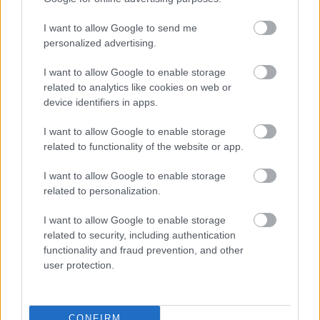
I want to allow Google to send me
personalized advertising.
2014-ben 13 tagállamban is jobban adóztatták a 
I want to allow Google to enable storage
gyermeket nevelőket, mint nálunk, az élen 
related to analytics like cookies on web or
Belgium és Németország állt (36,9 és 33,96 
device identifiers in apps.
százalékkal), míg a legkevesebbet Cipruson és 
I want to allow Google to enable storage
Svájcban vontak el a családosoktól (5,97, illetve 
related to functionality of the website or app.
12,83 százalékot). Magyarországon ez a 
I want to allow Google to enable storage
kedvezményeknek köszönhetően a bruttó 
related to personalization.
kereset 25,34 százaléka volt.
I want to allow Google to enable storage
related to security, including authentication
A legfrissebb, 2023-as adatok azonban már 
functionality and fraud prevention, and other
másról árulkodnak: a két gyermeket nevelő és 
user protection.
átlagbért keresőktől 27,91 százalékot vont el az 
állam, aminél már csak hét országban magasabb 
CONFIRM