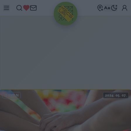
HIRDETÉS
ITTHON
2024. 05. 07.