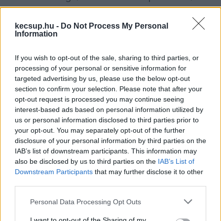
progresszív szja-rendszert egykulcsosra 
cserélték. Ezek a változtatások oda vezettek, 
kecsup.hu -
Do Not Process My Personal
Information
hogy a legalacsonyabb bérekből is pont 
ugyanannyit vonnak el, mint a legmagasabb 
If you wish to opt-out of the sale, sharing to third parties, or
fizetésekből.
processing of your personal or sensitive information for
targeted advertising by us, please use the below opt-out
section to confirm your selection. Please note that after your
Az egykulcsos rendszer miatt az uniós 
opt-out request is processed you may continue seeing
tagállamok sorában a hetedik legmagasabb 
interest-based ads based on personal information utilized by
nálunk a bruttó bér adózása, 33,5 százalék az, 
us or personal information disclosed to third parties prior to
your opt-out. You may separately opt-out of the further
ami minden hónapban automatikusan az 
disclosure of your personal information by third parties on the
államkasszába vándorol. A friss adatok szerint az 
IAB’s list of downstream participants. This information may
also be disclosed by us to third parties on the
IAB’s List of
eltérő bérszinteknél eltérő helyezéseket látni: az 
Downstream Participants
that may further disclose it to other
alacsony fizetéseknél (az átlagbér 67 százaléka) 
third parties.
Románia után Magyarországon a második 
Please note that this website/app uses one or more Google
Personal Data Processing Opt Outs
legmagasabb az elvonás mértéke, míg a magas 
services and may gather and store information including but
fizetéseknél (az átlagbér 167 százaléka) hazánk a 
not limited to your visit or usage behaviour. You may click to
I want to opt-out of the Sharing of my