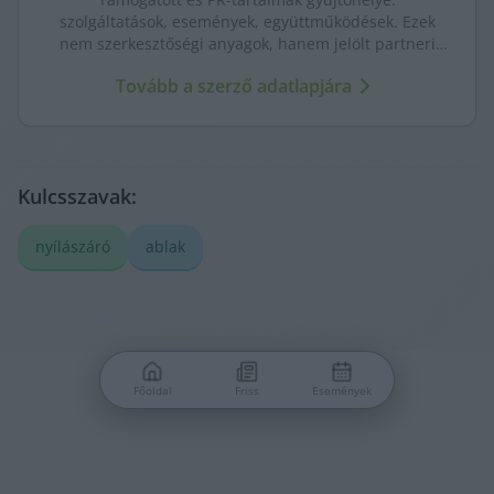
szolgáltatások, események, együttműködések. Ezek
nem szerkesztőségi anyagok, hanem jelölt partneri
tartalmak – átláthatóan, külön kezelve a KecsUP
Tovább a szerző adatlapjára
újságírásától.
Kulcsszavak:
nyílászáró
ablak
Főoldal
Friss
Események