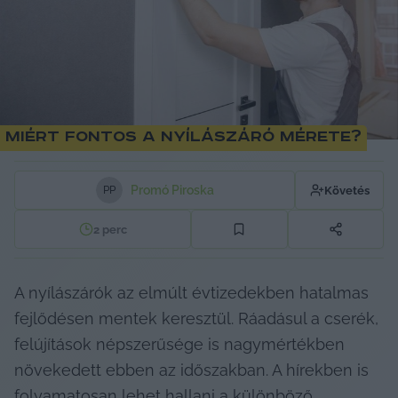
Miért fontos a nyílászáró mérete?
Promó Piroska
Követés
P
P
2
perc
A nyílászárók az elmúlt évtizedekben hatalmas 
fejlődésen mentek keresztül. Ráadásul a cserék, 
felújítások népszerűsége is nagymértékben 
növekedett ebben az időszakban. A hírekben is 
folyamatosan lehet hallani a különböző 