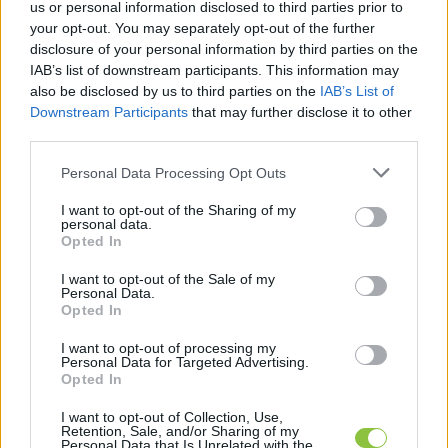
us or personal information disclosed to third parties prior to
your opt-out. You may separately opt-out of the further
a falnyílás mérete
disclosure of your personal information by third parties on the
IAB’s list of downstream participants. This information may
also be disclosed by us to third parties on the
IAB’s List of
a szabad falfelület nagysága
Downstream Participants
that may further disclose it to other
third parties.
a fal vastagsága
Please note that this website/app uses one or more Google
Personal Data Processing Opt Outs
services and may gather and store information including but
not limited to your visit or usage behaviour. You may click to
I want to opt-out of the Sharing of my
A mérést sem szabad elkapkodni, ugyanis sokan 
personal data.
grant or deny consent to Google and its third-party tags to
Opted In
még mindig csak körülbelül állapítják meg a 
use your data for below specified purposes in below Google
consent section.
I want to opt-out of the Sale of my
centiket, hisz “úgyis jó lesz majd”. Ebben az 
Personal Data.
esetben sem elegendő ez a hozzáállás. Precíz 
Opted In
adatokra van szükség, ezalatt pedig azt értjük, 
I want to opt-out of processing my
Personal Data for Targeted Advertising.
hogy milliméteres pontossággal kell lemérni a 
Opted In
szükséges méreteket. Egyetlen centi eltérés is 
I want to opt-out of Collection, Use,
elég ahhoz, hogy a kiszemelt és beszerzett ajtó 
Retention, Sale, and/or Sharing of my
Personal Data that Is Unrelated with the