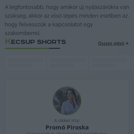
A legfontosabb, hogy amikor új nyílászárókra van 
szükség, akkor az első lépés minden esetben az, 
hogy felvesszük a kapcsolatot egy 
szakemberrel.
K
ECSUP SHORTS
Összes videó
A cikket írta:
Promó
Piroska
Támogatott és PR-tartalmak gyűjtőhelye: