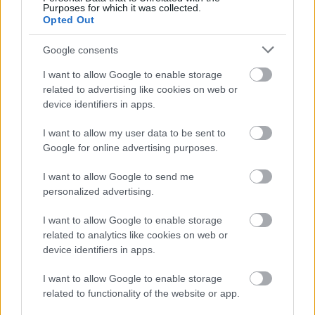
ne férjen be.
Purposes for which it was collected.
Opted Out
A szakemberek a mérést szabócentivel végzik, 
Google consents
maximális odafigyeléssel és koncentráltsággal. 
I want to allow Google to enable storage
Ha megvannak a szükséges paraméterek, akkor 
related to advertising like cookies on web or
máris folytatódhat a nézelődés és az ideális 
device identifiers in apps.
nyílászáró keresése.
I want to allow my user data to be sent to
Google for online advertising purposes.
HIRDETÉS
I want to allow Google to send me
personalized advertising.
I want to allow Google to enable storage
related to analytics like cookies on web or
device identifiers in apps.
I want to allow Google to enable storage
related to functionality of the website or app.