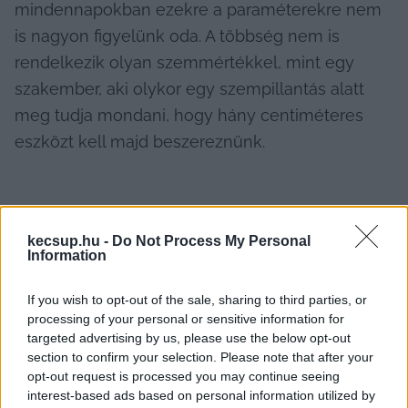
mindennapokban ezekre a paraméterekre nem 
is nagyon figyelünk oda. A többség nem is 
rendelkezik olyan szemmértékkel, mint egy 
szakember, aki olykor egy szempillantás alatt 
meg tudja mondani, hogy hány centiméteres 
eszközt kell majd beszereznünk.
kecsup.hu -
Do Not Process My Personal
Information
If you wish to opt-out of the sale, sharing to third parties, or
Érdemes a prémiumminőséget kitűzni célul, ha 
processing of your personal or sensitive information for
új nyílászárót akarunk beszerelni. A beltéri ajtók 
targeted advertising by us, please use the below opt-out
esetében az alábbi paramétereket kell 
section to confirm your selection. Please note that after your
opt-out request is processed you may continue seeing
figyelembe venni: 
interest-based ads based on personal information utilized by