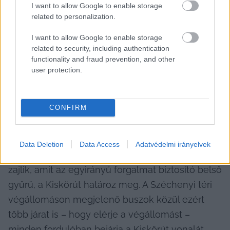
I want to allow Google to enable storage
related to personalization.
I want to allow Google to enable storage
related to security, including authentication
functionality and fraud prevention, and other
user protection.
CONFIRM
A város régóta küzd a közlekedéssel
Bár Kecskemét területileg nagy kiterjedésű, a 
Data Deletion
Data Access
Adatvédelmi irányelvek
forgalom ugyanakkor mégis a városmag körül 
zajlik, amit az egyirányú forgalmat biztosító belső 
gyűrű, a Kiskörút határoz meg. A Széchenyi téri 
végállomáson megjelenő buszok közül ezért 
több járat is – hogy elérje a végállomást – 
minden fordulóban bejárja a Kiskörút vonalát, 