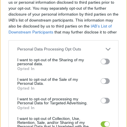
Marad, nem marad?
us or personal information disclosed to third parties prior to
your opt-out. You may separately opt-out of the further
A gondolkodás a buszpályaudvarról csaknem 8 
disclosure of your personal information by third parties on the
IAB’s list of downstream participants. This information may
éve tart. 2016-ban került a város közgyűlése elé 
also be disclosed by us to third parties on the
IAB’s List of
a Kecskemét Fenntartható Városi Mobilitási Terve 
Downstream Participants
that may further disclose it to other
third parties.
című stratégiai 
dokumentum
, amely a Kiskörút 
és a Nagykörút közötti területen az élhetőség 
Please note that this website/app uses one or more Google
Personal Data Processing Opt Outs
services and may gather and store information including but
szempontjából a teherforgalom korlátozását és a 
not limited to your visit or usage behaviour. You may click to
I want to opt-out of the Sharing of my
Széchenyi téri autóbusz-állomás Kiskörúton 
personal data.
grant or deny consent to Google and its third-party tags to
Opted In
kívüli elhelyezését javasolta. Ehhez kapcsolódott 
use your data for below specified purposes in below Google
consent section.
I want to opt-out of the Sale of my
két évvel később az a munkaanyag, amelyet a 
Personal Data.
Városrendezési és Városüzemeltetési Bizottság 
Opted In
vitatott meg. Eszerint a vasúti és a helyközi 
I want to opt-out of processing my
Personal Data for Targeted Advertising.
buszpályaudvart úgy kell összevonni a Kodály 
Opted In
Zoltán téren, hogy itt legyen a Széchenyi téri 
I want to opt-out of Collection, Use,
buszállomás új helye, ahol 16 megállót terveztek 
Retention, Sale, and/or Sharing of my
Personal Data that Is Unrelated with the