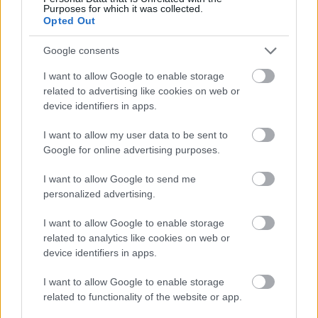
kialakítani a helyi járatoknak. Az előzetes 
Purposes for which it was collected.
Opted Out
beruházási költségbecslés alapján a központi 
buszállomás megszüntetésére és az új belvárosi 
Google consents
megállóhelyek kialakítására 150 millió forintot 
I want to allow Google to enable storage
szántak. Mindezt a kecskeméti intermodális 
related to advertising like cookies on web or
device identifiers in apps.
csomópont projekt részeként képzelték el 
megvalósítani.
I want to allow my user data to be sent to
Google for online advertising purposes.
Mindeddig nem kezdődtek el a kecskeméti 
I want to allow Google to send me
főpályaudvar átépítési munkálatai, de a 
personalized advertising.
tervezésére már több mint 1 milliárd forintot 
I want to allow Google to enable storage
elköltöttek. A hányattatott sorsú vasútállomás 
related to analytics like cookies on web or
tervezett átépítéséről/felújításáról a KecsUP 
itt 
device identifiers in apps.
írt
 részletesen.
I want to allow Google to enable storage
related to functionality of the website or app.
HIRDETÉS