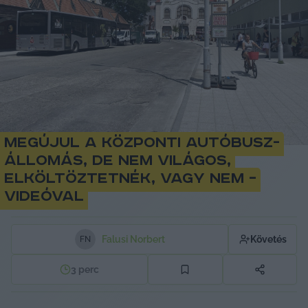
Megújul a központi autóbusz-
állomás, de nem világos,
elköltöztetnék, vagy nem –
videóval
Falusi Norbert
Követés
F
N
3
perc