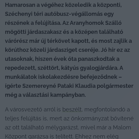
Hamarosan a végéhez közeledik a központi, 
Széchenyi téri autóbusz-végállomás egy 
részének a felújítása. Az Aranyhomok Szálló 
mögötti járdaszakasz és a középen található 
várórész már új térkövet kapott, és most zajlik a 
körúthoz közeli járdasziget cseréje. Jó hír ez az 
utasoknak, hiszen évek óta panaszkodtak a 
repedezett, széttört, kátyús gyalogjárdára. A 
munkálatok iskolakezdésre befejeződnek – 
ígérte Szemereyné Pataki Klaudia polgármester 
még a választási kampányban.
A városvezető arról is 
beszélt
, megfontolandó a 
teljes felújítás is, mert az önkormányzat bővítené 
az ott található mélygarázst, mivel már a Malom 
Központ garázsa is telített. Ehhez nem elég 