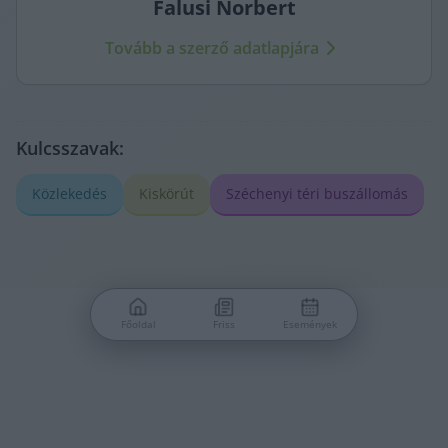
Falusi
Norbert
Tovább a szerző adatlapjára
Kulcsszavak:
Közlekedés
Kiskörút
Széchenyi téri buszállomás
Főoldal
Friss
Események