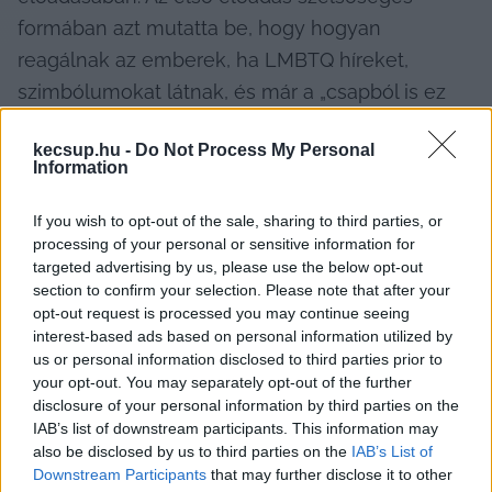
formában azt mutatta be, hogy hogyan 
reagálnak az emberek, ha LMBTQ híreket, 
szimbólumokat látnak, és már a „csapból is ez 
folyik”.
kecsup.hu -
Do Not Process My Personal
Information
If you wish to opt-out of the sale, sharing to third parties, or
processing of your personal or sensitive information for
targeted advertising by us, please use the below opt-out
section to confirm your selection. Please note that after your
opt-out request is processed you may continue seeing
interest-based ads based on personal information utilized by
A második jelenetben két szívbemarkoló 
us or personal information disclosed to third parties prior to
búcsúüzenetet olvastak fel a színészek.
your opt-out. You may separately opt-out of the further
disclosure of your personal information by third parties on the
IAB’s list of downstream participants. This information may
also be disclosed by us to third parties on the
IAB’s List of
Downstream Participants
that may further disclose it to other
A leszbikus, meleg, biszexuális fiatalok 