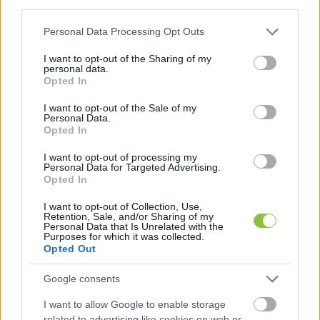
third parties.
háromszor akkora valószínűséggel 
Please note that this website/app uses one or more Google
Personal Data Processing Opt Outs
kísérelnek meg öngyilkosságot valamikor az 
services and may gather and store information including but
életük során, mint más gyerekek;
not limited to your visit or usage behaviour. You may click to
I want to opt-out of the Sharing of my
personal data.
grant or deny consent to Google and its third-party tags to
Opted In
use your data for below specified purposes in below Google
a súlyos öngyilkossági kísérlet négyszer 
consent section.
I want to opt-out of the Sale of my
olyan gyakori LMBTQ fiatalok, mint 
Personal Data.
Opted In
heteroszexuális társaik körében – 
számolt 
I want to opt-out of processing my
be
 az elkeserítő adatokról 2018-ban a 
Jama 
Personal Data for Targeted Advertising.
Network
.
Opted In
I want to opt-out of Collection, Use,
Retention, Sale, and/or Sharing of my
Ez csak két olyan adat, amit hallva beszélgetni 
Personal Data that Is Unrelated with the
Purposes for which it was collected.
kell, nem pedig elfordítani a fejünket. Pontosan 
Opted Out
ezért volt nagyon fontos, hogy ezek az adatok – 
Google consents
gyomrosként hatva – a vitaszínházban is 
elhangozzanak. A színházi jelenetek között és 
I want to allow Google to enable storage
related to advertising like cookies on web or