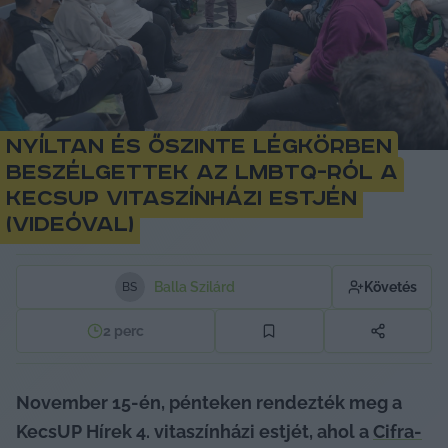
Nyíltan és őszinte légkörben
beszélgettek az LMBTQ-ról a
KecsUP vitaszínházi estjén
(videóval)
Balla Szilárd
Követés
B
S
2
perc
November 15-én, pénteken rendezték meg a 
KecsUP Hírek 4. vitaszínházi estjét, ahol a 
Cifra-