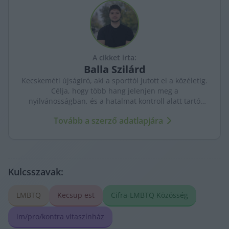
A cikket írta:
Balla
Szilárd
Kecskeméti újságíró, aki a sporttól jutott el a közéletig.
Célja, hogy több hang jelenjen meg a
nyilvánosságban, és a hatalmat kontroll alatt tartó
újságírás erősödjön. A város ügyeit szenvedéllyel és
Tovább a szerző adatlapjára
kritikus szemmel követi.
Kulcsszavak:
LMBTQ
Kecsup est
Cifra-LMBTQ Közösség
im/pro/kontra vitaszínház