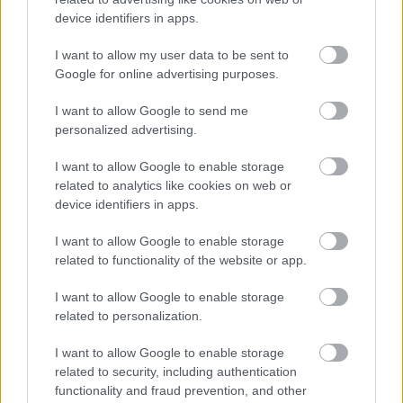
után ilyen állításokban kellett állást foglalniuk a 
device identifiers in apps.
résztvevőknek:
I want to allow my user data to be sent to
Google for online advertising purposes.
„Elég szó esik a melegségről a köznyelvben.”
I want to allow Google to send me
personalized advertising.
„Szülőként tudom, hogy hogyan kezeljem, ha 
I want to allow Google to enable storage
related to analytics like cookies on web or
a gyerekemről kiderül, hogy meleg.”
device identifiers in apps.
I want to allow Google to enable storage
Ez elsőre nem tűnik nehéznek, de sokszor nem 
related to functionality of the website or app.
egyszerű eldönteni, hogy miért és hova üljön az 
I want to allow Google to enable storage
ember – középen senki sem lehet, muszáj 
related to personalization.
választani. Kiemelendő, hogy a fókuszban nem 
I want to allow Google to enable storage
az egyetértés van, hanem a saját állítások 
related to security, including authentication
melleti érvelés.
functionality and fraud prevention, and other