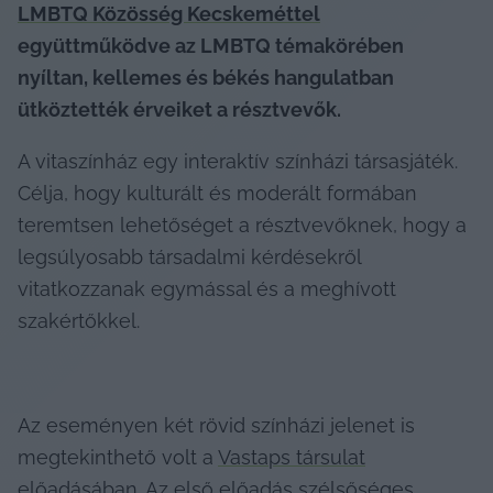
LMBTQ Közösség Kecskeméttel
együttműködve az LMBTQ témakörében 
nyíltan, kellemes és békés hangulatban 
ütköztették érveiket a résztvevők.
A vitaszínház egy interaktív színházi társasjáték. 
Célja, hogy kulturált és moderált formában 
teremtsen lehetőséget a résztvevőknek, hogy a 
legsúlyosabb társadalmi kérdésekről 
vitatkozzanak egymással és a meghívott 
szakértőkkel.
Az eseményen két rövid színházi jelenet is 
megtekinthető volt a 
Vastaps társulat
előadásában. Az első előadás szélsőséges 