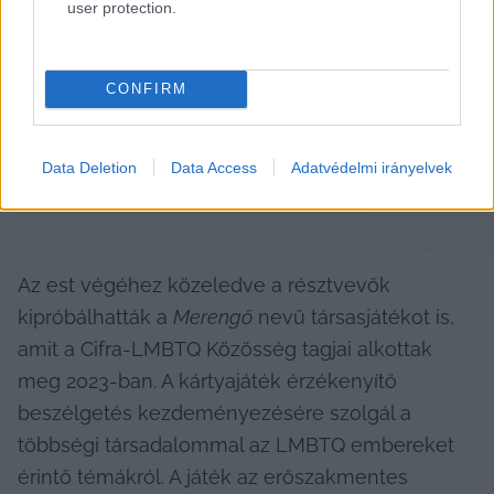
user protection.
HIRDETÉS
CONFIRM
Data Deletion
Data Access
Adatvédelmi irányelvek
Az est végéhez közeledve a résztvevők 
kipróbálhatták a 
Merengő
 nevű társasjátékot is, 
amit a Cifra-LMBTQ Közösség tagjai alkottak 
meg 2023-ban. A kártyajáték érzékenyítő 
beszélgetés kezdeményezésére szolgál a 
többségi társadalommal az LMBTQ embereket 
érintő témákról. A játék az erőszakmentes 