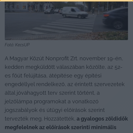
Fotó: KecsUP
A Magyar Közút Nonprofit Zrt. november 19-én, 
kedden megküldött válaszában közölte, az 52-
es főút felújítása, átépítése egy építési 
engedéllyel rendelkező, az érintett szervezetek 
által jóváhagyott terv szerint történt, a 
jelzőlámpa programokat a vonatkozó 
jogszabályok és útügyi előírások szerint 
tervezték meg. Hozzátették,
 a gyalogos zöldidők 
megfelelnek az előírások szerinti minimális 