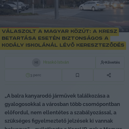
Válaszolt a Magyar Közút: a KRESZ
betartása esetén biztonságos a
Kodály Iskolánál lévő kereszteződés
Hraskó István
Követés
H
I
3
perc
„A balra kanyarodó járművek találkozása a 
gyalogosokkal a városban több csomópontban 
előfordul, nem ellentétes a szabályozással, a 
szükséges figyelmeztető jelzések ki vannak 