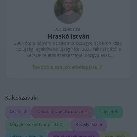
A cikket írta:
Hraskó
István
2004 óta a pályán, Kecskemét közügyeinek krónikása.
Az újság legaktívabb újságírója, 2026 februárjától a
KecsUP felelős szerkesztője. Közgyűlések,
tényfeltárások, emberi sorsok – riportjaiban a város
Tovább a szerző adatlapjára
arca és a háttérben élők történetei egyszerre jelennek
meg.
Kulcsszavak:
Izsáki út
Katona József Gimnázium
balesetek
Magyar Közút Nonprofit Zrt
Kodály iskola