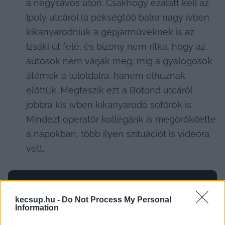
a négysávos úton. Csakhogy ezalatt kell az 
Ipoly utcáról (a pékségtől) balra nagy ívben 
kikanyarodniuk a gépjárműveknek is az 
Izsáki út felé, és bizony nem ritka, hogy az 
autósok nem várják meg, míg a gyalogosok 
átérnek a túloldalra, hanem elhúznak 
előttük. Megteszik ezt a Botond utcáról 
jobbra kis ívben kikanyarodó sofőrök is. 
Mindezt operatőr kollégánk is megörökítette 
a napokban, több ilyen szituációt is videóra 
vett.
kecsup.hu -
Do Not Process My Personal
Information