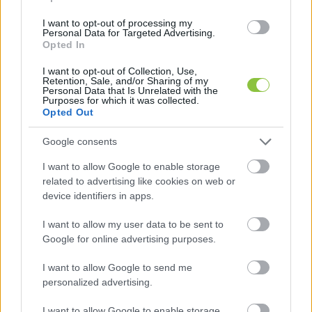
nagykörúton átkelni kívánó gyalogosoknak 
I want to opt-out of processing my
Personal Data for Targeted Advertising.
– ennyi idő alatt még egy olyan személy 
Opted In
sem feltétlenül tud átjutni a négysávos úton, 
I want to opt-out of Collection, Use,
aki átlagos gyorsasággal tud sétálni, egy 
Retention, Sale, and/or Sharing of my
Personal Data that Is Unrelated with the
nehezebben mozgó idős ember pedig 
Purposes for which it was collected.
Opted Out
biztosan nem. Ha valaki nem indul el 
azonnal a zöld jelzésre, akkor szinte biztos, 
Google consents
hogy pirosban „ér célba”.
I want to allow Google to enable storage
related to advertising like cookies on web or
device identifiers in apps.
HIRDETÉS
I want to allow my user data to be sent to
Google for online advertising purposes.
I want to allow Google to send me
personalized advertising.
I want to allow Google to enable storage