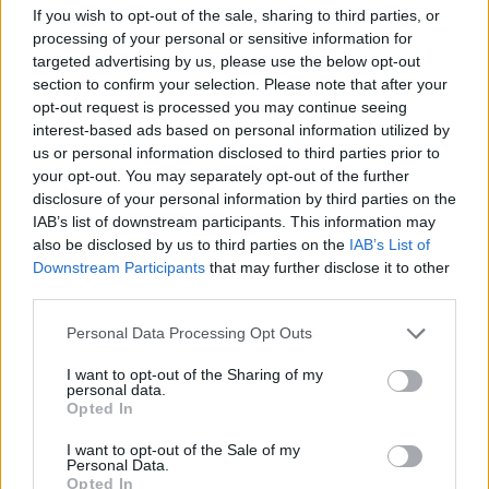
If you wish to opt-out of the sale, sharing to third parties, or
processing of your personal or sensitive information for
targeted advertising by us, please use the below opt-out
section to confirm your selection. Please note that after your
opt-out request is processed you may continue seeing
interest-based ads based on personal information utilized by
Ez a forgalomirányítás véleményünk szerint 
us or personal information disclosed to third parties prior to
your opt-out. You may separately opt-out of the further
alapból is sok balesetveszélyes szituációt 
disclosure of your personal information by third parties on the
hordoz magában, és akkor arról még szót sem 
IAB’s list of downstream participants. This information may
ejtettünk, hogy a Kodály Iskola miatt ezen a 
also be disclosed by us to third parties on the
IAB’s List of
Downstream Participants
that may further disclose it to other
gyalogos átkelőhelyen nagyon sok gyermek jár 
third parties.
nap mint nap.
Please note that this website/app uses one or more Google
Personal Data Processing Opt Outs
services and may gather and store information including but
not limited to your visit or usage behaviour. You may click to
I want to opt-out of the Sharing of my
personal data.
A másik helyszín a 
Petőfi Sándor utca-
grant or deny consent to Google and its third-party tags to
Opted In
use your data for below specified purposes in below Google
nagykörút-Dózsa György út kereszteződés 
consent section.
I want to opt-out of the Sale of my
a Katona József Gimnáziumnál
. A lámpa 
Personal Data.
Opted In
körülbelül 15 másodpercig mutat zöldet a 