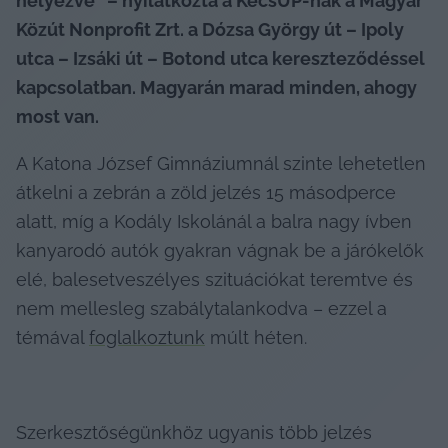
helyezve” – nyilatkozta a KecsUP-nak a Magyar 
Közút Nonprofit Zrt. a Dózsa György út – Ipoly 
utca – Izsáki út – Botond utca kereszteződéssel 
kapcsolatban. Magyarán marad minden, ahogy 
most van.
A Katona József Gimnáziumnál szinte lehetetlen 
átkelni a zebrán a zöld jelzés 15 másodperce 
alatt, míg a Kodály Iskolánál a balra nagy ívben 
kanyarodó autók gyakran vágnak be a járókelők 
elé, balesetveszélyes szituációkat teremtve és 
nem mellesleg szabálytalankodva – ezzel a 
témával 
foglalkoztunk
 múlt héten.
Szerkesztőségünkhöz ugyanis több jelzés 