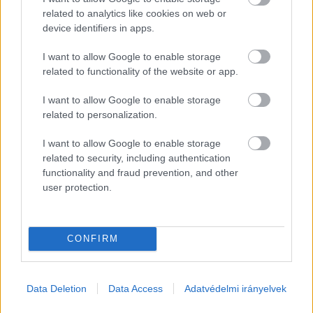
related to analytics like cookies on web or
device identifiers in apps.
Megkerestük a Magyar Közút Nonprofit Zrt.-t, a 
I want to allow Google to enable storage
Kodály Iskolánál miért így lett megtervezve a 
related to functionality of the website or app.
lámpák programozása, miért engedik rá balra 
I want to allow Google to enable storage
nagy ívben az autókat a gyalogosokra?
related to personalization.
Mindkét helyszínnel kapcsolatban pedig 
I want to allow Google to enable storage
related to security, including authentication
érdeklődtünk, a gyalogosok számára miért tart 
functionality and fraud prevention, and other
ilyen rövid ideig a zöld jelzés, várható-e a jelzett 
user protection.
problémák terén módosítás, vagy ez a 
véglegesnek mondható lámpa beállítás?
CONFIRM
Data Deletion
Data Access
Adatvédelmi irányelvek