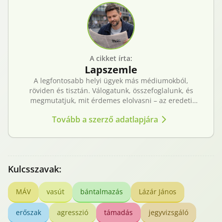
A cikket írta:
Lapszemle
A legfontosabb helyi ügyek más médiumokból,
röviden és tisztán. Válogatunk, összefoglalunk, és
megmutatjuk, mit érdemes elolvasni – az eredeti
forrásokra mutatva. Gyors tájékozódás, egy helyen.
Tovább a szerző adatlapjára
Kulcsszavak:
MÁV
vasút
bántalmazás
Lázár János
erőszak
agresszió
támadás
jegyvizsgáló