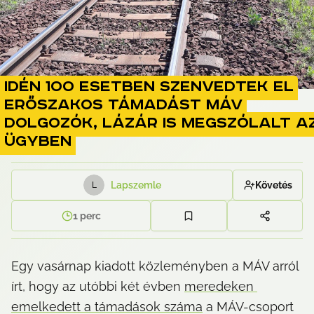
Idén 100 esetben szenvedtek el
erőszakos támadást MÁV
dolgozók, Lázár is megszólalt a
ügyben
Lapszemle
Követés
L
1
perc
Egy vasárnap kiadott közleményben a MÁV arról 
írt, hogy az utóbbi két évben 
meredeken 
emelkedett a támadások száma
 a MÁV-csoport 