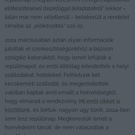
előkészítésével összefüggő feladatokról”
 (ekkor – 
talán már nem véletlenül – belekerült a rendelet 
címébe az „előkészítés” szó is).
2024 márciusában aztán olyan információk 
jutottak el szerkesztőségünkhöz a bázison 
szolgáló katonáktól, hogy ismét lefújták a 
repülőnapot, és erről állítólag értesítették a helyi 
szállodákat, hoteleket. Felhívtunk két 
kecskeméti szállodát, és megerősítették: 
valóban kaptak arról emailt a honvédségtől, 
hogy elmarad a rendezvény. 
Mi erről cikket is 
közöltünk
, és leírtuk: nagyon úgy tűnik, 2024-ben 
sem lesz repülőnap. Megkerestük ismét a 
honvédelmi tárcát, de nem válaszoltak a 