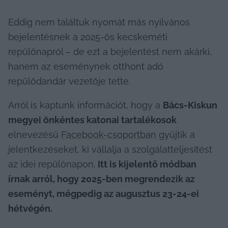
Eddig nem találtuk nyomát más nyilvános 
bejelentésnek a 2025-ös kecskeméti 
repülőnapról – de ezt a bejelentést nem akárki, 
hanem az eseménynek otthont adó 
repülődandár vezetője tette.
Arról is kaptunk információt, hogy a 
Bács-Kiskun 
megyei önkéntes katonai tartalékosok
elnevezésű 
Facebook-csoportban
 gyűjtik a 
jelentkezéseket, ki vállalja a szolgálatteljesítést 
az idei repülőnapon. 
Itt is kijelentő módban 
írnak arról, hogy 2025-ben megrendezik az 
eseményt, mégpedig az augusztus 23-24-ei 
hétvégén.