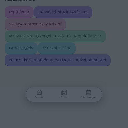
repülőnap
Honvédelmi Minisztérium
Szalay-Bobrovniczky Kristóf
MH vitéz Szentgyörgyi Dezső 101. Repülődandár
Gróf Gergely
Könczöl Ferenc
Nemzetközi Repülőnap és Haditechnikai Bemutató
Főoldal
Friss
Események