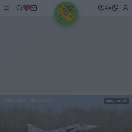
HIRDETÉS
MEGYÉBEN
-
REPÜLŐNAP
2025. 01. 28.