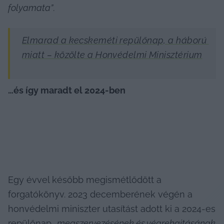
folyamata”
.
Elmarad a kecskeméti repülőnap, a háború 
miatt – közölte a Honvédelmi Minisztérium
…és így maradt el 2024-ben
Egy évvel később megismétlődött a 
forgatókönyv. 2023 decemberének végén a 
honvédelmi miniszter utasítást adott ki a 2024-es 
repülőnap 
„megszervezésének és végrehajtásának 