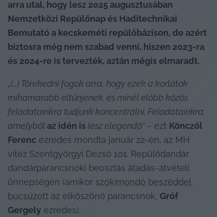
arra utal, hogy lesz 2025 augusztusában 
Nemzetközi Repülőnap és Haditechnikai 
Bemutató a kecskeméti repülőbázison, de azért 
biztosra még nem szabad venni, hiszen 2023-ra 
és 2024-re is tervezték, aztán mégis elmaradt.
„(…) Törekedni fogok arra, hogy ezek a korlátok 
mihamarabb eltűnjenek, és minél előbb közös 
feladatainkra tudjunk koncentrálni. Feladatainkra, 
amelyből 
az idén is
 lesz elegendő”
 – ezt 
Könczöl 
Ferenc
 ezredes mondta január 22-én, az MH 
vitéz Szentgyörgyi Dezső 101. Repülődandár 
dandárparancsnoki beosztás átadás-átvételi 
ünnepségén (amikor 
szókimondó beszéddel 
búcsúzott
 az elköszönő parancsnok, 
Gróf 
Gergely
 ezredes).