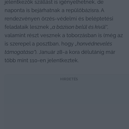
jelentkezők szállást is igényelhetnek, de 
naponta is bejárhatnak a repülőbázisra. A 
rendezvényen őrzés-védelmi és beléptetési 
feladataik lesznek 
„a bázison belül és kívül”
, 
valamint részt vesznek a toborzásban is (még az 
is szerepel a posztban, hogy 
„honvédnevelés 
támogatása”
). Január 28-a kora délutánig már 
több mint 110-en jelentkeztek.
HIRDETÉS