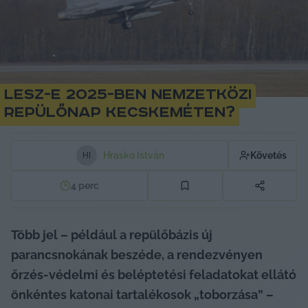
Lesz-e 2025-ben nemzetközi
repülőnap Kecskeméten?
Hraskó István
Követés
H
I
4
perc
Több jel – például a repülőbázis új 
parancsnokának beszéde, a rendezvényen 
őrzés-védelmi és beléptetési feladatokat ellátó 
önkéntes katonai tartalékosok „toborzása” – 