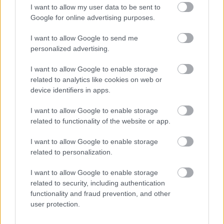
alábbiakban idézzük fel.
I want to allow my user data to be sent to
Google for online advertising purposes.
2021-ben volt utoljára
I want to allow Google to send me
personalized advertising.
I want to allow Google to enable storage
related to analytics like cookies on web or
device identifiers in apps.
I want to allow Google to enable storage
2013 után nyolc évet kellett várni a Nemzetközi 
related to functionality of the website or app.
Repülőnap és Haditechnikai Bemutatóra. Aztán 
I want to allow Google to enable storage
2021-ben ismét megrendezték, és a két nap alatt 
related to personalization.
120 ezer látogató érkezett Kecskemétre. Ekkor 
I want to allow Google to enable storage
mutatkoztak be szélesebb közönségnek 
related to security, including authentication
elsőként a Magyar Honvédség Airbus H145M 
functionality and fraud prevention, and other
user protection.
helikopterei és a Leopard 2A4 harckocsik, és 
nagy sikert arattak a külföldi kötelékek, a török 