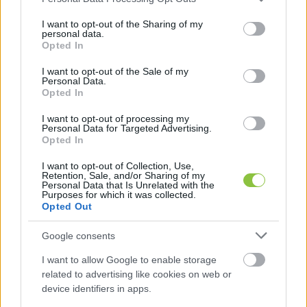
services and may gather and store information including but
Megkerestük a Honvédelmi Minisztérium 
not limited to your visit or usage behaviour. You may click to
I want to opt-out of the Sharing of my
personal data.
grant or deny consent to Google and its third-party tags to
sajtóosztályát,
 2025-ben valóban megtartják-e a 
Opted In
use your data for below specified purposes in below Google
Nemzetközi Repülőnap és Haditechnikai 
consent section.
I want to opt-out of the Sale of my
Personal Data.
Bemutatót Kecskeméten, ha igen, mikor és mely 
Opted In
országok hadierejét hívják meg az eseményre? 
I want to opt-out of processing my
Rákérdeztünk arra is, milyen fázisban tart a 
Personal Data for Targeted Advertising.
Opted In
szervezés és hogy mitől függ, hogy valóban 
megrendezik-e a bemutatót, tekintettel arra, 
I want to opt-out of Collection, Use,
Retention, Sale, and/or Sharing of my
hogy 2023-ban és 2024-ben is elmaradt az 
Personal Data that Is Unrelated with the
Purposes for which it was collected.
előzetes tervek ellenére? Választ egyelőre nem 
Opted Out
kaptunk kérdéseinkre.
Google consents
És hogy miért nem szabad még készpénznek venni, 
I want to allow Google to enable storage
hogy valóban lesz 2025-ben nemzetközi 
related to advertising like cookies on web or
device identifiers in apps.
repülőnap? A közelmúlt eseményei miatt, ezeket az 