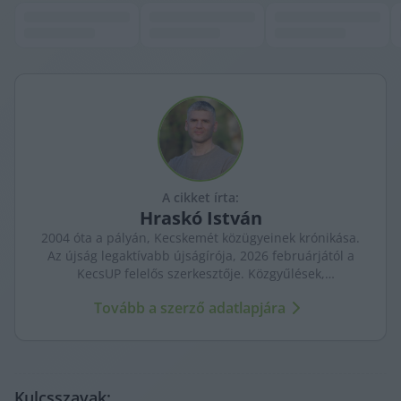
A cikket írta:
Hraskó
István
2004 óta a pályán, Kecskemét közügyeinek krónikása.
Az újság legaktívabb újságírója, 2026 februárjától a
KecsUP felelős szerkesztője. Közgyűlések,
tényfeltárások, emberi sorsok – riportjaiban a város
Tovább a szerző adatlapjára
arca és a háttérben élők történetei egyszerre jelennek
meg.
Kulcsszavak: