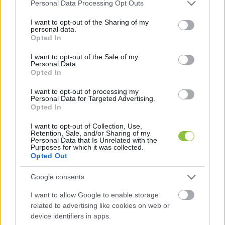
Please note that this website/app uses one or more Google
Personal Data Processing Opt Outs
services and may gather and store information including but
not limited to your visit or usage behaviour. You may click to
I want to opt-out of the Sharing of my
personal data.
grant or deny consent to Google and its third-party tags to
Opted In
use your data for below specified purposes in below Google
Arról is beszélt, hogy az elszámoltatás nemcsak 
consent section.
I want to opt-out of the Sale of my
Personal Data.
büntetőjogi aktus, de a társadalmi igazságérzet 
Opted In
helyreállítása is. Szerinte az a pár ezer család, 
I want to opt-out of processing my
akik az elmúlt 14 év alatt milliárdos vagyont 
Personal Data for Targeted Advertising.
Opted In
halmoztak fel felelősök a jelenlegi helyzetért.
I want to opt-out of Collection, Use,
„Itt ezer, kétezer, vagy maximum háromezer 
Retention, Sale, and/or Sharing of my
Personal Data that Is Unrelated with the
emberről vagy családról van szó. Ővelük lesz 
Purposes for which it was collected.
Opted Out
elszámolni valója az igazságszolgáltatásnak, velük 
lesz elszámolni valónk a vagyon tekintetében”
 – 
Google consents
mondta a Tisza elnöke.
I want to allow Google to enable storage
related to advertising like cookies on web or
Hatalmas számnak tűnik ez a több ezer ember 
device identifiers in apps.