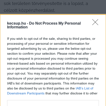
sok területen törvényesítette is a lopást, a 
célzott közpénzherdálást.
kecsup.hu -
Do Not Process My Personal
Information
„Orbán Viktorék nagyon jó szakemberek 
If you wish to opt-out of the sale, sharing to third parties, or
segítségével fordították át a közvagyont 
processing of your personal or sensitive information for
magánvagyonná, ezért nem lesz egyszerű feladat 
targeted advertising by us, please use the below opt-out
a felelősségre vonás. Viszont jönnek a Nemzeti 
section to confirm your selection. Please note that after your
opt-out request is processed you may continue seeing
Együttbűnözés Rendszeréről akár közép, akár felső 
interest-based ads based on personal information utilized by
szinten elkövetett nagyon súlyos 
us or personal information disclosed to third parties prior to
your opt-out. You may separately opt-out of the further
bűncselekményekről információk (…) rendszerezzük, 
disclosure of your personal information by third parties on the
vizsgálják őket ügyvédek”
 – 
nyilatkozta
 Magyar 
IAB’s list of downstream participants. This information may
Péter nemrég a 
Kontroll.hu
-nak.
also be disclosed by us to third parties on the
IAB’s List of
Downstream Participants
that may further disclose it to other
third parties.