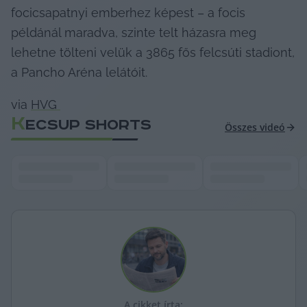
focicsapatnyi emberhez képest – a focis 
példánál maradva, szinte telt házasra meg 
lehetne tölteni velük a 3865 fős felcsúti stadiont, 
a Pancho Aréna lelátóit.
via 
HVG 
K
ECSUP SHORTS
Összes videó
A cikket írta: