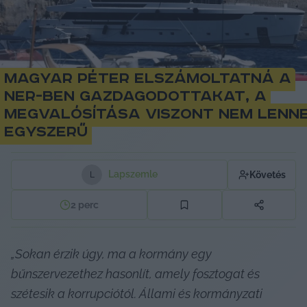
Magyar Péter elszámoltatná a
NER-ben gazdagodottakat, a
megvalósítása viszont nem lenn
egyszerű
Lapszemle
Követés
L
2
perc
„Sokan érzik úgy, ma a kormány egy 
bűnszervezethez hasonlít, amely fosztogat és 
szétesik a korrupciótól. Állami és kormányzati 