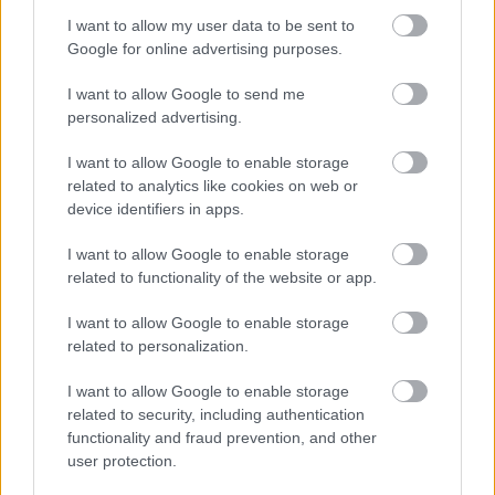
Magyarországon, aki gyanús, a korrupciót vagy a 
I want to allow my user data to be sent to
törvénytelenséget felvető módon vált 
Google for online advertising purposes.
milliárdossá a NER elmúlt 15 évében. A 
I want to allow Google to send me
Blochamps pénzügyi tanácsadó cég 2023-as 
personalized advertising.
privátbanki 
adatelemzése szerint
 mintegy 6500 
I want to allow Google to enable storage
olyan ember volt csupán, aki egymilliárd forintos 
related to analytics like cookies on web or
vagyonnal bírt. Persze ez a szám legális, 
device identifiers in apps.
magyarországi vagyonokra vonatkozik, 
I want to allow Google to enable storage
nincsenek benne családtagok külföldi 
related to functionality of the website or app.
vagyonelemei, strómanok ingatlanai, vejek és 
I want to allow Google to enable storage
sógornők szingapúri bankszámlái.
related to personalization.
Magyar Péter az EU-támogatások kapcsán 
I want to allow Google to enable storage
sokszor elmondja, hogy rengeteg a visszaélés, 
related to security, including authentication
functionality and fraud prevention, and other
túlárazás és lopás. Arra is utal, hova vándorolnak 
user protection.
az uniós pénzek: szerinte csak meg kell kérdezni 