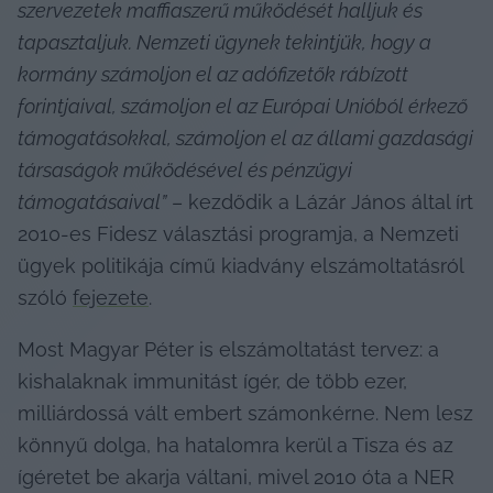
szervezetek maffiaszerű működését halljuk és 
tapasztaljuk. Nemzeti ügynek tekintjük, hogy a 
kormány számoljon el az adófizetők rábízott 
forintjaival, számoljon el az Európai Unióból érkező 
támogatásokkal, számoljon el az állami gazdasági 
társaságok működésével és pénzügyi 
támogatásaival”
 – kezdődik a Lázár János által írt 
2010-es Fidesz választási programja, a Nemzeti 
ügyek politikája című kiadvány elszámoltatásról 
szóló 
fejezete
.
Most Magyar Péter is elszámoltatást tervez: a 
kishalaknak immunitást ígér, de több ezer, 
milliárdossá vált embert számonkérne. Nem lesz 
könnyű dolga, ha hatalomra kerül a Tisza és az 
ígéretet be akarja váltani, mivel 2010 óta a NER 