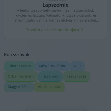
Lapszemle
A legfontosabb helyi ügyek más médiumokból,
röviden és tisztán. Válogatunk, összefoglalunk, és
megmutatjuk, mit érdemes elolvasni – az eredeti
forrásokra mutatva. Gyors tájékozódás, egy helyen.
Tovább a szerző adatlapjára
Kulcsszavak:
Tiborcz István
Mészáros Lőrinc
NER
Orbán-kormány
Tisza-part
gazdagodás
Magyar Péter
elszámoltatás